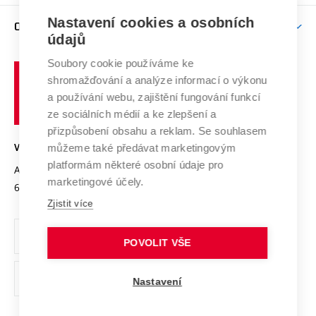
Závěrečné práce
Studium bez bariér
Zpracování osobních údajů uchazečů o studium
Firemní spolupráce
Mezinárodní vědecká rada
Nastavení cookies a osobních
O UNIVERZITĚ
Doktorské studium
Podpora podnikání
E-přihláška
údajů
Zahraniční spolupráce
Systém zajišťování kvality výzkumu
Profil univerzity
Spolupráce se školami
Soubory cookie používáme ke
Vysoké
Výzkumné infrastruktury
shromažďování a analýze informací o výkonu
Udržitelná univerzita
učení
Služby univerzity
Transfer znalostí
a používání webu, zajištění fungování funkcí
technické
Podnikavá univerzita / ContriBUTe
Mezinárodní dohody
ze sociálních médií a ke zlepšení a
Open Science
v
Bezpečná univerzita
přizpůsobení obsahu a reklam. Se souhlasem
Univerzitní sítě
Brně
Projekty
můžeme také předávat marketingovým
VYSOKÉ UČENÍ TECHNICKÉ V BRNĚ
Vyznamenání
platformám některé osobní údaje pro
Projekty ze strukturálních fondů
Antonínská 548/1
www.vut.cz
marketingové účely.
Organizační struktura
602 00 Brno
vut@vutbr.cz
Specifický výzkum
Zjistit více
Úřední deska
Ochrana osobních údajů
POVOLIT VŠE
(externí
Pracovní příležitosti
Nastavení
odkaz)
Podpora a rozvoj zaměstnanců a studujících