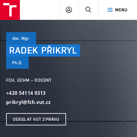
VUT
PŘIHLÁSIT
HLEDAT
MENU
SE
doc. Mgr.
RADEK
PŘIKRYL
Ph.D.
FCH, ÚCHM – DOCENT
+420 54114 9313
prikryl@fch.vut.cz
ODESLAT VUT ZPRÁVU