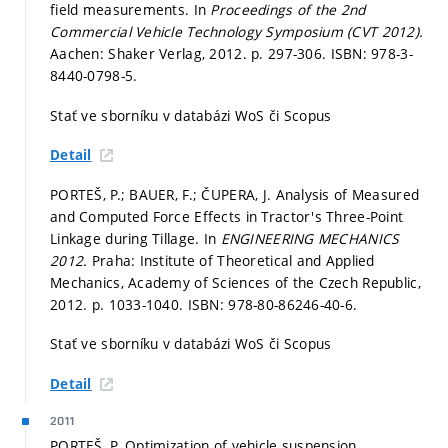
field measurements. In
Proceedings of the 2nd
Commercial Vehicle Technology Symposium (CVT 2012).
Aachen: Shaker Verlag, 2012.
p. 297-306.
ISBN: 978-3-
8440-0798-5.
Stať ve sborníku v databázi WoS či Scopus
Detail
PORTEŠ, P.; BAUER, F.; ČUPERA, J. Analysis of Measured
and Computed Force Effects in Tractor's Three-Point
Linkage during Tillage. In
ENGINEERING MECHANICS
2012.
Praha: Institute of Theoretical and Applied
Mechanics, Academy of Sciences of the Czech Republic,
2012.
p. 1033-1040.
ISBN: 978-80-86246-40-6.
Stať ve sborníku v databázi WoS či Scopus
Detail
2011
PORTEŠ, P. Optimization of vehicle suspension