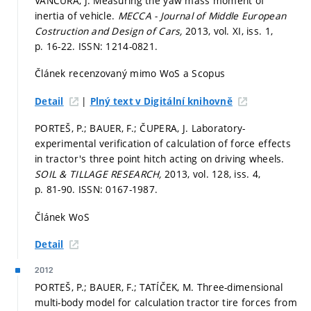
VANČURA, J. Measuring the yaw mass moment of
inertia of vehicle.
MECCA - Journal of Middle European
Costruction and Design of Cars,
2013, vol. XI, iss. 1,
p. 16-22.
ISSN: 1214-0821.
Článek recenzovaný mimo WoS a Scopus
|
Detail
Plný text v Digitální knihovně
PORTEŠ, P.; BAUER, F.; ČUPERA, J. Laboratory-
experimental verification of calculation of force effects
in tractor's three point hitch acting on driving wheels.
SOIL & TILLAGE RESEARCH,
2013, vol. 128, iss. 4,
p. 81-90.
ISSN: 0167-1987.
Článek WoS
Detail
2012
PORTEŠ, P.; BAUER, F.; TATÍČEK, M. Three-dimensional
multi-body model for calculation tractor tire forces from