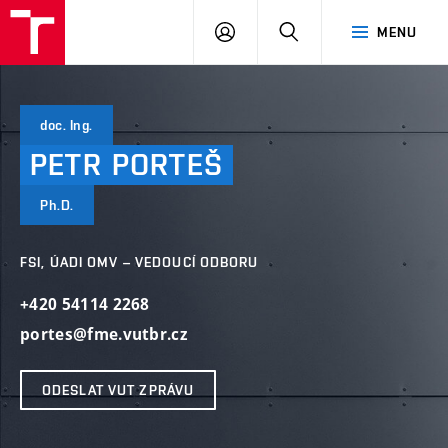
VUT
PŘIHLÁSIT
HLEDAT
MENU
SE
doc. Ing.
PETR
PORTEŠ
Ph.D.
FSI, ÚADI OMV – VEDOUCÍ ODBORU
+420 54114 2268
portes@fme.vutbr.cz
ODESLAT VUT ZPRÁVU