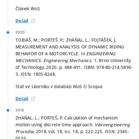
Článek WoS
Detail
2020
TOBIÁŠ, M.; PORTEŠ, P.; ZHÁŇAL, L.; FOJTÁŠEK, J.
MEASUREMENT AND ANALYSIS OF DYNAMIC RIDING
BEHAVIOR OF A MOTORCYCLE. In
ENGINEERING
MECHANICS.
Engineering Mechanics.
1. Brno University
of Technology, 2020.
p. 488-491.
ISBN: 978-80-214-5896-
3. ISSN: 1805-8248.
Stať ve sborníku v databázi WoS či Scopus
Detail
2018
ZHÁŇAL, L.; PORTEŠ, P. Calculation of mechanism
motion using discrete time approach.
Vibroengineering
Procedia,
2018, vol. 18, iss. 18,
p. 222-225.
ISSN: 2345-
0533.