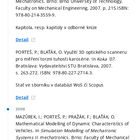
Mechatronics. Brno: Brno University of Technology,
Faculty on Mechanical Engineering, 2007.
p. 215.
ISBN:
978-80-214-3559-9.
Kapitola, resp. kapitoly v odborné knize
Detail
PORTEŠ, P.; BLAŤÁK, O. Využití 3D optického scanneru
pro měření torzní tuhosti karosérie. In
Koka '07.
Bratislava: Vydavatelstvi STU Bratislava, 2007.
s. 263-272.
ISBN: 978-80-227-2714-3.
Stať ve sborníku v databázi WoS či Scopus
Detail
2006
MAZŮREK, I.; PORTEŠ, P.; PRAŽÁK, F.; BLAŤÁK, O.
Mathematical Modelling of Dynamic Characteristics of
Vehicles. In
Simulation Modelling of Mechatronic
Systems II.
mechatronics. Brno: Faculty of Mechanical