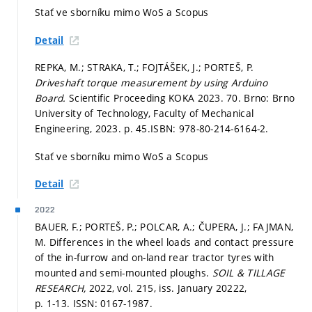
Stať ve sborníku mimo WoS a Scopus
Detail
REPKA, M.; STRAKA, T.; FOJTÁŠEK, J.; PORTEŠ, P.
Driveshaft torque measurement by using Arduino
Board.
Scientific Proceeding KOKA 2023. 70. Brno: Brno
University of Technology, Faculty of Mechanical
Engineering, 2023.
p. 45.
ISBN: 978-80-214-6164-2.
Stať ve sborníku mimo WoS a Scopus
Detail
2022
BAUER, F.; PORTEŠ, P.; POLCAR, A.; ČUPERA, J.; FAJMAN,
M. Differences in the wheel loads and contact pressure
of the in-furrow and on-land rear tractor tyres with
mounted and semi-mounted ploughs.
SOIL & TILLAGE
RESEARCH,
2022, vol. 215, iss. January 20222,
p. 1-13.
ISSN: 0167-1987.