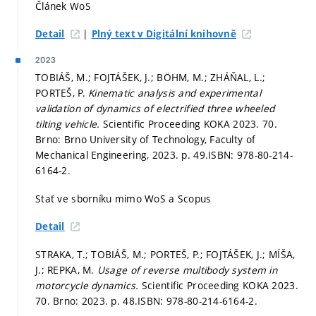
Článek WoS
|
Detail
Plný text v Digitální knihovně
2023
TOBIÁŠ, M.; FOJTÁŠEK, J.; BÖHM, M.; ZHÁŇAL, L.;
PORTEŠ, P.
Kinematic analysis and experimental
validation of dynamics of electrified three wheeled
tilting vehicle.
Scientific Proceeding KOKA 2023. 70.
Brno: Brno University of Technology, Faculty of
Mechanical Engineering, 2023.
p. 49.
ISBN: 978-80-214-
6164-2.
Stať ve sborníku mimo WoS a Scopus
Detail
STRAKA, T.; TOBIÁŠ, M.; PORTEŠ, P.; FOJTÁŠEK, J.; MÍŠA,
J.; REPKA, M.
Usage of reverse multibody system in
motorcycle dynamics.
Scientific Proceeding KOKA 2023.
70. Brno: 2023.
p. 48.
ISBN: 978-80-214-6164-2.