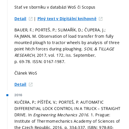
Stať ve sborníku v databázi WoS či Scopus
|
Detail
Plný text v Digitální knihovně
BAUER, F.; PORTEŠ, P.; SLIMAŘÍK, D.; ČUPERA, J.;
FAJMAN, M. Observation of load transfer from fully
mounted plough to tractor wheels by analysis of three
point hitch forces during ploughing.
SOIL & TILLAGE
RESEARCH,
2017, vol. 172, iss. September,
p. 69-78.
ISSN: 0167-1987.
Článek WoS
Detail
2016
KUČERA, P.; PÍŠTĚK, V.; PORTEŠ, P. AUTOMATIC
DIFFERENTIAL LOCK CONTROL IN A TRUCK – STRAIGHT
DRIVE. In
Engineering Mechanics 2016.
1. Prague:
Institute of Thermomechanics Academy of Sciences of
the Czech Republic, 2016.
p. 334-337.
ISBN: 978-80-