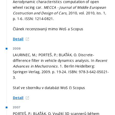
Aerodynamic characteristics computation of open
wheel racing car.
MECCA - Journal of Middle European
Costruction and Design of Cars,
2010, vol. 2010, iss. 1,
p. 1-6.
ISSN: 1214-0821.
Článek recenzovaný mimo WoS a Scopus
Detail
2009
LAURINEC, M.; PORTEŠ, P.; BLAŤÁK, O. Discrete-
difference filter in vehicle dynamics analysis. In
Recent
Advances in Mechatronics.
1. Berlin Heidelberg:
Springer-Verlag, 2009.
p. 19-24.
ISBN: 978-3-642-05021-
3.
Stať ve sborníku v databázi WoS či Scopus
Detail
2007
PORTEŠ, P.; BLAŤÁK, O. Využití 3D scannerů během