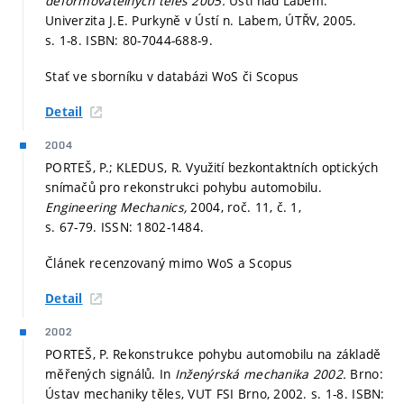
deformovatelných těles 2005.
Ústí nad Labem:
Univerzita J.E. Purkyně v Ústí n. Labem, ÚTŘV, 2005.
s. 1-8.
ISBN: 80-7044-688-9.
Stať ve sborníku v databázi WoS či Scopus
Detail
2004
PORTEŠ, P.; KLEDUS, R. Využití bezkontaktních optických
snímačů pro rekonstrukci pohybu automobilu.
Engineering Mechanics,
2004, roč. 11, č. 1,
s. 67-79.
ISSN: 1802-1484.
Článek recenzovaný mimo WoS a Scopus
Detail
2002
PORTEŠ, P. Rekonstrukce pohybu automobilu na základě
měřených signálů. In
Inženýrská mechanika 2002.
Brno:
Ústav mechaniky těles, VUT FSI Brno, 2002.
s. 1-8.
ISBN: