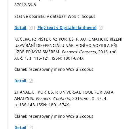
87012-59-8.
Stať ve sborníku v databázi WoS či Scopus
|
Detail
Plný text v Digitální knihovně
KUČERA, P.; PÍŠTĚK, V.; PORTEŠ, P. AUTOMATICKÉ ŘÍZENÍ
UZAVÍRÁNÍ DIFERENCIÁLU NÁKLADNÍHO VOZIDLA PŘI
JÍZDĚ PŘÍMÝM SMĚREM.
Perners' Contacts,
2016, roč.
XI, č. 1,
s. 115-121.
ISSN: 1801-674X.
Článek recenzovaný mimo WoS a Scopus
Detail
ZHÁŇAL, L., PORTEŠ, P. UNIVERSAL TOOL FOR DATA
ANALYSIS.
Perners' Contacts,
2016, vol. X, iss. 4,
p. 136-143.
ISSN: 1801-674X.
Článek recenzovaný mimo WoS a Scopus
Detail