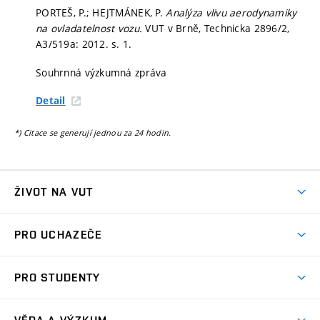
PORTEŠ, P.; HEJTMÁNEK, P.
Analýza vlivu aerodynamiky
na ovladatelnost vozu.
VUT v Brně, Technicka 2896/2,
A3/519a: 2012.
s. 1.
Souhrnná výzkumná zpráva
Detail
*) Citace se generují jednou za 24 hodin.
ŽIVOT NA VUT
Atmosféra VUT
PRO UCHAZEČE
Prostory školy
Proč na VUT
Koleje
PRO STUDENTY
Studijní programy
Stravování
Předměty
Studijní předpisy
Studium a stáže v zahraničí
Stipendia
Dny otevřených dveří