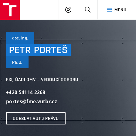
VUT
PŘIHLÁSIT
HLEDAT
MENU
SE
doc. Ing.
PETR
PORTEŠ
Ph.D.
FSI, ÚADI OMV – VEDOUCÍ ODBORU
+420 54114 2268
portes@fme.vutbr.cz
ODESLAT VUT ZPRÁVU