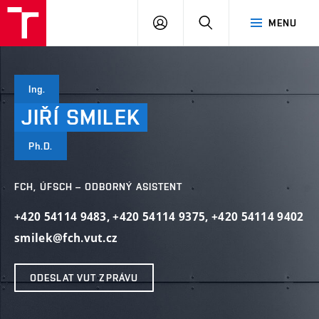
VUT
PŘIHLÁSIT
HLEDAT
MENU
SE
Ing.
JIŘÍ
SMILEK
Ph.D.
FCH, ÚFSCH – ODBORNÝ ASISTENT
+420 54114 9483
,
+420 54114 9375
,
+420 54114 9402
smilek@fch.vut.cz
ODESLAT VUT ZPRÁVU