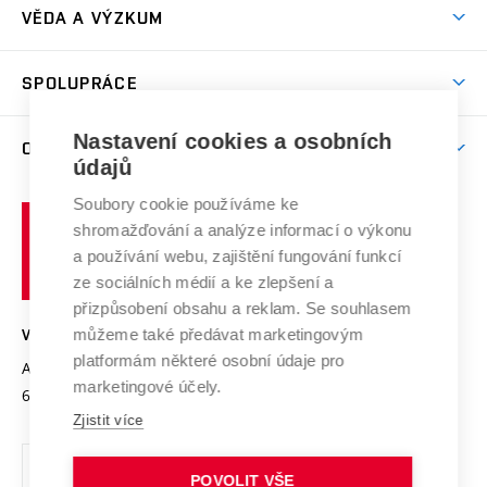
Dny otevřených dveří
VĚDA A VÝZKUM
Sport na VUT
(externí
Studijní programy
Poplatky za studium
Uznání zahraničního vzdělání
Knihovny
Aktivity pro juniory
Studentský život
odkaz)
Věda a výzkum na VUT
Harmonogram akademického roku
Zpracování osobních údajů studentů
Sociální bezpečí
SPOLUPRÁCE
Celoživotní vzdělávání
Brno
Podpora excelence
Závěrečné práce
Studium bez bariér
Zpracování osobních údajů uchazečů o studium
Firemní spolupráce
Mezinárodní vědecká rada
Nastavení cookies a osobních
O UNIVERZITĚ
Doktorské studium
Podpora podnikání
E-přihláška
údajů
Zahraniční spolupráce
Systém zajišťování kvality výzkumu
Profil univerzity
Spolupráce se školami
Soubory cookie používáme ke
Vysoké
Výzkumné infrastruktury
shromažďování a analýze informací o výkonu
Udržitelná univerzita
učení
Služby univerzity
Transfer znalostí
a používání webu, zajištění fungování funkcí
technické
Podnikavá univerzita / ContriBUTe
Mezinárodní dohody
ze sociálních médií a ke zlepšení a
Open Science
v
Bezpečná univerzita
přizpůsobení obsahu a reklam. Se souhlasem
Univerzitní sítě
Brně
Projekty
můžeme také předávat marketingovým
VYSOKÉ UČENÍ TECHNICKÉ V BRNĚ
Vyznamenání
platformám některé osobní údaje pro
Projekty ze strukturálních fondů
Antonínská 548/1
www.vut.cz
marketingové účely.
Organizační struktura
602 00 Brno
vut@vutbr.cz
Specifický výzkum
Zjistit více
Úřední deska
Ochrana osobních údajů
POVOLIT VŠE