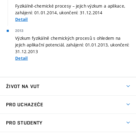
Fyzikálně-chemické procesy – jejich výzkum a aplikace,
zahájení: 01.01.2014, ukončení: 31.12.2014
Detail
2013
Výzkum fyzikálně chemických procesů s ohledem na
jejich aplikační potenciál, zahájení: 01.01.2013, ukončení:
31.12.2013
Detail
ŽIVOT NA VUT
Atmosféra VUT
PRO UCHAZEČE
Prostory školy
Proč na VUT
Koleje
PRO STUDENTY
Studijní programy
Stravování
Předměty
Studijní předpisy
Studium a stáže v zahraničí
Stipendia