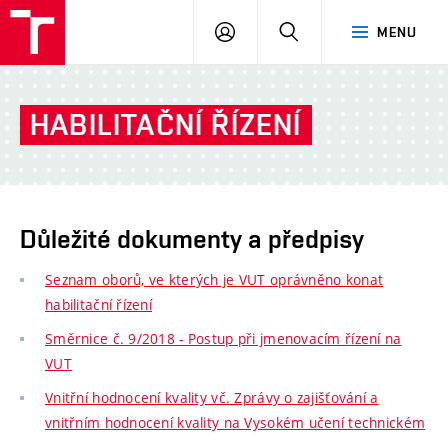
VUT
PŘIHLÁSIT
HLEDAT
MENU
SE
HABILITAČNÍ ŘÍZENÍ
Důležité dokumenty a předpisy
Seznam oborů, ve kterých je VUT oprávněno konat
habilitační řízení
Směrnice č. 9/2018 - Postup při jmenovacím řízení na
VUT
Vnitřní hodnocení kvality vč. Zprávy o zajišťování a
vnitřním hodnocení kvality na Vysokém učení technickém