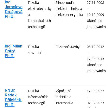
Ing.
Fakulta
Silnoproudá
27.11.2008
Jaroslava
elektrotechniky
elektrotechnika a
-
Orságová,
a
elektroenergetika
10.12.2009
Ph.D.
komunikačních
Ukončeno
technologií
jmenováním
Ing. Milan
Fakulta
Pozemní stavby
03.12.2012
Ostrý,
stavební
-
Ph.D.
17.05.2013
Ukončeno
jmenováním
RNDr.
Fakulta
Výpočetní
17.03.2022
Radek
informačních
technika a
-
Ošlejšek,
technologií
informatika
02.02.2023
Ph.D.