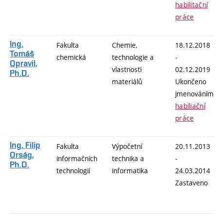
habilitační
práce
Ing.
Fakulta
Chemie,
18.12.2018
Tomáš
chemická
technologie a
-
Opravil,
vlastnosti
02.12.2019
Ph.D.
materiálů
Ukončeno
jmenováním
habiliační
práce
Ing. Filip
Fakulta
Výpočetní
20.11.2013
Orság,
informačních
technika a
-
Ph.D.
technologií
informatika
24.03.2014
Zastaveno