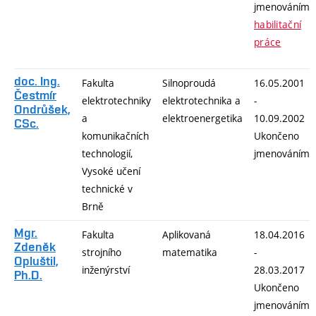
jmenováním
habilitační
práce
doc. Ing.
Fakulta
Silnoproudá
16.05.2001
Čestmír
elektrotechniky
elektrotechnika a
-
Ondrůšek,
a
elektroenergetika
10.09.2002
CSc.
komunikačních
Ukončeno
technologií,
jmenováním
Vysoké učení
technické v
Brně
Mgr.
Fakulta
Aplikovaná
18.04.2016
Zdeněk
strojního
matematika
-
Opluštil,
inženýrství
28.03.2017
Ph.D.
Ukončeno
jmenováním