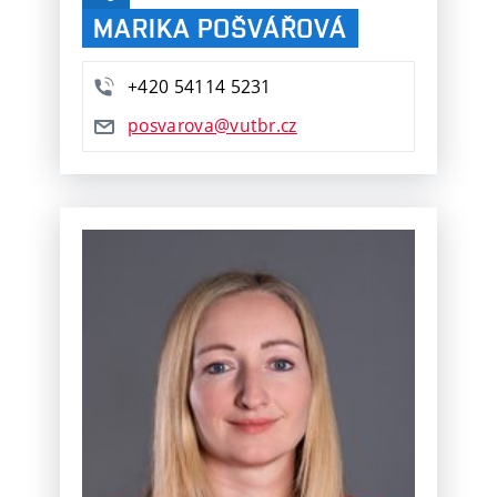
MARIKA POŠVÁŘOVÁ
+420 54114 5231
posvarova@vutbr.cz