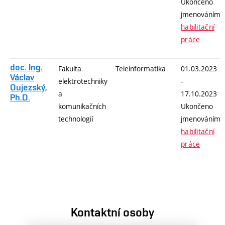
Ukončeno
jmenováním
habilitační
práce
doc. Ing.
Fakulta
Teleinformatika
01.03.2023
Václav
elektrotechniky
-
Oujezský,
a
17.10.2023
Ph.D.
komunikačních
Ukončeno
technologií
jmenováním
habilitační
práce
Kontaktní osoby