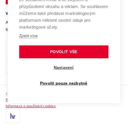
Open Science
v
Bezpečná univerzita
přizpůsobení obsahu a reklam. Se souhlasem
Univerzitní sítě
Brně
Projekty
můžeme také předávat marketingovým
VYSOKÉ UČENÍ TECHNICKÉ V BRNĚ
Vyznamenání
platformám některé osobní údaje pro
Projekty ze strukturálních fondů
Antonínská 548/1
www.vut.cz
marketingové účely.
Organizační struktura
602 00 Brno
vut@vutbr.cz
Specifický výzkum
Zjistit více
Úřední deska
Ochrana osobních údajů
POVOLIT VŠE
(externí
Pracovní příležitosti
Nastavení
odkaz)
Podpora a rozvoj zaměstnanců a studujících
Povolit pouze nezbytné
Rovné příležitosti
Copyright © 2026 VUT
Sociální bezpečí
Prohlášení o přístupnosti
HR Award
Informace o používání cookies
Kontakty