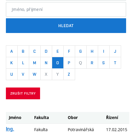
Jméno, přijmení
HLEDAT
A
B
C
D
E
F
G
H
I
J
K
L
M
N
O
P
R
S
T
Q
U
V
W
Z
X
Y
ZRUŠIT FILTRY
Jméno
Fakulta
Obor
Řízení
Ing.
Fakulta
Potravinářská
17.02.2015