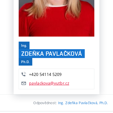
Ing.
ZDEŇKA PAVLAČKOVÁ
Ph.D.
+420 54114 5209
pavlackova@vutbr.cz
Odpovědnost:
Ing. Zdeňka Pavlačková, Ph.D.