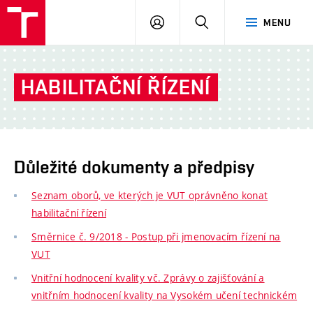
VUT
PŘIHLÁSIT
HLEDAT
MENU
SE
HABILITAČNÍ ŘÍZENÍ
Důležité dokumenty a předpisy
Seznam oborů, ve kterých je VUT oprávněno konat
habilitační řízení
Směrnice č. 9/2018 - Postup při jmenovacím řízení na
VUT
Vnitřní hodnocení kvality vč. Zprávy o zajišťování a
vnitřním hodnocení kvality na Vysokém učení technickém