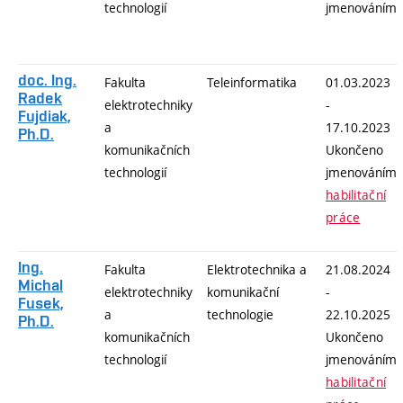
technologií
jmenováním
doc. Ing.
Fakulta
Teleinformatika
01.03.2023
Radek
elektrotechniky
-
Fujdiak,
a
17.10.2023
Ph.D.
komunikačních
Ukončeno
technologií
jmenováním
habilitační
práce
Ing.
Fakulta
Elektrotechnika a
21.08.2024
Michal
elektrotechniky
komunikační
-
Fusek,
a
technologie
22.10.2025
Ph.D.
komunikačních
Ukončeno
technologií
jmenováním
habilitační