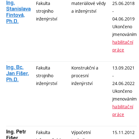
Ing.
Fakulta
materiálové vědy
25.06.2018
Stanislava
strojního
a inženýrství
-
Fintová,
inženýrství
04.06.2019
Ph.D.
Ukončeno
jmenováním
habilitační
práce
Ing. Bc.
Fakulta
Konstrukční a
13.09.2021
Jan Fišer,
strojního
procesní
-
Ph.D.
inženýrství
inženýrství
24.06.2022
Ukončeno
jmenováním
habilitační
práce
Ing. Petr
Fakulta
Výpočetní
15.11.2012
Fišer,