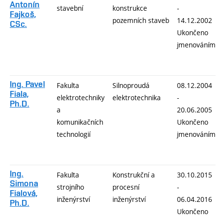
Antonín
stavební
konstrukce
-
Fajkoš,
pozemních staveb
14.12.2002
CSc.
Ukončeno
jmenováním
Ing. Pavel
Fakulta
Silnoproudá
08.12.2004
Fiala,
elektrotechniky
elektrotechnika
-
Ph.D.
a
20.06.2005
komunikačních
Ukončeno
technologií
jmenováním
Ing.
Fakulta
Konstrukční a
30.10.2015
Simona
strojního
procesní
-
Fialová,
inženýrství
inženýrství
06.04.2016
Ph.D.
Ukončeno