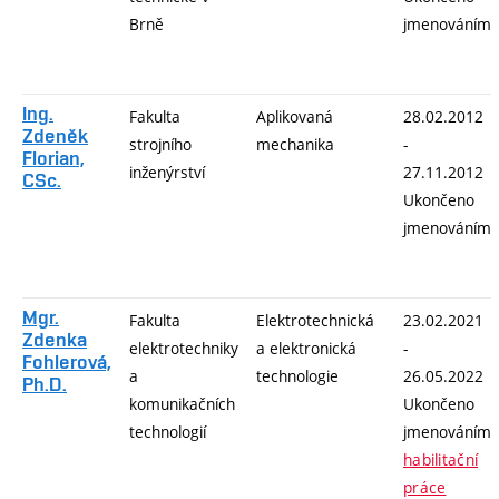
Brně
jmenováním
Ing.
Fakulta
Aplikovaná
28.02.2012
Zdeněk
strojního
mechanika
-
Florian,
inženýrství
27.11.2012
CSc.
Ukončeno
jmenováním
Mgr.
Fakulta
Elektrotechnická
23.02.2021
Zdenka
elektrotechniky
a elektronická
-
Fohlerová,
a
technologie
26.05.2022
Ph.D.
komunikačních
Ukončeno
technologií
jmenováním
habilitační
práce