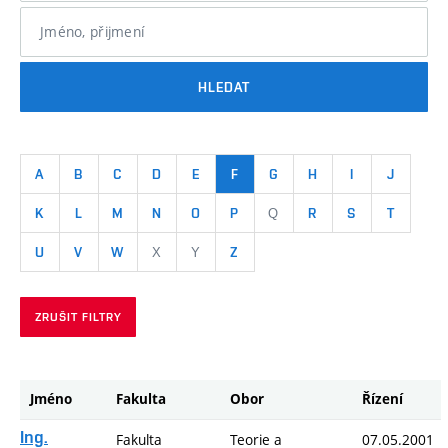
Jméno, přijmení
HLEDAT
A
B
C
D
E
F
G
H
I
J
K
L
M
N
O
P
R
S
T
Q
U
V
W
Z
X
Y
ZRUŠIT FILTRY
Jméno
Fakulta
Obor
Řízení
Ing.
Fakulta
Teorie a
07.05.2001