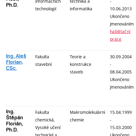
informačních
technika a
-
Ph.D.
technologií
informatika
10.06.2013
Ukončeno
jmenováním
habilitační
práce
Ing. Aleš
Fakulta
Teorie a
30.09.2004
Florian,
stavební
konstrukce
-
CSc.
staveb
08.04.2005
Ukončeno
jmenováním
Ing.
Fakulta
Makromolekulární
15.04.1999
Štěpán
chemická,
chemie
-
Florián,
Vysoké učení
15.03.2000
Ph.D.
technické v
Ukončeno