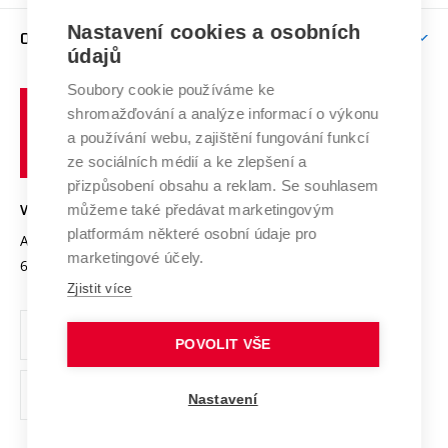
Závěrečné práce
Studium bez bariér
Zpracování osobních údajů uchazečů o studium
Firemní spolupráce
Mezinárodní vědecká rada
Nastavení cookies a osobních
O UNIVERZITĚ
Doktorské studium
Podpora podnikání
E-přihláška
údajů
Zahraniční spolupráce
Systém zajišťování kvality výzkumu
Profil univerzity
Spolupráce se školami
Soubory cookie používáme ke
Vysoké
Výzkumné infrastruktury
shromažďování a analýze informací o výkonu
Udržitelná univerzita
učení
Služby univerzity
Transfer znalostí
a používání webu, zajištění fungování funkcí
technické
Podnikavá univerzita / ContriBUTe
Mezinárodní dohody
ze sociálních médií a ke zlepšení a
Open Science
v
Bezpečná univerzita
přizpůsobení obsahu a reklam. Se souhlasem
Univerzitní sítě
Brně
Projekty
můžeme také předávat marketingovým
VYSOKÉ UČENÍ TECHNICKÉ V BRNĚ
Vyznamenání
platformám některé osobní údaje pro
Projekty ze strukturálních fondů
Antonínská 548/1
www.vut.cz
marketingové účely.
Organizační struktura
602 00 Brno
vut@vutbr.cz
Specifický výzkum
Zjistit více
Úřední deska
Ochrana osobních údajů
POVOLIT VŠE
(externí
Pracovní příležitosti
Nastavení
odkaz)
Podpora a rozvoj zaměstnanců a studujících