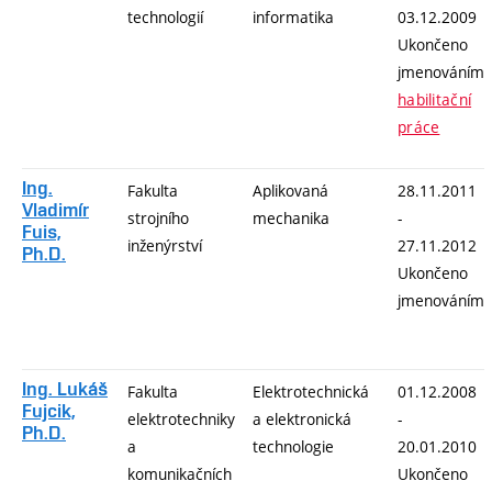
technologií
informatika
03.12.2009
Ukončeno
jmenováním
habilitační
práce
Ing.
Fakulta
Aplikovaná
28.11.2011
Vladimír
strojního
mechanika
-
Fuis,
inženýrství
27.11.2012
Ph.D.
Ukončeno
jmenováním
Ing. Lukáš
Fakulta
Elektrotechnická
01.12.2008
Fujcik,
elektrotechniky
a elektronická
-
Ph.D.
a
technologie
20.01.2010
komunikačních
Ukončeno