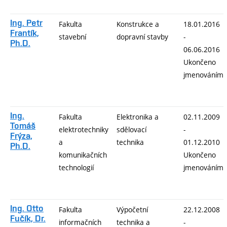
Ing. Petr
Fakulta
Konstrukce a
18.01.2016
Frantík,
stavební
dopravní stavby
-
Ph.D.
06.06.2016
Ukončeno
jmenováním
Ing.
Fakulta
Elektronika a
02.11.2009
Tomáš
elektrotechniky
sdělovací
-
Frýza,
a
technika
01.12.2010
Ph.D.
komunikačních
Ukončeno
technologií
jmenováním
Ing. Otto
Fakulta
Výpočetní
22.12.2008
Fučík, Dr.
informačních
technika a
-