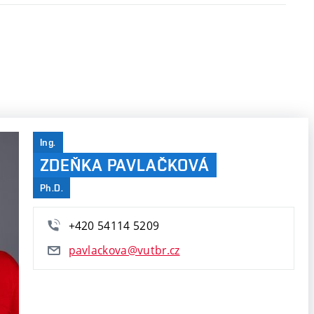
Ing.
ZDEŇKA PAVLAČKOVÁ
Ph.D.
+420 54114 5209
pavlackova@vutbr.cz