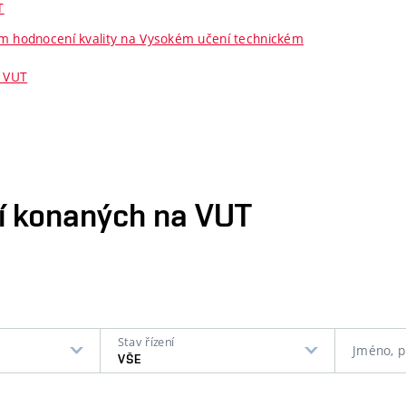
T
řním hodnocení kvality na Vysokém učení technickém
m VUT
ní konaných na VUT
Stav řízení
Jméno, p
VŠE