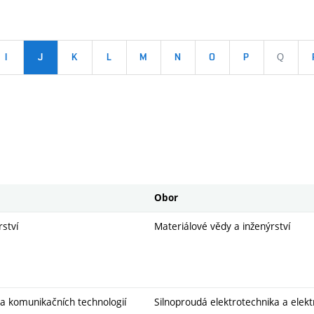
I
J
K
L
M
N
O
P
Q
Obor
rství
Materiálové vědy a inženýrství
 a komunikačních technologií
Silnoproudá elektrotechnika a elek