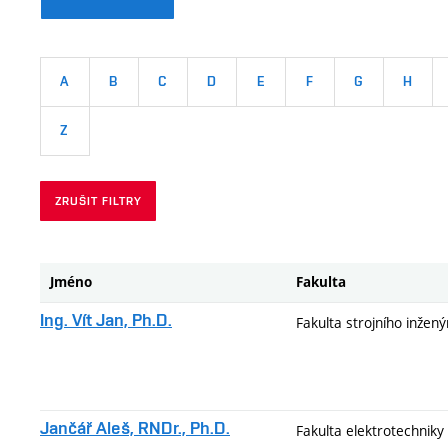
A
B
C
D
E
F
G
H
Z
ZRUŠIT FILTRY
Jméno
Fakulta
Ing. Vít Jan, Ph.D.
Fakulta strojního inžený
Jančář Aleš, RNDr., Ph.D.
Fakulta elektrotechniky