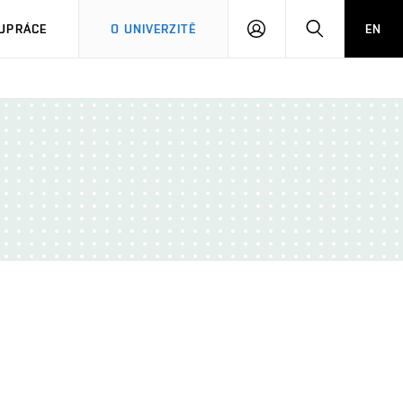
PŘIHLÁSIT
HLEDAT
UPRÁCE
O UNIVERZITĚ
EN
SE