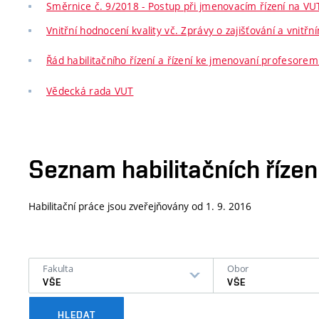
Směrnice č. 9/2018 - Postup při jmenovacím řízení na VU
Vnitřní hodnocení kvality vč. Zprávy o zajišťování a vnit
Řád habilitačního řízení a řízení ke jmenovaní profesore
Vědecká rada VUT
Seznam habilitačních říze
Habilitační práce jsou zveřejňovány od 1. 9. 2016
Fakulta
Obor
VŠE
VŠE
HLEDAT