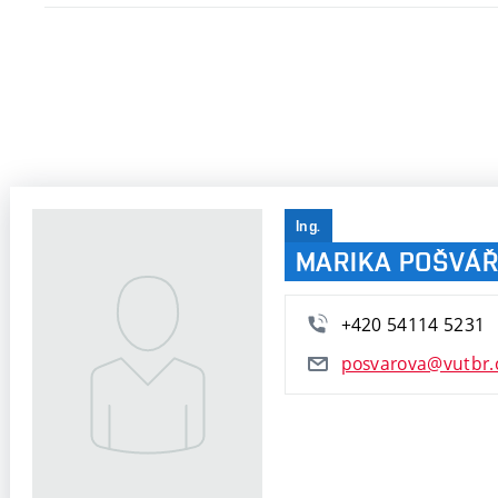
Ing.
MARIKA POŠVÁ
+420 54114 5231
posvarova@vutbr.