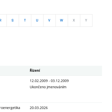
R
S
T
U
V
W
X
Y
Řízení
12.02.2009 - 03.12.2009
Ukončeno jmenováním
troenergetika
20.03.2026