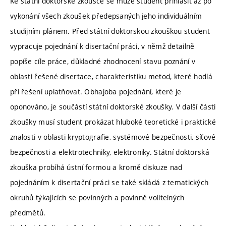
Ke státní doktorské zkoušce se může student přihlásit až po
vykonání všech zkoušek předepsaných jeho individuálním
studijním plánem. Před státní doktorskou zkouškou student
vypracuje pojednání k disertační práci, v němž detailně
popíše cíle práce, důkladné zhodnocení stavu poznání v
oblasti řešené disertace, charakteristiku metod, které hodlá
při řešení uplatňovat. Obhajoba pojednání, které je
oponováno, je součástí státní doktorské zkoušky. V další části
zkoušky musí student prokázat hluboké teoretické i praktické
znalosti v oblasti kryptografie, systémové bezpečnosti, síťové
bezpečnosti a elektrotechniky, elektroniky. Státní doktorská
zkouška probíhá ústní formou a kromě diskuze nad
pojednáním k disertační práci se také skládá z tematických
okruhů týkajících se povinných a povinně volitelných
předmětů.