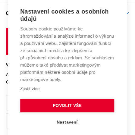
Podpora excelence
Závěrečné práce
Studium bez bariér
Zpracování osobních údajů uchazečů o studium
Firemní spolupráce
Mezinárodní vědecká rada
Nastavení cookies a osobních
O UNIVERZITĚ
Doktorské studium
Podpora podnikání
E-přihláška
údajů
Zahraniční spolupráce
Systém zajišťování kvality výzkumu
Profil univerzity
Spolupráce se školami
Soubory cookie používáme ke
Vysoké
Výzkumné infrastruktury
shromažďování a analýze informací o výkonu
Udržitelná univerzita
učení
Služby univerzity
Transfer znalostí
a používání webu, zajištění fungování funkcí
technické
Podnikavá univerzita / ContriBUTe
Mezinárodní dohody
ze sociálních médií a ke zlepšení a
Open Science
v
Bezpečná univerzita
přizpůsobení obsahu a reklam. Se souhlasem
Univerzitní sítě
Brně
Projekty
můžeme také předávat marketingovým
VYSOKÉ UČENÍ TECHNICKÉ V BRNĚ
Vyznamenání
platformám některé osobní údaje pro
Projekty ze strukturálních fondů
Antonínská 548/1
www.vut.cz
marketingové účely.
Organizační struktura
602 00 Brno
vut@vutbr.cz
Specifický výzkum
Zjistit více
Úřední deska
Ochrana osobních údajů
POVOLIT VŠE
(externí
Pracovní příležitosti
Nastavení
odkaz)
Podpora a rozvoj zaměstnanců a studujících