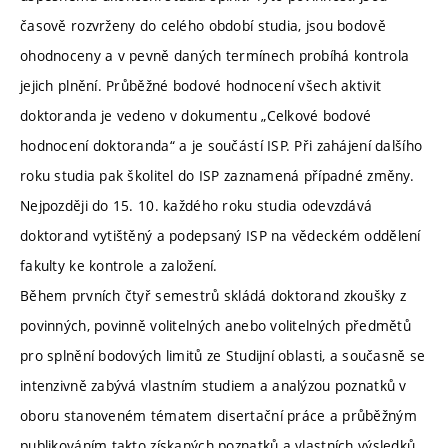
časově rozvrženy do celého období studia, jsou bodově
ohodnoceny a v pevně daných termínech probíhá kontrola
jejich plnění. Průběžné bodové hodnocení všech aktivit
doktoranda je vedeno v dokumentu „Celkové bodové
hodnocení doktoranda“ a je součástí ISP. Při zahájení dalšího
roku studia pak školitel do ISP zaznamená případné změny.
Nejpozději do 15. 10. každého roku studia odevzdává
doktorand vytištěný a podepsaný ISP na vědeckém oddělení
fakulty ke kontrole a založení.
Během prvních čtyř semestrů skládá doktorand zkoušky z
povinných, povinně volitelných anebo volitelných předmětů
pro splnění bodových limitů ze Studijní oblasti, a současně se
intenzivně zabývá vlastním studiem a analýzou poznatků v
oboru stanoveném tématem disertační práce a průběžným
publikováním takto získaných poznatků a vlastních výsledků.