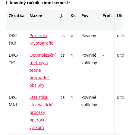
Libovolný ročník, zimní semestr
Zkratka
Název
J.
Kr.
Pov.
Prof.
Uk.
Ho
ro
DKC-
Pokročilá
cs
4
Povinný
-
drzk
S 
PKR
kryptografie
DKC-
Optimalizační
cs
4
Povinně
-
drzk
K 
TK1
metody a
volitelný
teorie
hromadné
obsluhy
DKC-
Statistika.
cs
4
Povinně
-
drzk
S 
MA1
stochastické
volitelný
procesy,
operační
výzkum