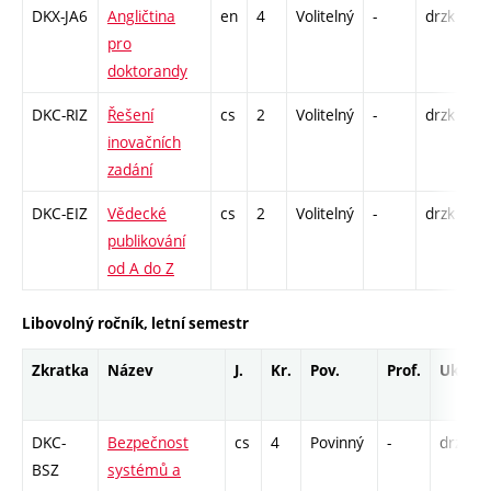
DKX-JA6
Angličtina
en
4
Volitelný
-
drzk
Cj
pro
doktorandy
DKC-RIZ
Řešení
cs
2
Volitelný
-
drzk
K 
inovačních
zadání
DKC-EIZ
Vědecké
cs
2
Volitelný
-
drzk
K 
publikování
od A do Z
Libovolný ročník, letní semestr
Zkratka
Název
J.
Kr.
Pov.
Prof.
Uk.
DKC-
Bezpečnost
cs
4
Povinný
-
drzk
BSZ
systémů a