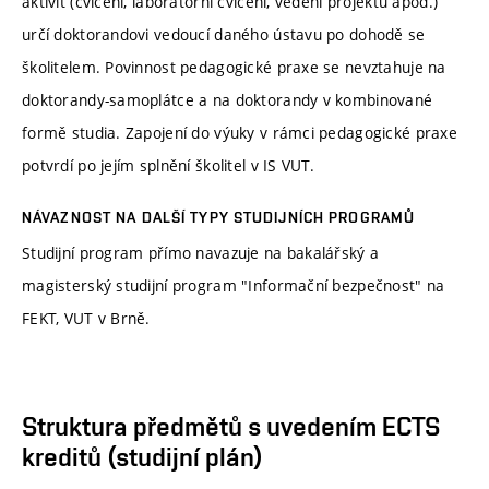
aktivit (cvičení, laboratorní cvičení, vedení projektů apod.)
určí doktorandovi vedoucí daného ústavu po dohodě se
školitelem. Povinnost pedagogické praxe se nevztahuje na
doktorandy-samoplátce a na doktorandy v kombinované
formě studia. Zapojení do výuky v rámci pedagogické praxe
potvrdí po jejím splnění školitel v IS VUT.
NÁVAZNOST NA DALŠÍ TYPY STUDIJNÍCH PROGRAMŮ
Studijní program přímo navazuje na bakalářský a
magisterský studijní program "Informační bezpečnost" na
FEKT, VUT v Brně.
Struktura předmětů s uvedením ECTS
kreditů (studijní plán)