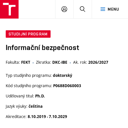
VUT
PŘIHLÁSIT
HLEDAT
MENU
SE
STUDIJNÍ PROGRAM
Informační bezpečnost
Fakulta:
Zkratka:
Ak. rok:
FEKT
DKC-IBE
2026/2027
Typ studijního programu:
doktorský
Kód studijního programu:
P0688D060003
Udělovaný titul:
Ph.D.
Jazyk výuky:
čeština
Akreditace:
8.10.2019 - 7.10.2029