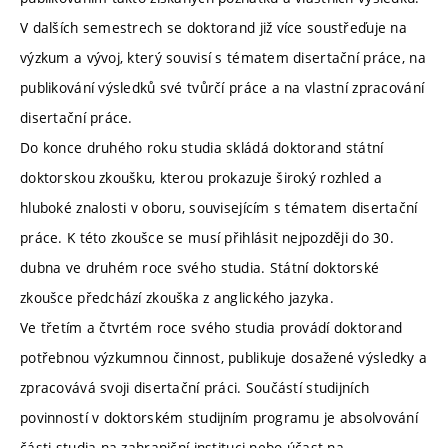
V dalších semestrech se doktorand již více soustřeďuje na
výzkum a vývoj, který souvisí s tématem disertační práce, na
publikování výsledků své tvůrčí práce a na vlastní zpracování
disertační práce.
Do konce druhého roku studia skládá doktorand státní
doktorskou zkoušku, kterou prokazuje široký rozhled a
hluboké znalosti v oboru, souvisejícím s tématem disertační
práce. K této zkoušce se musí přihlásit nejpozději do 30.
dubna ve druhém roce svého studia. Státní doktorské
zkoušce předchází zkouška z anglického jazyka.
Ve třetím a čtvrtém roce svého studia provádí doktorand
potřebnou výzkumnou činnost, publikuje dosažené výsledky a
zpracovává svoji disertační práci. Součástí studijních
povinností v doktorském studijním programu je absolvování
části studia na zahraniční instituci nebo účast na