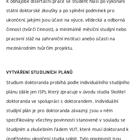
K obhajobě disertační práce se student hlásí po vykonání
státní doktorské zkoušky a po splnění podmínek pro
ukončení, jakými jsou účast na výuce, vědecká a odborná
činnost (tvůrčí činnost), a minimálně měsíční studijní nebo
pracovní stáž na zahraniční instituci anebo účasti na
mezinárodním tvůrčím projektu.
VYTVÁŘENÍ STUDIJNÍCH PLÁNŮ
Studium doktoranda probíhá podle individuálního studijního
plánu (dále jen ISP), který zpracuje v úvodu studia školitel
doktoranda ve spolupráci s doktorandem. Individuální
studijní plán je pro doktoranda závazný. Jsou v něm
specifikovány všechny povinnosti stanovené v souladu se
Studijním a zkušebním řádem VUT, které musí doktorand k
úspěšnému ukončení studia splnit. Tyto povinnosti jsou