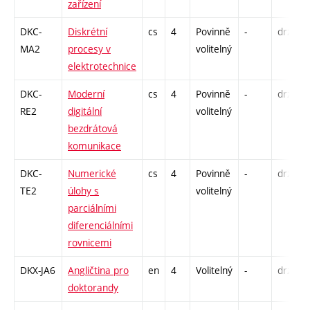
zařízení
DKC-
Diskrétní
cs
4
Povinně
-
drzk
MA2
procesy v
volitelný
elektrotechnice
DKC-
Moderní
cs
4
Povinně
-
drzk
RE2
digitální
volitelný
bezdrátová
komunikace
DKC-
Numerické
cs
4
Povinně
-
drzk
TE2
úlohy s
volitelný
parciálními
diferenciálními
rovnicemi
DKX-JA6
Angličtina pro
en
4
Volitelný
-
drzk
doktorandy