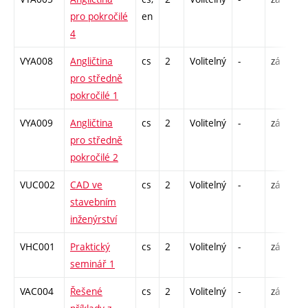
pro pokročilé
en
4
VYA008
Angličtina
cs
2
Volitelný
-
zá
C
pro středně
pokročilé 1
VYA009
Angličtina
cs
2
Volitelný
-
zá
C
pro středně
pokročilé 2
VUC002
CAD ve
cs
2
Volitelný
-
zá
C
stavebním
inženýrství
VHC001
Praktický
cs
2
Volitelný
-
zá
C
seminář 1
VAC004
Řešené
cs
2
Volitelný
-
zá
P