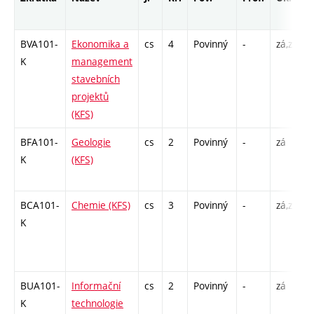
BVA101-
Ekonomika a
cs
4
Povinný
-
zá,zk
K
K
management
/
stavebních
6
projektů
-
(KFS)
BFA101-
Geologie
cs
2
Povinný
-
zá
K
K
(KFS)
S
BCA101-
Chemie (KFS)
cs
3
Povinný
-
zá,zk
K
K
/
4
-
BUA101-
Informační
cs
2
Povinný
-
zá
K
K
technologie
S