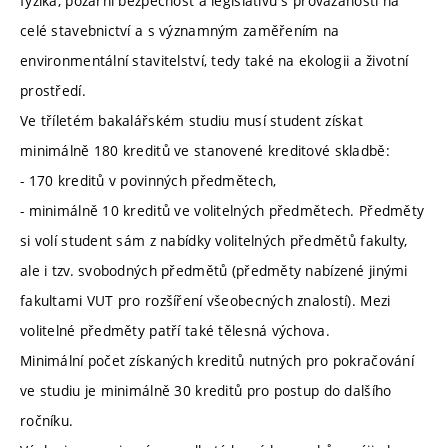
fyzika, požární bezpečnost a legislativu s provázaností na
celé stavebnictví a s významným zaměřením na
environmentální stavitelství, tedy také na ekologii a životní
prostředí.
Ve tříletém bakalářském studiu musí student získat
minimálně 180 kreditů ve stanovené kreditové skladbě:
- 170 kreditů v povinných předmětech,
- minimálně 10 kreditů ve volitelných předmětech. Předměty
si volí student sám z nabídky volitelných předmětů fakulty,
ale i tzv. svobodných předmětů (předměty nabízené jinými
fakultami VUT pro rozšíření všeobecných znalostí). Mezi
volitelné předměty patří také tělesná výchova.
Minimální počet získaných kreditů nutných pro pokračování
ve studiu je minimálně 30 kreditů pro postup do dalšího
ročníku.