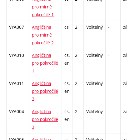
pro mírně
pokročilé 1
VYA007
Angličtina
cs
2
Volitelný
-
zá
C
pro mírně
pokročilé 2
VYA010
Angličtina
cs,
2
Volitelný
-
zá
C
pro pokročilé
en
1
VYA011
Angličtina
cs,
2
Volitelný
-
zá
C
pro pokročilé
en
2
VYA004
Angličtina
cs,
2
Volitelný
-
zá
C
pro pokročilé
en
3
VYA005
Angličtina
cs,
2
Volitelný
-
zá
C