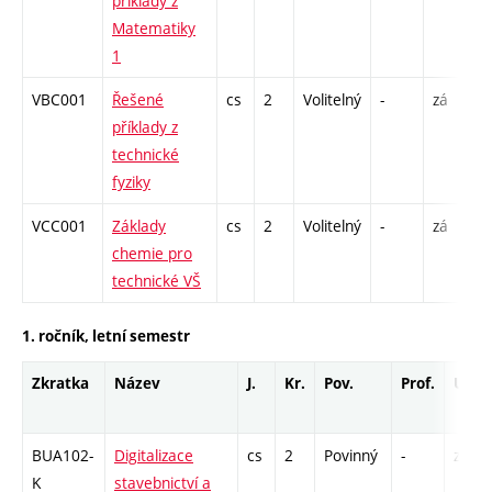
příklady z
Matematiky
1
VBC001
Řešené
cs
2
Volitelný
-
zá
P
příklady z
technické
fyziky
VCC001
Základy
cs
2
Volitelný
-
zá
C
chemie pro
technické VŠ
1. ročník, letní semestr
Zkratka
Název
J.
Kr.
Pov.
Prof.
Uk.
BUA102-
Digitalizace
cs
2
Povinný
-
zá
K
stavebnictví a