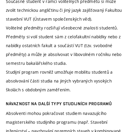
Současně student v rámci volitelných předmětů si může
zvolit technickou angličtinu či jiný jazyk zajišťovaný Fakultou
stavební VUT (Ústavem společenských věd).
Volitelné předměty rozšiřují všeobecné znalosti studentů.
Předměty si volí student sám z celofakultní nabídky nebo z
nabídky ostatních fakult a součástí VUT (tzv. svobodné
předměty) a může je absolvovat v libovolném ročníku nebo
semestru bakalářského studia.
Studijní program rovněž umožňuje mobilitu studentů a
absolvování části studia na jiných vybraných vysokých
školách s obdobným zaměřením.
NÁVAZNOST NA DALŠÍ TYPY STUDIJNÍCH PROGRAMŮ
Absolventi mohou pokračovat studiem navazujícího
magisterského studijního programu (např. Stavební
inženýrství – navrhování pozemních staveb v kombinované