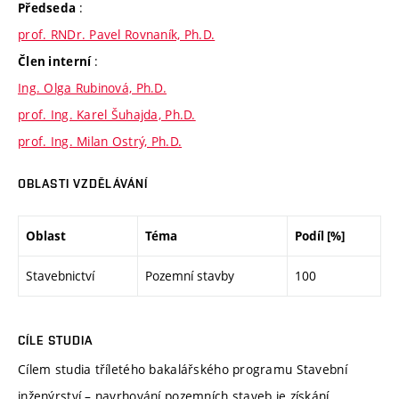
:
Předseda
prof. RNDr. Pavel Rovnaník, Ph.D.
:
Člen interní
Ing. Olga Rubinová, Ph.D.
prof. Ing. Karel Šuhajda, Ph.D.
prof. Ing. Milan Ostrý, Ph.D.
OBLASTI VZDĚLÁVÁNÍ
Oblast
Téma
Podíl [%]
Stavebnictví
Pozemní stavby
100
CÍLE STUDIA
Cílem studia tříletého bakalářského programu Stavební
inženýrství – navrhování pozemních staveb je získání