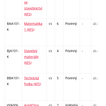
ve
stavebnictví
(KFS)
BAA101-
Matematika
cs
6
Povinný
-
zá,zk
K
K
1 (KFS)
/
8
-
BJA101-
Stavební
cs
4
Povinný
-
zá,zk
K
K
materiály
/
(KFS)
6
-
BBA101-
Technická
cs
5
Povinný
-
zá,zk
K
K
fyzika (KFS)
/
6
-
VYA006
Angličtina
cs
2
Volitelný
-
zá
C