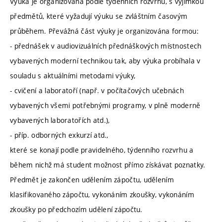
Výuka je organizována podle týdenních rozvrhů, s výjimkou
předmětů, které vyžadují výuku se zvláštním časovým
průběhem. Převážná část výuky je organizována formou:
- přednášek v audiovizuálních přednáškových místnostech
vybavených moderní technikou tak, aby výuka probíhala v
souladu s aktuálními metodami výuky,
- cvičení a laboratoří (např. v počítačových učebnách
vybavených všemi potřebnými programy, v plně moderně
vybavených laboratořích atd.),
- příp. odborných exkurzí atd.,
které se konají podle pravidelného, týdenního rozvrhu a
během nichž má student možnost přímo získávat poznatky.
Předmět je zakončen udělením zápočtu, udělením
klasifikovaného zápočtu, vykonáním zkoušky, vykonáním
zkoušky po předchozím udělení zápočtu.