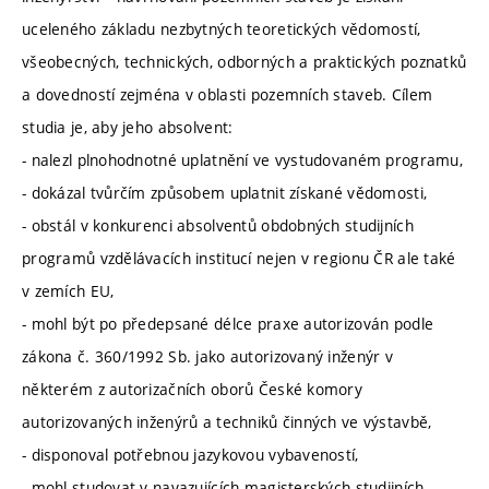
uceleného základu nezbytných teoretických vědomostí,
všeobecných, technických, odborných a praktických poznatků
a dovedností zejména v oblasti pozemních staveb. Cílem
studia je, aby jeho absolvent:
- nalezl plnohodnotné uplatnění ve vystudovaném programu,
- dokázal tvůrčím způsobem uplatnit získané vědomosti,
- obstál v konkurenci absolventů obdobných studijních
programů vzdělávacích institucí nejen v regionu ČR ale také
v zemích EU,
- mohl být po předepsané délce praxe autorizován podle
zákona č. 360/1992 Sb. jako autorizovaný inženýr v
některém z autorizačních oborů České komory
autorizovaných inženýrů a techniků činných ve výstavbě,
- disponoval potřebnou jazykovou vybaveností,
- mohl studovat v navazujících magisterských studijních