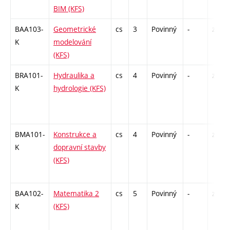
BIM (KFS)
BAA103-
Geometrické
cs
3
Povinný
-
zá
K
modelování
(KFS)
BRA101-
Hydraulika a
cs
4
Povinný
-
zá,zk
K
hydrologie (KFS)
BMA101-
Konstrukce a
cs
4
Povinný
-
zá,zk
K
dopravní stavby
(KFS)
BAA102-
Matematika 2
cs
5
Povinný
-
zá,zk
K
(KFS)