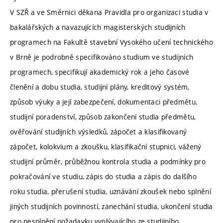
V SZŘ a ve Směrnici děkana Pravidla pro organizaci studia v
bakalářských a navazujících magisterských studijních
programech na Fakultě stavební Vysokého učení technického
v Brně je podrobně specifikováno studium ve studijních
programech, specifikují akademický rok a jeho časové
členění a dobu studia, studijní plány, kreditový systém,
způsob výuky a její zabezpečení, dokumentaci předmětu,
studijní poradenství, způsob zakončení studia předmětu,
ověřování studijních výsledků, zápočet a klasifikovaný
zápočet, kolokvium a zkoušku, klasifikační stupnici, vážený
studijní průměr, průběžnou kontrola studia a podmínky pro
pokračování ve studiu, zápis do studia a zápis do dalšího
roku studia, přerušení studia, uznávání zkoušek nebo splnění
jiných studijních povinností, zanechání studia, ukončení studia
pro nesplnění požadavku vyplývajícího ze studijního