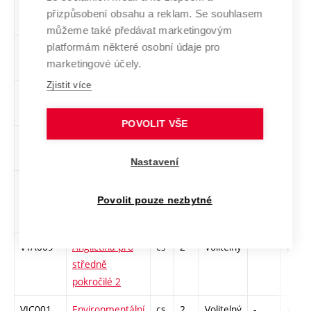
VYA010
Angličtina pro
cs,
2
Volitelný
-
zá
přizpůsobení obsahu a reklam. Se souhlasem
pokročilé 1
en
můžeme také předávat marketingovým
platformám některé osobní údaje pro
VYA011
Angličtina pro
cs,
2
Volitelný
-
zá
marketingové účely.
pokročilé 2
en
Zjistit více
VYA004
Angličtina pro
cs,
2
Volitelný
-
zá
pokročilé 3
en
POVOLIT VŠE
VYA005
Angličtina pro
cs,
2
Volitelný
-
zá
pokročilé 4
en
Nastavení
VYA008
Angličtina pro
cs
2
Volitelný
-
zá
středně
Povolit pouze nezbytné
pokročilé 1
VYA009
Angličtina pro
cs
2
Volitelný
-
zá
středně
pokročilé 2
VJC001
Environmentální
cs
2
Volitelný
-
zá