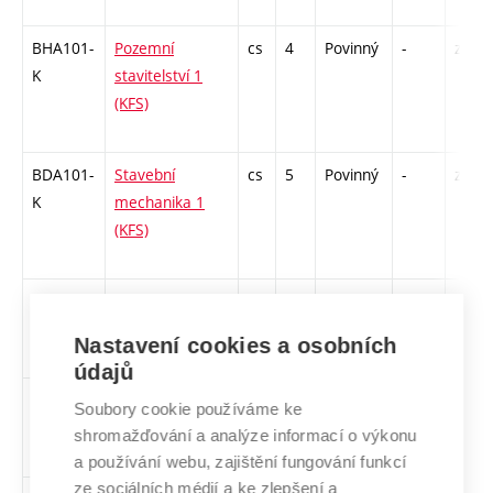
BHA101-
Pozemní
cs
4
Povinný
-
zá,zk
K
stavitelství 1
(KFS)
BDA101-
Stavební
cs
5
Povinný
-
zá,zk
K
mechanika 1
(KFS)
VYA006
Angličtina pro
cs
2
Volitelný
-
zá
mírně pokročilé
Nastavení cookies a osobních
1
údajů
VYA007
Angličtina pro
cs
2
Volitelný
-
zá
Soubory cookie používáme ke
mírně pokročilé
shromažďování a analýze informací o výkonu
2
a používání webu, zajištění fungování funkcí
ze sociálních médií a ke zlepšení a