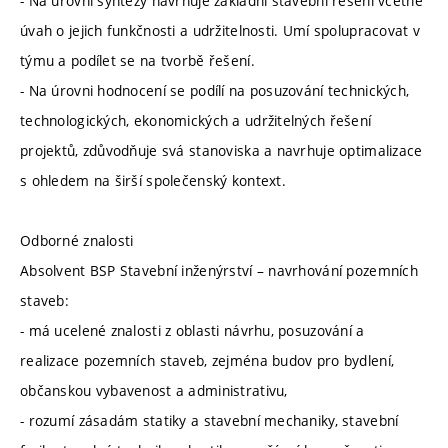
- Na úrovni syntézy navrhuje základní stavební řešení včetně
úvah o jejich funkčnosti a udržitelnosti. Umí spolupracovat v
týmu a podílet se na tvorbě řešení.
- Na úrovni hodnocení se podílí na posuzování technických,
technologických, ekonomických a udržitelných řešení
projektů, zdůvodňuje svá stanoviska a navrhuje optimalizace
s ohledem na širší společenský kontext.
Odborné znalosti
Absolvent BSP Stavební inženýrství – navrhování pozemních
staveb:
- má ucelené znalosti z oblasti návrhu, posuzování a
realizace pozemních staveb, zejména budov pro bydlení,
občanskou vybavenost a administrativu,
- rozumí zásadám statiky a stavební mechaniky, stavební