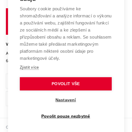
Systém zajišťování kvality výzkumu
Profil univerzity
Spolupráce se školami
Soubory cookie používáme ke
Vysoké
Výzkumné infrastruktury
shromažďování a analýze informací o výkonu
Udržitelná univerzita
učení
Služby univerzity
Transfer znalostí
a používání webu, zajištění fungování funkcí
technické
Podnikavá univerzita / ContriBUTe
Mezinárodní dohody
ze sociálních médií a ke zlepšení a
Open Science
v
Bezpečná univerzita
přizpůsobení obsahu a reklam. Se souhlasem
Univerzitní sítě
Brně
Projekty
můžeme také předávat marketingovým
VYSOKÉ UČENÍ TECHNICKÉ V BRNĚ
Vyznamenání
platformám některé osobní údaje pro
Projekty ze strukturálních fondů
Antonínská 548/1
www.vut.cz
marketingové účely.
Organizační struktura
602 00 Brno
vut@vutbr.cz
Specifický výzkum
Zjistit více
Úřední deska
Ochrana osobních údajů
POVOLIT VŠE
(externí
Pracovní příležitosti
Nastavení
odkaz)
Podpora a rozvoj zaměstnanců a studujících
Povolit pouze nezbytné
Rovné příležitosti
Copyright © 2026 VUT
Sociální bezpečí