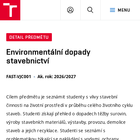
VUT
PŘIHLÁSIT
HLEDAT
MENU
SE
DETAIL PŘEDMĚTU
Environmentální dopady
stavebnictví
FAST-VJC001
Ak. rok: 2026/2027
Cílem předmětu je seznámit studenty s vlivy stavební
činnosti na životní prostředí v průběhu celého životního cyklu
staveb. Studenti získají přehled o dopadech těžby surovin,
výroby stavebních materiálů, výstavby, provozu, demolice
staveb a jejich recyklace. Studenti se seznámí s
problematikou týkající se nakládání s vodami, ochrany