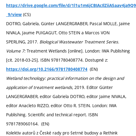
https://drive.google.com/file/d/1l1u1m6jCBIAcIlZiiA5aav4ja9Q9
(CS)
_9/view
DOTRO, Gabriela, Günter LANGERGRABER, Pascal MOLLE, Jaime
NIVALA, Jaume PUIGAGUT, Otto STEIN a Marcos VON
SPERLING, 2017.
Biological Wastewater Treatment Series
.
Volume 7:
Treatment Wetlands [online]. London: IWA Publishing
[cit. 2018-03-25]. ISBN 9781780408774. Dostupné z:
(EN)
https://doi.org/10.2166/9781780408774
Wetland technology: practical information on the design and
application of treatment wetlands,
2019. Editor Günter
LANGERGRABER, editor Gabriela DOTRO, editor Jaime NIVALA,
editor Anacleto RIZZO, editor Otto R. STEIN. London: IWA
Publishing. Scientific and technical report. ISBN
9781789060164. (EN)
Kolektiv autorů z České rady pro šetrné budovy a Rethink