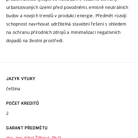
urbanizovaných území před povodněmi, emisně neutrálních
budov a nových trendů v produkci energie. Předmět rozvíjí
schopnost navrhovat udržitelná stavební řešení s ohledem
na ochranu přírodních zdrojů a minimalizaci negativních
dopadů na životní prostředí.
JAZYK VÝUKY
čeština
POČET KREDITŮ
2
GARANT PŘEDMĚTU
doc. Ing. Nikol Žižková, Ph.D.