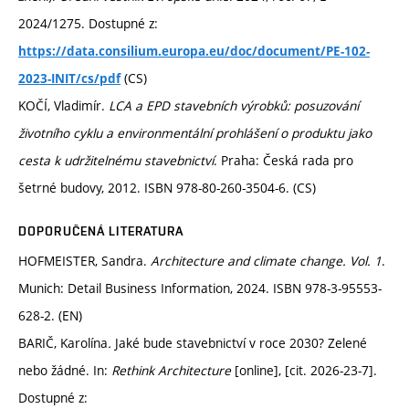
2024/1275. Dostupné z:
https://data.consilium.europa.eu/doc/document/PE-102-
(CS)
2023-INIT/cs/pdf
KOČÍ, Vladimír.
LCA a EPD stavebních výrobků: posuzování
životního cyklu a environmentální prohlášení o produktu jako
cesta k udržitelnému stavebnictví
. Praha: Česká rada pro
šetrné budovy, 2012. ISBN 978-80-260-3504-6. (CS)
DOPORUČENÁ LITERATURA
HOFMEISTER, Sandra.
Architecture and climate change. Vol. 1
.
Munich: Detail Business Information, 2024. ISBN 978-3-95553-
628-2. (EN)
BARIČ, Karolína
.
Jaké bude stavebnictví v roce 2030? Zelené
nebo žádné. In:
Rethink Architecture
[online], [cit. 2026-23-7].
Dostupné z: