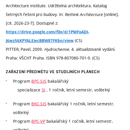
Architecture Institute. Udržitelná architektura. Katalog
šetrných řešení pro budovy. In:
Rethink Architecture
[online],
[cit. 2026-23-7]. Dostupné z:
https://drive.google.com/file/d/1PMFoADI-
(CS)
j6wz56KPYALEjecBBW87FKbn/view
PITTER, Pavel, 2009.
Hydrochemie
. 4. aktualizované vydání.
Praha: VŠCHT Praha. ISBN 978-807080-701-9. (CS)
ZAŘAZENÍ PŘEDMĚTU VE STUDIJNÍCH PLÁNECH
Program
BPC-SIS
bakalářský
specializace
SI
, 1 ročník, letní semestr, volitelný
Program
BKC-SIS
bakalářský 1 ročník, letní semestr,
volitelný
Program
BPC-VP
bakalářský 1 ročník, letní semestr,
volitelný