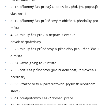
2. 1B přítomný čas prostý // popis lidí, příd. jm. popisující
vlastnosti
3. 1C přítomný čas průběhový // oblečení, předložky pro
místa
4. 2A minulý čas prav. a neprav. sloves //
dovolená/prázdniny
5. 2B minulý čas průběhový // předložky pro určení času
a místa
6. 3A vazba going to // letiště
7. 3B přít. čas průběhový (pro budoucnost) // slovesa +
předložky
8. 3C vztažné věty // parafrázování (vysvětlení významu
slova)
9. 4A předpřítomný čas // domácí práce