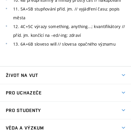
10. 4B předpřítomný a minulý prostý čas // nakupování
11. 5A+5B stupňování příd. jm. // vyjádření času; popis
města
12. 4C+5C výrazy something, anything...; kvantifikátory //
příd. jm. končící na –ed/-ing; zdraví
13. 6A+6B sloveso will // slovesa opačného významu
ŽIVOT NA VUT
Atmosféra VUT
PRO UCHAZEČE
Prostory školy
Proč na VUT
Koleje
PRO STUDENTY
Studijní programy
Stravování
Předměty
Studijní předpisy
Studium a stáže v zahraničí
Stipendia
Dny otevřených dveří
VĚDA A VÝZKUM
Sport na VUT