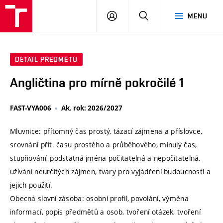
VUT
PŘIHLÁSIT
HLEDAT
MENU
SE
DETAIL PŘEDMĚTU
Angličtina pro mírně pokročilé 1
FAST-VYA006
Ak. rok: 2026/2027
Mluvnice: přítomný čas prostý, tázací zájmena a příslovce,
srovnání přít. času prostého a průběhového, minulý čas,
stupňování, podstatná jména počitatelná a nepočitatelná,
užívání neurčitých zájmen, tvary pro vyjádření budoucnosti a
jejich použití.
Obecná slovní zásoba: osobní profil, povolání, výměna
informací, popis předmětů a osob, tvoření otázek, tvoření