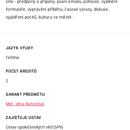
slov - předpony a přípony, psaní emailu, pohovor, vyplnění
formuláře, vyprávění příběhu, časové výrazy, diskuse,
vyjádření pocitů, kultura ve městě.
JAZYK VÝUKY
čeština
POČET KREDITŮ
2
GARANT PŘEDMĚTU
Mgr. Věra Batystová
ZAJIŠŤUJE ÚSTAV
Ústav společenských věd (SPV)