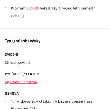
Program
BKC-SIS
bakalářský 1 ročník, letní semestr,
volitelný
Typ (způsob) výuky
CVIČENÍ
26 hod., povinná
VYUČUJÍCÍ / LEKTOR
Mgr. Věra Batystová
OSNOVA
1. 1A slovosled v otázkách // běžné slovesné fráze,
hláskování, čísla