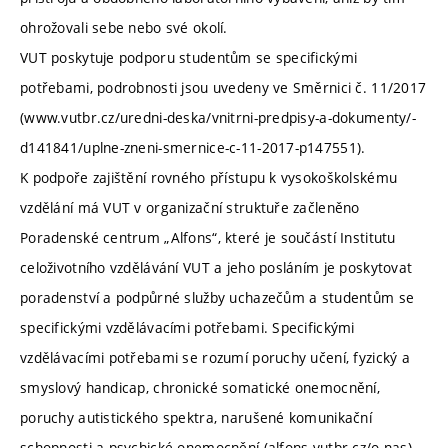
ohrožovali sebe nebo své okolí.
VUT poskytuje podporu studentům se specifickými
potřebami, podrobnosti jsou uvedeny ve Směrnici č. 11/2017
(www.vutbr.cz/uredni-deska/vnitrni-predpisy-a-dokumenty/-
d141841/uplne-zneni-smernice-c-11-2017-p147551).
K podpoře zajištění rovného přístupu k vysokoškolskému
vzdělání má VUT v organizační struktuře začleněno
Poradenské centrum „Alfons“, které je součástí Institutu
celoživotního vzdělávání VUT a jeho posláním je poskytovat
poradenství a podpůrné služby uchazečům a studentům se
specifickými vzdělávacími potřebami. Specifickými
vzdělávacími potřebami se rozumí poruchy učení, fyzický a
smyslový handicap, chronické somatické onemocnění,
poruchy autistického spektra, narušené komunikační
schopnosti a psychické onemocnění (alfons.vutbr.cz/o-nas).