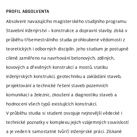
PROFIL ABSOLVENTA
Absolvent navazujícího magisterského studijního programu
Stavební inženýrství – konstrukce a dopravní stavby, získá v
průběhu třísemestrálního studia prohloubené vědomosti z
teoretických i odborných disciplín. Jeho studium je postupně
cíleně zaměřeno na navrhování betonových, zděných,
kovových a dřevěných konstrukcí a mostů, statiku
inženýrských konstrukcí, geotechniku a zakládání staveb,
projektování a technické řešení staveb pozemních
komunikací a železnic, zkoušení a diagnostiku staveb a
hodnocení všech typů existujících konstrukcí.
V průběhu studia si student osvojuje nejnovější vědecké i
technické poznatky v komplexu jejich vzájemných souvislostí
a je veden k samostatné tvůrčí inženýrské práci. Získané