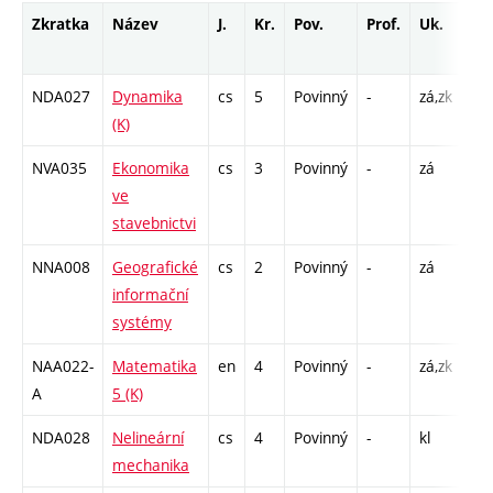
Zkratka
Název
J.
Kr.
Pov.
Prof.
Uk.
Ho
ro
NDA027
Dynamika
cs
5
Povinný
-
zá,zk
P -
(K)
C1 
NVA035
Ekonomika
cs
3
Povinný
-
zá
P -
ve
C1 
stavebnictvi
NNA008
Geografické
cs
2
Povinný
-
zá
P -
informační
C1 
systémy
NAA022-
Matematika
en
4
Povinný
-
zá,zk
P -
A
5 (K)
C1 
NDA028
Nelineární
cs
4
Povinný
-
kl
P -
mechanika
C1 