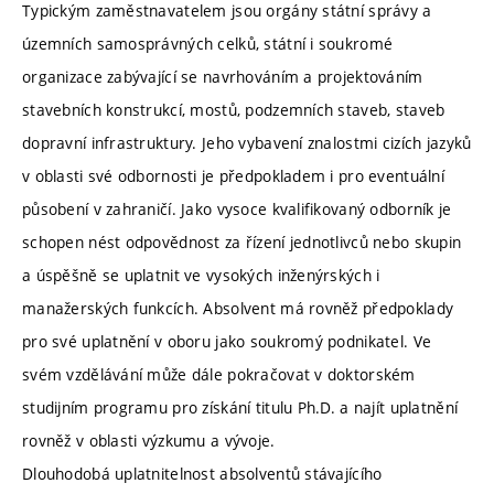
Typickým zaměstnavatelem jsou orgány státní správy a
územních samosprávných celků, státní i soukromé
organizace zabývající se navrhováním a projektováním
stavebních konstrukcí, mostů, podzemních staveb, staveb
dopravní infrastruktury. Jeho vybavení znalostmi cizích jazyků
v oblasti své odbornosti je předpokladem i pro eventuální
působení v zahraničí. Jako vysoce kvalifikovaný odborník je
schopen nést odpovědnost za řízení jednotlivců nebo skupin
a úspěšně se uplatnit ve vysokých inženýrských i
manažerských funkcích. Absolvent má rovněž předpoklady
pro své uplatnění v oboru jako soukromý podnikatel. Ve
svém vzdělávání může dále pokračovat v doktorském
studijním programu pro získání titulu Ph.D. a najít uplatnění
rovněž v oblasti výzkumu a vývoje.
Dlouhodobá uplatnitelnost absolventů stávajícího