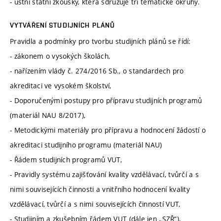
- ústní státní zkoušky, která sdružuje tři tematické okruhy.
VYTVÁŘENÍ STUDIJNÍCH PLÁNŮ
Pravidla a podmínky pro tvorbu studijních plánů se řídí:
- zákonem o vysokých školách,
- nařízením vlády č. 274/2016 Sb., o standardech pro
akreditaci ve vysokém školství,
- Doporučenými postupy pro přípravu studijních programů
(materiál NAU 8/2017),
- Metodickými materiály pro přípravu a hodnocení žádostí o
akreditaci studijního programu (materiál NAU)
- Řádem studijních programů VUT,
- Pravidly systému zajišťování kvality vzdělávací, tvůrčí a s
nimi souvisejících činnosti a vnitřního hodnocení kvality
vzdělávací, tvůrčí a s nimi souvisejících činností VUT,
- Studijním a zkušebním řádem VUT (dále jen „SZŘ“),