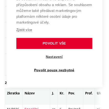
materiálů
přizpůsobení obsahu a reklam. Se souhlasem
můžeme také předávat marketingovým
NBB009
Speciální
cs
4
Povinně
-
zá,zk
platformám některé osobní údaje pro
fyzika
volitelný
marketingové účely.
NZB012
Etika v
cs
2
Povinně
-
zá
Zjistit více
podnikání
volitelný
NZB013
Prezentační
cs
2
Povinně
-
zá
POVOLIT VŠE
dovednosti
volitelný
Nastavení
NZB014
Psychologie
cs,
2
Povinně
-
zá
ve firemní
en
volitelný
praxi
Povolit pouze nezbytné
2. ročník, zimní semestr
Zkratka
Název
J.
Kr.
Pov.
Prof.
Uk.