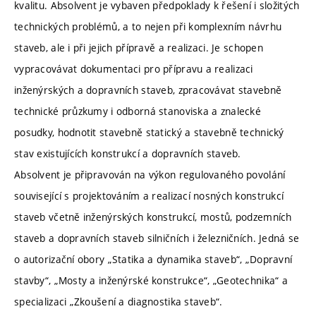
kvalitu. Absolvent je vybaven předpoklady k řešení i složitých
technických problémů, a to nejen při komplexním návrhu
staveb, ale i při jejich přípravě a realizaci. Je schopen
vypracovávat dokumentaci pro přípravu a realizaci
inženýrských a dopravních staveb, zpracovávat stavebně
technické průzkumy i odborná stanoviska a znalecké
posudky, hodnotit stavebně statický a stavebně technický
stav existujících konstrukcí a dopravních staveb.
Absolvent je připravován na výkon regulovaného povolání
související s projektováním a realizací nosných konstrukcí
staveb včetně inženýrských konstrukcí, mostů, podzemních
staveb a dopravních staveb silničních i železničních. Jedná se
o autorizační obory „Statika a dynamika staveb“, „Dopravní
stavby“, „Mosty a inženýrské konstrukce“, „Geotechnika“ a
specializaci „Zkoušení a diagnostika staveb“.