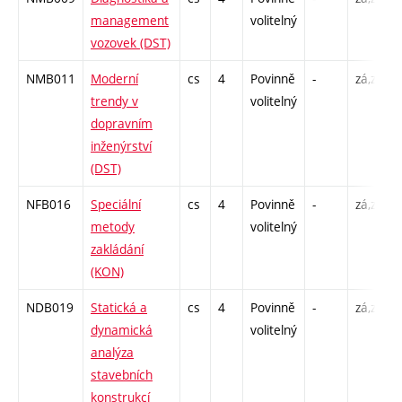
management
volitelný
vozovek (DST)
NMB011
Moderní
cs
4
Povinně
-
zá,zk
trendy v
volitelný
dopravním
inženýrství
(DST)
NFB016
Speciální
cs
4
Povinně
-
zá,zk
metody
volitelný
zakládání
(KON)
NDB019
Statická a
cs
4
Povinně
-
zá,zk
dynamická
volitelný
analýza
stavebních
konstrukcí