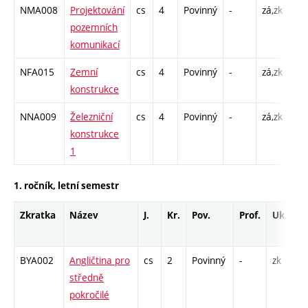
NMA008
Projektování
cs
4
Povinný
-
zá,zk
P -
pozemních
C1 
komunikací
NFA015
Zemní
cs
4
Povinný
-
zá,zk
P -
konstrukce
C1 
NNA009
Železniční
cs
4
Povinný
-
zá,zk
P -
konstrukce
C1 
1
1. ročník, letní semestr
Zkratka
Název
J.
Kr.
Pov.
Prof.
Uk.
BYA002
Angličtina pro
cs
2
Povinný
-
zk
středně
pokročilé