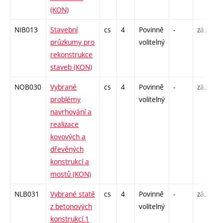
(KON)
NIB013
Stavební
cs
4
Povinně
-
zá,zk
průzkumy pro
volitelný
rekonstrukce
staveb (KON)
NOB030
Vybrané
cs
4
Povinně
-
zá,zk
problémy
volitelný
navrhování a
realizace
kovových a
dřevěných
konstrukcí a
mostů (KON)
NLB031
Vybrané statě
cs
4
Povinně
-
zá,zk
z betonových
volitelný
konstrukcí 1