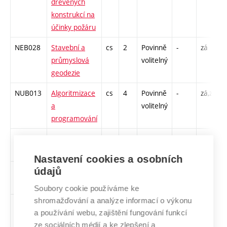
dřevěných
konstrukcí na
účinky požáru
NEB028
Stavební a
cs
2
Povinně
-
zá
průmyslová
volitelný
geodezie
NUB013
Algoritmizace
cs
4
Povinně
-
zá,zk
a
volitelný
programování
NAB023
Aplikovaná
cs
4
Povinně
-
zá,zk
matematika
volitelný
Nastavení cookies a osobních
údajů
NUB017
Databázové
cs
4
Povinně
-
zá,zk
systémy
volitelný
Soubory cookie používáme ke
shromažďování a analýze informací o výkonu
NCB008
Chemie
cs
4
Povinně
-
zá,zk
a používání webu, zajištění fungování funkcí
stavebních
volitelný
ze sociálních médií a ke zlepšení a