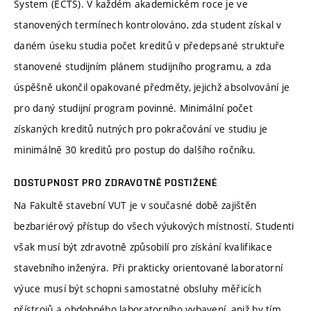
System (ECTS). V každém akademickém roce je ve
stanovených termínech kontrolováno, zda student získal v
daném úseku studia počet kreditů v předepsané struktuře
stanovené studijním plánem studijního programu, a zda
úspěšně ukončil opakované předměty, jejichž absolvování je
pro daný studijní program povinné. Minimální počet
získaných kreditů nutných pro pokračování ve studiu je
minimálně 30 kreditů pro postup do dalšího ročníku.
DOSTUPNOST PRO ZDRAVOTNĚ POSTIŽENÉ
Na Fakultě stavební VUT je v současné době zajištěn
bezbariérový přístup do všech výukových místností. Studenti
však musí být zdravotně způsobilí pro získání kvalifikace
stavebního inženýra. Při prakticky orientované laboratorní
výuce musí být schopni samostatné obsluhy měřicích
přístrojů a obdobného laboratorního vybavení, aniž by tím