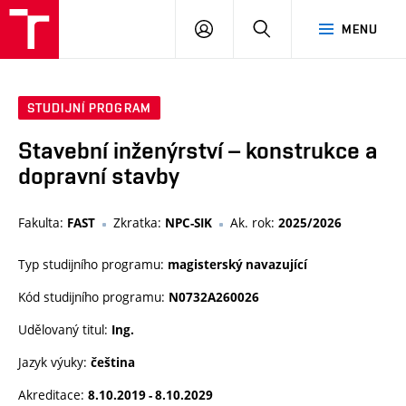
VUT
PŘIHLÁSIT
HLEDAT
MENU
SE
STUDIJNÍ PROGRAM
Stavební inženýrství – konstrukce a
dopravní stavby
Fakulta:
Zkratka:
Ak. rok:
FAST
NPC-SIK
2025/2026
Typ studijního programu:
magisterský navazující
Kód studijního programu:
N0732A260026
Udělovaný titul:
Ing.
Jazyk výuky:
čeština
Akreditace:
8.10.2019 - 8.10.2029