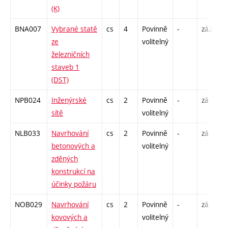
(K)
BNA007
Vybrané statě
cs
4
Povinně
-
zá,zk
ze
volitelný
železničních
staveb 1
(DST)
NPB024
Inženýrské
cs
2
Povinně
-
zá
sítě
volitelný
NLB033
Navrhování
cs
2
Povinně
-
zá
betonových a
volitelný
zděných
konstrukcí na
účinky požáru
NOB029
Navrhování
cs
2
Povinně
-
zá
kovových a
volitelný