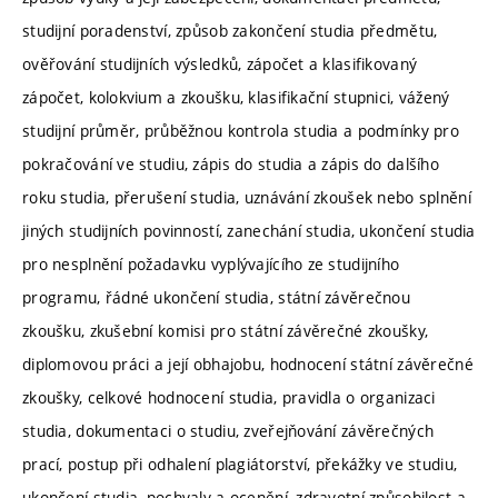
studijní poradenství, způsob zakončení studia předmětu,
ověřování studijních výsledků, zápočet a klasifikovaný
zápočet, kolokvium a zkoušku, klasifikační stupnici, vážený
studijní průměr, průběžnou kontrola studia a podmínky pro
pokračování ve studiu, zápis do studia a zápis do dalšího
roku studia, přerušení studia, uznávání zkoušek nebo splnění
jiných studijních povinností, zanechání studia, ukončení studia
pro nesplnění požadavku vyplývajícího ze studijního
programu, řádné ukončení studia, státní závěrečnou
zkoušku, zkušební komisi pro státní závěrečné zkoušky,
diplomovou práci a její obhajobu, hodnocení státní závěrečné
zkoušky, celkové hodnocení studia, pravidla o organizaci
studia, dokumentaci o studiu, zveřejňování závěrečných
prací, postup při odhalení plagiátorství, překážky ve studiu,
ukončení studia, pochvaly a ocenění, zdravotní způsobilost a