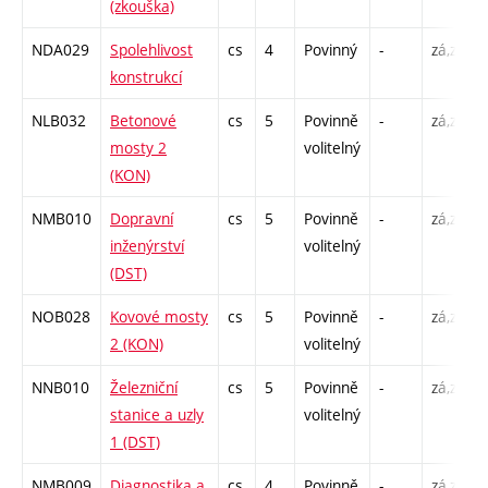
(zkouška)
NDA029
Spolehlivost
cs
4
Povinný
-
zá,zk
konstrukcí
NLB032
Betonové
cs
5
Povinně
-
zá,zk
mosty 2
volitelný
(KON)
NMB010
Dopravní
cs
5
Povinně
-
zá,zk
inženýrství
volitelný
(DST)
NOB028
Kovové mosty
cs
5
Povinně
-
zá,zk
2 (KON)
volitelný
NNB010
Železniční
cs
5
Povinně
-
zá,zk
stanice a uzly
volitelný
1 (DST)
NMB009
Diagnostika a
cs
4
Povinně
-
zá,zk