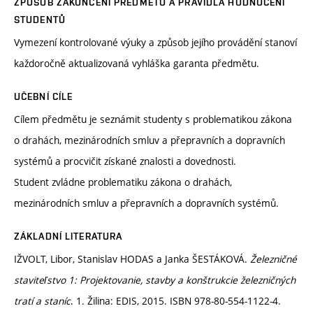
ZPŮSOB ZAKONČENÍ PŘEDMĚTU A PRAVIDLA HODNOCENÍ
STUDENTŮ
Vymezení kontrolované výuky a způsob jejího provádění stanoví
každoročně aktualizovaná vyhláška garanta předmětu.
UČEBNÍ CÍLE
Cílem předmětu je seznámit studenty s problematikou zákona
o drahách, mezinárodních smluv a přepravních a dopravních
systémů a procvičit získané znalosti a dovednosti.
Student zvládne problematiku zákona o drahách,
mezinárodních smluv a přepravních a dopravních systémů.
ZÁKLADNÍ LITERATURA
IŽVOLT, Libor, Stanislav HODAS a Janka ŠESTÁKOVÁ.
Železničné
staviteľstvo 1: Projektovanie, stavby a konštrukcie železničných
tratí a staníc
. 1. Žilina: EDIS, 2015. ISBN 978-80-554-1122-4.