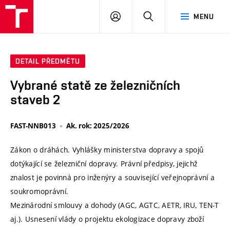
VUT
PŘIHLÁSIT
HLEDAT
MENU
SE
DETAIL PŘEDMĚTU
Vybrané statě ze železničních
staveb 2
FAST-NNB013
Ak. rok: 2025/2026
Zákon o dráhách. Vyhlášky ministerstva dopravy a spojů
dotýkající se železniční dopravy. Právní předpisy, jejichž
znalost je povinná pro inženýry a související veřejnoprávní a
soukromoprávní.
Mezinárodní smlouvy a dohody (AGC, AGTC, AETR, IRU, TEN-T
aj.). Usnesení vlády o projektu ekologizace dopravy zboží