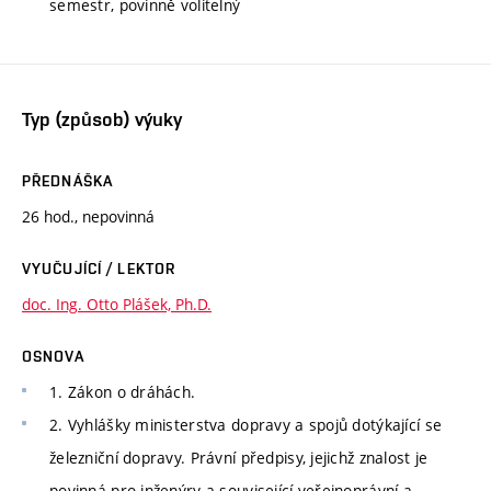
semestr, povinně volitelný
Typ (způsob) výuky
PŘEDNÁŠKA
26 hod., nepovinná
VYUČUJÍCÍ / LEKTOR
doc. Ing. Otto Plášek, Ph.D.
OSNOVA
1. Zákon o dráhách.
2. Vyhlášky ministerstva dopravy a spojů dotýkající se
železniční dopravy. Právní předpisy, jejichž znalost je
povinná pro inženýry a související veřejnoprávní a