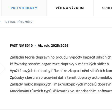
PRO STUDENTY
VĚDA A VÝZKUM
SPOL
DETAIL PŘEDMĚTU
FAST-NMB010
Ak. rok: 2025/2026
Základní teorie dopravního proudu, výpočty kapacit silničních 
křižovatky, systém organizace dopravy v městských sídlech.
Využití nových technologií řízení ke zkapacitnění silničních k
Způsoby sběru a zpracování dat intenzit dopravy automobil
Základy mikroskopických i makroskopických modelů dopravn
Modelování různých typů křižovatek ve standardním softwar