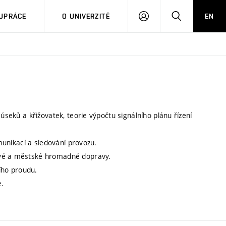
PŘIHLÁSIT
HLEDAT
UPRÁCE
O UNIVERZITĚ
EN
SE
úseků a křižovatek, teorie výpočtu signálního plánu řízení
omunikací a sledování provozu.
ové a městské hromadné dopravy.
ího proudu.
e.