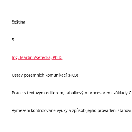
čeština
5
Ing. Martin Všetečka, Ph.D.
Ústav pozemních komunikací (PKO)
Práce s textovým editorem, tabulkovým procesorem, základy CAD
Vymezení kontrolované výuky a způsob jejího provádění stanov