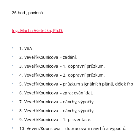
26 hod., povinná
Ing. Martin Všetečka, Ph.D.
1. VBA.
2. Veveří/Kounicova – zadání.
3. Veveří/Kounicova – 1. dopravní průzkum.
4. Veveří/Kounicova – 2. dopravní průzkum.
5. Veveří/Kounicova – průzkum signálních plánů, délek fr
6. Veveří/Kounicova – zpracování dat.
7. Veveří/Kounicova – návrhy, výpočty.
8. Veveří/Kounicova – návrhy, výpočty.
9. Veveří/Kounicova – 1. prezentace.
10. Veveří/Kounicova – dopracování návrhů a výpočtů.