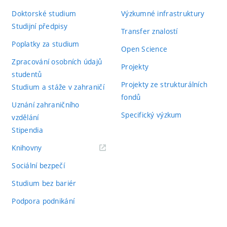
Doktorské studium
Výzkumné infrastruktury
Studijní předpisy
Transfer znalostí
Poplatky za studium
Open Science
Zpracování osobních údajů
Projekty
studentů
Projekty ze strukturálních
Studium a stáže v zahraničí
fondů
Uznání zahraničního
Specifický výzkum
vzdělání
Stipendia
(externí
Knihovny
odkaz)
Sociální bezpečí
Studium bez bariér
Podpora podnikání