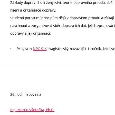
Základy dopravního inženýrství, teorie dopravního proudu, sběr
řízení a organizace dopravy.
Studenti porozumí principům dějů v dopravním proudu a získají
navrhnout a zorganizovat sběr dopravních dat, jejich zpracování 
dopravy a její organizaci.
Program
NPC-SIK
magisterský navazující 1 ročník, letní s
26 hod., nepovinná
Ing. Martin Všetečka, Ph.D.