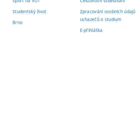
Sport na VUT
Celoživotní vzdělávání
Studentský život
Zpracování osobních údajů
uchazečů o studium
Brno
E-přihláška