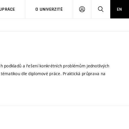
PŘIHLÁSIT
HLEDAT
UPRÁCE
O UNIVERZITĚ
EN
SE
ch podkladů a řešení konkrétních problémům jednotlivých
 tématikou dle diplomové práce. Praktická průprava na