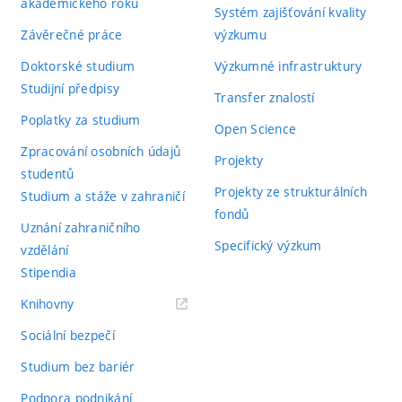
akademického roku
Systém zajišťování kvality
Závěrečné práce
výzkumu
Doktorské studium
Výzkumné infrastruktury
Studijní předpisy
Transfer znalostí
Poplatky za studium
Open Science
Zpracování osobních údajů
Projekty
studentů
Projekty ze strukturálních
Studium a stáže v zahraničí
fondů
Uznání zahraničního
Specifický výzkum
vzdělání
Stipendia
(externí
Knihovny
odkaz)
Sociální bezpečí
Studium bez bariér
Podpora podnikání