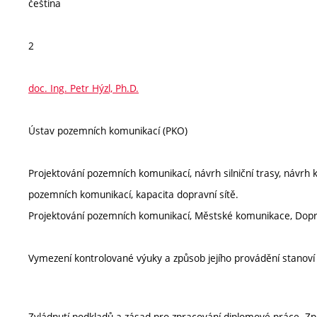
čeština
2
doc. Ing. Petr Hýzl, Ph.D.
Ústav pozemních komunikací (PKO)
Projektování pozemních komunikací, návrh silniční trasy, návrh
pozemních komunikací, kapacita dopravní sítě.
Projektování pozemních komunikací, Městské komunikace, Dopr
Vymezení kontrolované výuky a způsob jejího provádění stanov
Zvládnutí podkladů a zásad pro zpracování diplomové práce. Zp