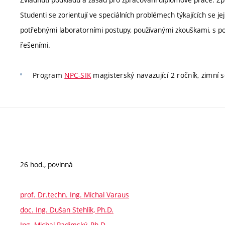
Studenti se zorientují ve speciálních problémech týkajících se j
potřebnými laboratorními postupy, používanými zkouškami, s po
řešeními.
Program
NPC-SIK
magisterský navazující 2 ročník, zimní s
26 hod., povinná
prof. Dr.techn. Ing. Michal Varaus
doc. Ing. Dušan Stehlík, Ph.D.
Ing. Michal Radimský, Ph.D.