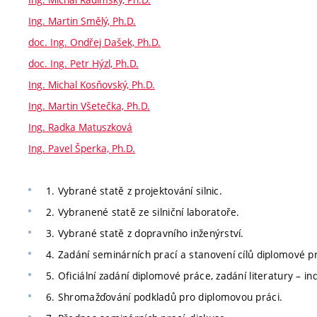
Ing. Martin Smělý, Ph.D.
doc. Ing. Ondřej Dašek, Ph.D.
doc. Ing. Petr Hýzl, Ph.D.
Ing. Michal Kosňovský, Ph.D.
Ing. Martin Všetečka, Ph.D.
Ing. Radka Matuszková
Ing. Pavel Šperka, Ph.D.
1. Vybrané statě z projektování silnic.
2. Vybranené statě ze silniční laboratoře.
3. Vybrané statě z dopravního inženýrství.
4. Zadání seminárních prací a stanovení cílů diplomové pr
5. Oficiální zadání diplomové práce, zadání literatury – in
6. Shromažďování podkladů pro diplomovou práci.