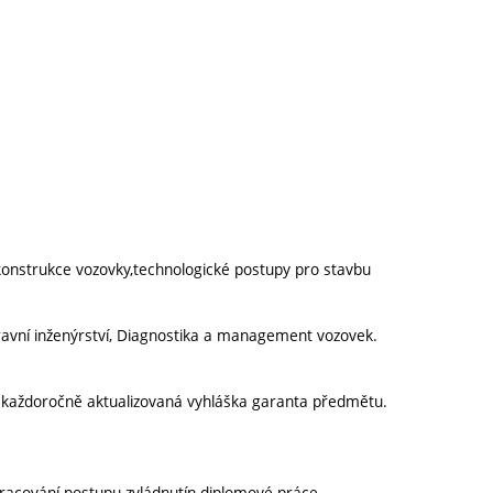
 konstrukce vozovky,technologické postupy pro stavbu
avní inženýrství, Diagnostika a management vozovek.
í každoročně aktualizovaná vyhláška garanta předmětu.
racování postupu zvládnutín diplomové práce.