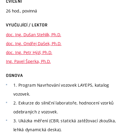
CVIČENÍ
26 hod., povinná
VYUČUJÍCÍ / LEKTOR
doc. Ing. Dušan Stehlík, Ph.D.
doc. Ing. Ondřej Dašek, Ph.D.
doc. Ing. Petr Hýzl, Ph.D.
Ing. Pavel Šperka, Ph.D.
OSNOVA
1. Program Navrhování vozovek LAYEPS, katalog
vozovek.
2. Exkurze do silniční laboratoře, hodnocení vzorků
odebraných z vozovek.
3. Ukázka měření (CBR, statická zatěžovací zkouška,
lehká dynamická deska).