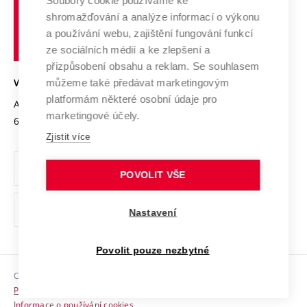
Spolupráce se školami
Soubory cookie používáme ke
Vysoké
Výzkumné infrastruktury
shromažďování a analýze informací o výkonu
Udržitelná univerzita
učení
Služby univerzity
Transfer znalostí
a používání webu, zajištění fungování funkcí
technické
Podnikavá univerzita / ContriBUTe
Mezinárodní dohody
ze sociálních médií a ke zlepšení a
Open Science
v
Bezpečná univerzita
přizpůsobení obsahu a reklam. Se souhlasem
Univerzitní sítě
Brně
Projekty
můžeme také předávat marketingovým
VYSOKÉ UČENÍ TECHNICKÉ V BRNĚ
Vyznamenání
platformám některé osobní údaje pro
Projekty ze strukturálních fondů
Antonínská 548/1
www.vut.cz
marketingové účely.
Organizační struktura
602 00 Brno
vut@vutbr.cz
Specifický výzkum
Zjistit více
Úřední deska
Ochrana osobních údajů
POVOLIT VŠE
(externí
Pracovní příležitosti
Nastavení
odkaz)
Podpora a rozvoj zaměstnanců a studujících
Povolit pouze nezbytné
Rovné příležitosti
Copyright © 2026 VUT
Sociální bezpečí
Prohlášení o přístupnosti
HR Award
Informace o používání cookies