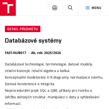
VUT
PŘIHLÁSIT
HLEDAT
MENU
SE
DETAIL PŘEDMĚTU
Databázové systémy
FAST-NUB017
Ak. rok: 2025/2026
Databázové technologie, terminologie, datové modely,
relační koncept, relační algebra a kalkul.
Konceptuální modelování, E-R diagramy, normalizace návrhu.
Datová konzistence a integrita.
Neprocedurální jazyk SQL a QBE, příkazy pro tvorbu a
údržbu datových struktur, manipulaci s daty a vyhledávání
informací.