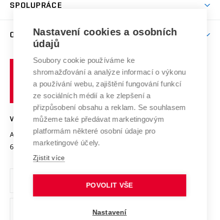
Harmonogram akademického roku
Zpracování osobních údajů studentů
Sociální bezpečí
SPOLUPRÁCE
Celoživotní vzdělávání
Brno
Podpora excelence
Závěrečné práce
Studium bez bariér
Zpracování osobních údajů uchazečů o studium
Firemní spolupráce
Mezinárodní vědecká rada
Nastavení cookies a osobních
O UNIVERZITĚ
Doktorské studium
Podpora podnikání
E-přihláška
údajů
Zahraniční spolupráce
Systém zajišťování kvality výzkumu
Profil univerzity
Spolupráce se školami
Soubory cookie používáme ke
Vysoké
Výzkumné infrastruktury
shromažďování a analýze informací o výkonu
Udržitelná univerzita
učení
Služby univerzity
Transfer znalostí
a používání webu, zajištění fungování funkcí
technické
Podnikavá univerzita / ContriBUTe
Mezinárodní dohody
ze sociálních médií a ke zlepšení a
Open Science
v
Bezpečná univerzita
přizpůsobení obsahu a reklam. Se souhlasem
Univerzitní sítě
Brně
Projekty
můžeme také předávat marketingovým
VYSOKÉ UČENÍ TECHNICKÉ V BRNĚ
Vyznamenání
platformám některé osobní údaje pro
Projekty ze strukturálních fondů
Antonínská 548/1
www.vut.cz
marketingové účely.
Organizační struktura
602 00 Brno
vut@vutbr.cz
Specifický výzkum
Zjistit více
Úřední deska
Ochrana osobních údajů
POVOLIT VŠE
(externí
Pracovní příležitosti
Nastavení
odkaz)