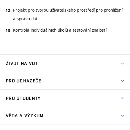
Projekt pro tvorbu uživatelského prostředí pro prohlížení
a správu dat.
Kontrola individuálních úkolů a testování znalostí.
ŽIVOT NA VUT
Atmosféra VUT
PRO UCHAZEČE
Prostory školy
Proč na VUT
Koleje
PRO STUDENTY
Studijní programy
Stravování
Předměty
Studijní předpisy
Studium a stáže v zahraničí
Stipendia
Dny otevřených dveří
VĚDA A VÝZKUM
Sport na VUT
(externí
Studijní programy
Poplatky za studium
Uznání zahraničního vzdělání
Knihovny
Aktivity pro juniory
Studentský život
odkaz)
Věda a výzkum na VUT