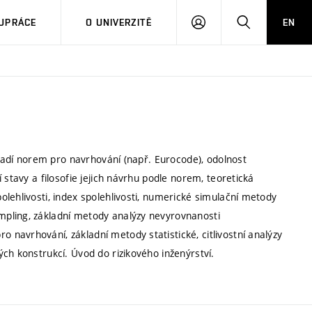
PŘIHLÁSIT
HLEDAT
UPRÁCE
O UNIVERZITĚ
EN
SE
ozadí norem pro navrhování (např. Eurocode), odolnost
 stavy a filosofie jejich návrhu podle norem, teoretická
lehlivosti, index spolehlivosti, numerické simulační metody
pling, základní metody analýzy nevyrovnanosti
navrhování, základní metody statistické, citlivostní analýzy
ch konstrukcí. Úvod do rizikového inženýrství.