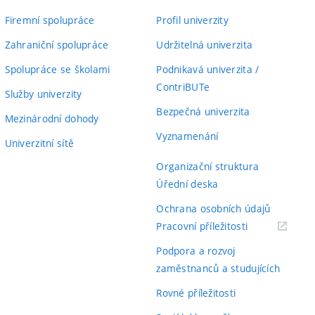
Firemní spolupráce
Profil univerzity
Zahraniční spolupráce
Udržitelná univerzita
Spolupráce se školami
Podnikavá univerzita /
ContriBUTe
Služby univerzity
Bezpečná univerzita
Mezinárodní dohody
Vyznamenání
Univerzitní sítě
Organizační struktura
Úřední deska
Ochrana osobních údajů
(externí
Pracovní příležitosti
odkaz)
Podpora a rozvoj
zaměstnanců a studujících
Rovné příležitosti