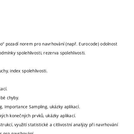
ního“ pozadí norem pro navrhování (např. Eurocode) odolnost
dmínky spolehlivosti, rezerva spolehlivosti.
chy, index spolehlivosti.
ací.
ubé chyby.
, Importance Sampling, ukázky aplikací.
ých konečných prvků, ukázky aplikací.
ukcí, využití statistické a citlivostní analýzy při navrhování
ur pro navrhování.