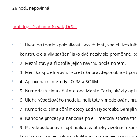
26 hod., nepovinná
prof. Ing. Drahomír Novák, DrSc.
1. Úvod do teorie spolehlivosti, vysvětlení „spolehlivost
konstrukce a vliv zatížení jako dvě nezávisle proměnné, po
2. Mezní stavy a filosofie jejich návrhu podle norem.
3. Měřítka spolehlivosti: teoretická pravděpodobnost poru
4. Aproximační metody FORM a SORM.
5. Numerická simulační metoda Monte Carlo, ukázky aplik
6. Úloha výpočtového modelu, nejistoty v modelování, hr
7. Numerické simulační metody Latin Hypercube Sampling
8. Náhodné procesy a náhodné pole – metoda stochastick
9. Pravděpodobnostní optimalizace, otázky životnosti konstr
konstrukcí a při verifikaci a kalibrace normových proced