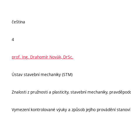
čeština
4
prof. Ing. Drahomír Novák, DrSc.
Ústav stavební mechaniky (STM)
Znalosti z pružnosti a plasticity, stavební mechaniky, pravděpodo
Vymezení kontrolované výuky a způsob jejího provádění stanov