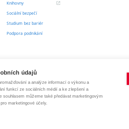
(externí
Knihovny
odkaz)
Sociální bezpečí
Studium bez bariér
Podpora podnikání
sobních údajů
romažďování a analýze informací o výkonu a
VYSOKÉ UČENÍ TECHNICKÉ V BRNĚ
ní funkcí ze sociálních médií a ke zlepšení a
Antonínská 548/1
www.vut.cz
 Se souhlasem můžeme také předávat marketingovým
602 00 Brno
vut@vutbr.cz
 pro marketingové účely.