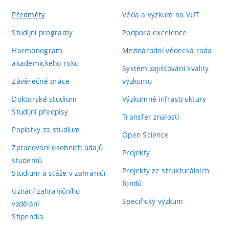
Předměty
Věda a výzkum na VUT
Studijní programy
Podpora excelence
Harmonogram
Mezinárodní vědecká rada
akademického roku
Systém zajišťování kvality
Závěrečné práce
výzkumu
Doktorské studium
Výzkumné infrastruktury
Studijní předpisy
Transfer znalostí
Poplatky za studium
Open Science
Zpracování osobních údajů
Projekty
studentů
Projekty ze strukturálních
Studium a stáže v zahraničí
fondů
Uznání zahraničního
Specifický výzkum
vzdělání
Stipendia