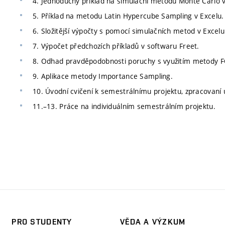
4. Jednoduchý příklad na simulační metodu Monte Carlo v
5. Příklad na metodu Latin Hypercube Sampling v Excelu.
6. Složitější výpočty s pomocí simulačních metod v Excelu
7. Výpočet předchozích příkladů v softwaru Freet.
8. Odhad pravděpodobnosti poruchy s využitím metody 
9. Aplikace metody Importance Sampling.
10. Úvodní cvičení k semestrálnímu projektu, zpracovaní
11.–13. Práce na individuálním semestrálním projektu.
PRO STUDENTY
VĚDA A VÝZKUM