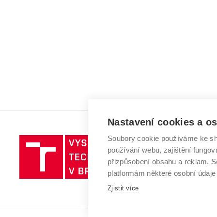
Nastavení cookies a o
Soubory cookie používáme ke sh
Vysoké
používání webu, zajištění fungová
učení
přizpůsobení obsahu a reklam.
technické
platformám některé osobní údaje
v
Zjistit více
Brně