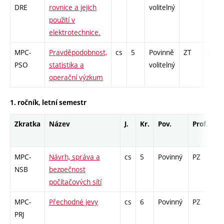
DRE
rovnice a jejich
volitelný
použití v
elektrotechnice.
MPC-
Pravděpodobnost,
cs
5
Povinně
ZT
zá,zk
PSO
statistika a
volitelný
operační výzkum
1. ročník, letní semestr
Zkratka
Název
J.
Kr.
Pov.
Prof.
Uk
MPC-
Návrh, správa a
cs
5
Povinný
PZ
zá
NSB
bezpečnost
počítačových sítí
MPC-
Přechodné jevy
cs
6
Povinný
PZ
zá
PRJ