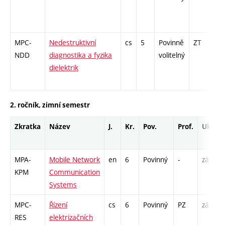
MPC-
Nedestruktivní
cs
5
Povinně
ZT
zá
NDD
diagnostika a fyzika
volitelný
dielektrik
2. ročník, zimní semestr
Zkratka
Název
J.
Kr.
Pov.
Prof.
Uk.
MPA-
Mobile Network
en
6
Povinný
-
zá,zk
KPM
Communication
Systems
MPC-
Řízení
cs
6
Povinný
PZ
zá,zk
RES
elektrizačních