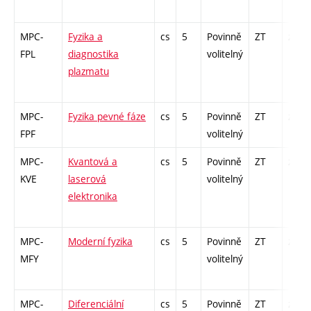
MPC-
Fyzika a
cs
5
Povinně
ZT
zk
FPL
diagnostika
volitelný
plazmatu
MPC-
Fyzika pevné fáze
cs
5
Povinně
ZT
zá,zk
FPF
volitelný
MPC-
Kvantová a
cs
5
Povinně
ZT
zá,zk
KVE
laserová
volitelný
elektronika
MPC-
Moderní fyzika
cs
5
Povinně
ZT
zá,zk
MFY
volitelný
MPC-
Diferenciální
cs
5
Povinně
ZT
zá,zk