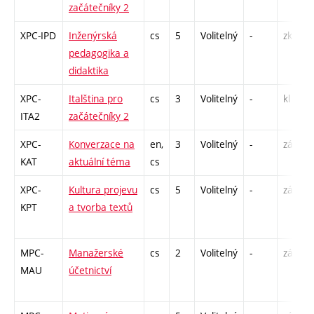
začátečníky 2
XPC-IPD
Inženýrská
cs
5
Volitelný
-
zk
pedagogika a
didaktika
XPC-
Italština pro
cs
3
Volitelný
-
kl
ITA2
začátečníky 2
XPC-
Konverzace na
en,
3
Volitelný
-
zá,zk
KAT
aktuální téma
cs
XPC-
Kultura projevu
cs
5
Volitelný
-
zá
KPT
a tvorba textů
MPC-
Manažerské
cs
2
Volitelný
-
zá
MAU
účetnictví