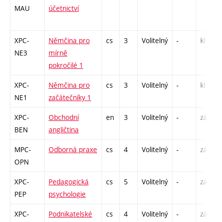
MAU
účetnictví
XPC-
Němčina pro
cs
3
Volitelný
-
kl
NE3
mírně
pokročilé 1
XPC-
Němčina pro
cs
3
Volitelný
-
kl
NE1
začátečníky 1
XPC-
Obchodní
en
3
Volitelný
-
zá,zk
BEN
angličtina
MPC-
Odborná praxe
cs
4
Volitelný
-
zá
OPN
XPC-
Pedagogická
cs
5
Volitelný
-
zá,zk
PEP
psychologie
XPC-
Podnikatelské
cs
4
Volitelný
-
zá