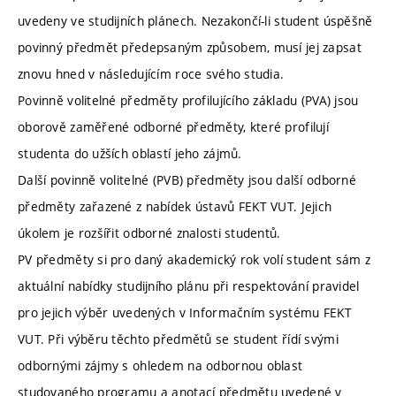
uvedeny ve studijních plánech. Nezakončí-li student úspěšně
povinný předmět předepsaným způsobem, musí jej zapsat
znovu hned v následujícím roce svého studia.
Povinně volitelné předměty profilujícího základu (PVA) jsou
oborově zaměřené odborné předměty, které profilují
studenta do užších oblastí jeho zájmů.
Další povinně volitelné (PVB) předměty jsou další odborné
předměty zařazené z nabídek ústavů FEKT VUT. Jejich
úkolem je rozšířit odborné znalosti studentů.
PV předměty si pro daný akademický rok volí student sám z
aktuální nabídky studijního plánu při respektování pravidel
pro jejich výběr uvedených v Informačním systému FEKT
VUT. Při výběru těchto předmětů se student řídí svými
odbornými zájmy s ohledem na odbornou oblast
studovaného programu a anotací předmětu uvedené v