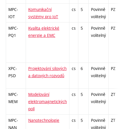
MPC-
Komunikační
cs
5
Povinně
PZ
zá
IOT
systémy pro IoT
volitelný
MPC-
Kvalita elektrické
cs
5
Povinně
PZ
zá
PQ1
energie a EMC
volitelný
XPC-
Projektování silových
cs
6
Povinně
PZ
zá
PSD
a datových rozvodů
volitelný
MPC-
Modelování
cs
5
Povinně
ZT
zá
MEM
elektromagnetických
volitelný
polí
MPC-
Nanotechnologie
cs
5
Povinně
ZT
zá
NAN
volitelný