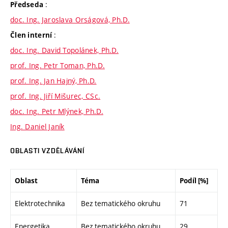
:
Předseda
doc. Ing. Jaroslava Orságová, Ph.D.
:
Člen interní
doc. Ing. David Topolánek, Ph.D.
prof. Ing. Petr Toman, Ph.D.
prof. Ing. Jan Hajný, Ph.D.
prof. Ing. Jiří Mišurec, CSc.
doc. Ing. Petr Mlýnek, Ph.D.
Ing. Daniel Janík
OBLASTI VZDĚLÁVÁNÍ
Oblast
Téma
Podíl [%]
Elektrotechnika
Bez tematického okruhu
71
Energetika
Bez tematického okruhu
29