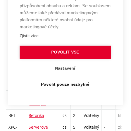
XPC-
Podvojné
cs
4
Volitelný
-
zk
přizpůsobení obsahu a reklam. Se souhlasem
POU
účetnictví
můžeme také předávat marketingovým
platformám některé osobní údaje pro
marketingové účely.
PRM
Právní
cs
2
Volitelný
-
kl
Zjistit více
minimum
XPC-
Programování
cs
5
Volitelný
-
zk
POVOLIT VŠE
MW5
v .NET a C#
Nastavení
MPC-
Projektové
cs
5
Volitelný
-
zá,zk
PRI
řízení inovací -
TRIZ
Povolit pouze nezbytné
MPC-
Regulované
cs
5
Volitelný
-
zá,zk
RP2
pohony 2
RET
Rétorika
cs
2
Volitelný
-
kl
XPC-
Serverové
cs
5
Volitelný
-
zk