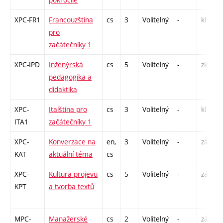
XPC-FR1
Francouzština
cs
3
Volitelný
-
kl
pro
začátečníky 1
XPC-IPD
Inženýrská
cs
5
Volitelný
-
zk
pedagogika a
didaktika
XPC-
Italština pro
cs
3
Volitelný
-
kl
ITA1
začátečníky 1
XPC-
Konverzace na
en,
3
Volitelný
-
zá,zk
KAT
aktuální téma
cs
XPC-
Kultura projevu
cs
5
Volitelný
-
zá
KPT
a tvorba textů
MPC-
Manažerské
cs
2
Volitelný
-
zá