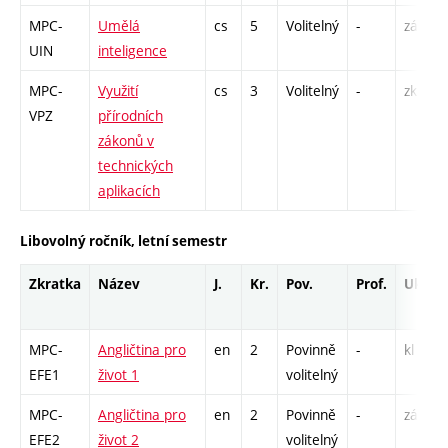
MPC-
Umělá
cs
5
Volitelný
-
zá,zk
UIN
inteligence
MPC-
Využití
cs
3
Volitelný
-
zk
VPZ
přírodních
zákonů v
technických
aplikacích
Libovolný ročník, letní semestr
Zkratka
Název
J.
Kr.
Pov.
Prof.
Uk.
MPC-
Angličtina pro
en
2
Povinně
-
kl
EFE1
život 1
volitelný
MPC-
Angličtina pro
en
2
Povinně
-
zá,zk
EFE2
život 2
volitelný