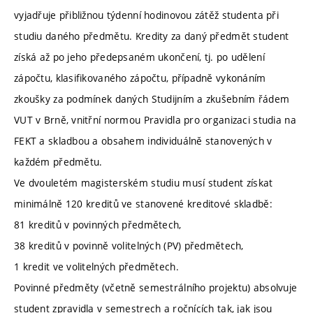
vyjadřuje přibližnou týdenní hodinovou zátěž studenta při
studiu daného předmětu. Kredity za daný předmět student
získá až po jeho předepsaném ukončení, tj. po udělení
zápočtu, klasifikovaného zápočtu, případně vykonáním
zkoušky za podmínek daných Studijním a zkušebním řádem
VUT v Brně, vnitřní normou Pravidla pro organizaci studia na
FEKT a skladbou a obsahem individuálně stanovených v
každém předmětu.
Ve dvouletém magisterském studiu musí student získat
minimálně 120 kreditů ve stanovené kreditové skladbě:
81 kreditů v povinných předmětech,
38 kreditů v povinně volitelných (PV) předmětech,
1 kredit ve volitelných předmětech.
Povinné předměty (včetně semestrálního projektu) absolvuje
student zpravidla v semestrech a ročnících tak, jak jsou