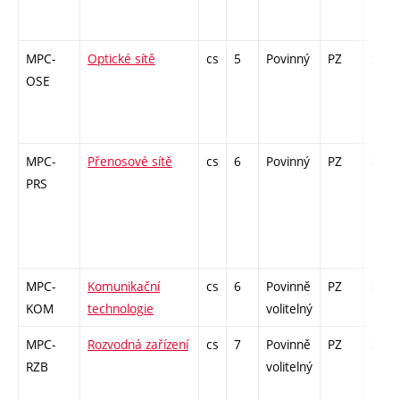
MPC-
Optické sítě
cs
5
Povinný
PZ
zá,zk
OSE
MPC-
Přenosové sítě
cs
6
Povinný
PZ
zá,zk
PRS
MPC-
Komunikační
cs
6
Povinně
PZ
zá,zk
KOM
technologie
volitelný
MPC-
Rozvodná zařízení
cs
7
Povinně
PZ
zá,zk
RZB
volitelný