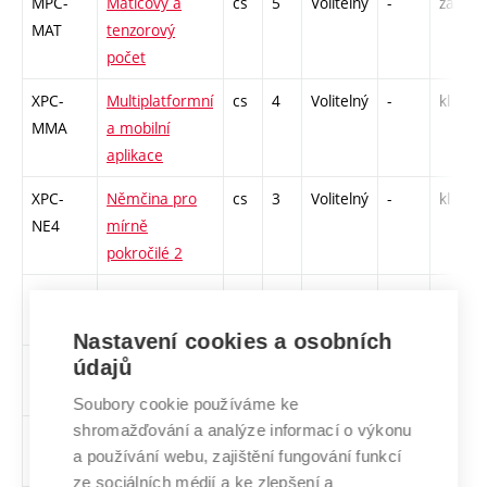
MPC-
Maticový a
cs
5
Volitelný
-
zá,zk
MAT
tenzorový
počet
XPC-
Multiplatformní
cs
4
Volitelný
-
kl
MMA
a mobilní
aplikace
XPC-
Němčina pro
cs
3
Volitelný
-
kl
NE4
mírně
pokročilé 2
XPC-
Němčina pro
cs
3
Volitelný
-
kl
NE2
začátečníky 2
Nastavení cookies a osobních
údajů
XPC-
Obchodní
en
3
Volitelný
-
zá,zk
BEN
angličtina
Soubory cookie používáme ke
shromažďování a analýze informací o výkonu
XPC-
Pedagogická
cs
5
Volitelný
-
zá,zk
a používání webu, zajištění fungování funkcí
PEP
psychologie
ze sociálních médií a ke zlepšení a