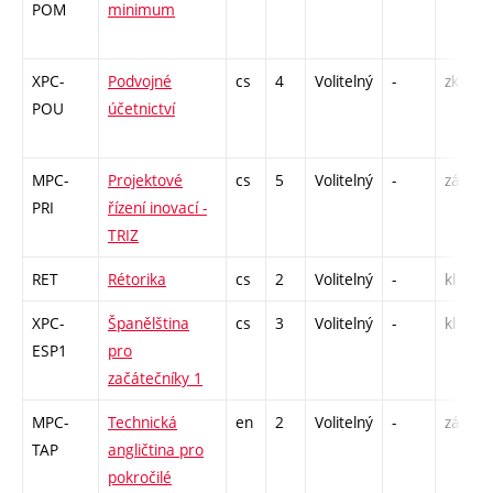
POM
minimum
XPC-
Podvojné
cs
4
Volitelný
-
zk
POU
účetnictví
MPC-
Projektové
cs
5
Volitelný
-
zá,zk
PRI
řízení inovací -
TRIZ
RET
Rétorika
cs
2
Volitelný
-
kl
XPC-
Španělština
cs
3
Volitelný
-
kl
ESP1
pro
začátečníky 1
MPC-
Technická
en
2
Volitelný
-
zá,zk
TAP
angličtina pro
pokročilé