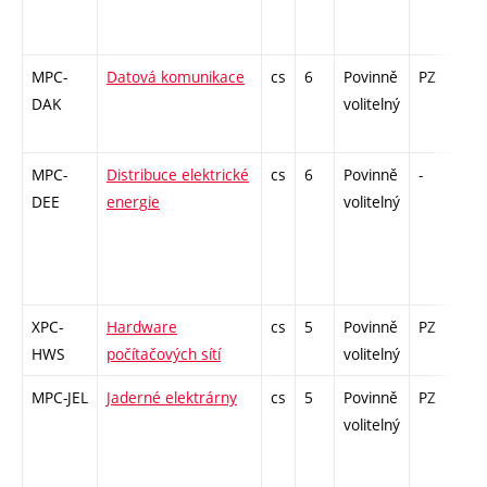
MPC-
Datová komunikace
cs
6
Povinně
PZ
zá
DAK
volitelný
MPC-
Distribuce elektrické
cs
6
Povinně
-
zá
DEE
energie
volitelný
XPC-
Hardware
cs
5
Povinně
PZ
zá
HWS
počítačových sítí
volitelný
MPC-JEL
Jaderné elektrárny
cs
5
Povinně
PZ
zá
volitelný