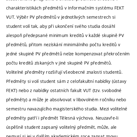
charakteristikách předmětů v Informačním systému FEKT
VUT. Výběr PV předmětů v jednotlivých semestrech si
student volí tak, aby při ukončení svého studia dosáhl
alespoň předepsané minimum kreditů v každé skupině PV
předmětů, přitom nezískání minimálního počtu kreditů v
jedné skupině PV předmětů nelze kompenzovat překročením
počtu kreditů získaných v jiné skupině PV předmětů.
Volitelné předměty rozšiřují všeobecné znalosti studentů.
Předměty si volí student sám z celofakultní nabídky (ústavy
FEKT) nebo z nabídky ostatních fakult VUT (tzv. svobodné
předměty) a může je absolvovat v libovolném ročníku nebo
semestru navazujícího magisterského studia. Mezi volitelné
předměty patří i předmět Tělesná výchova. Neuzavře-li
úspěšně student zapsaný volitelný předmět, může, ale
nemusí si jej v dalším akademickém roce zapsat znovu.