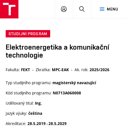
VUT
PŘIHLÁSIT
HLEDAT
MENU
SE
STUDIJNÍ PROGRAM
Elektroenergetika a komunikační
technologie
Fakulta:
Zkratka:
Ak. rok:
FEKT
MPC-EAK
2025/2026
Typ studijního programu:
magisterský navazující
Kód studijního programu:
N0713A060008
Udělovaný titul:
Ing.
Jazyk výuky:
čeština
Akreditace:
28.5.2019 - 28.5.2029