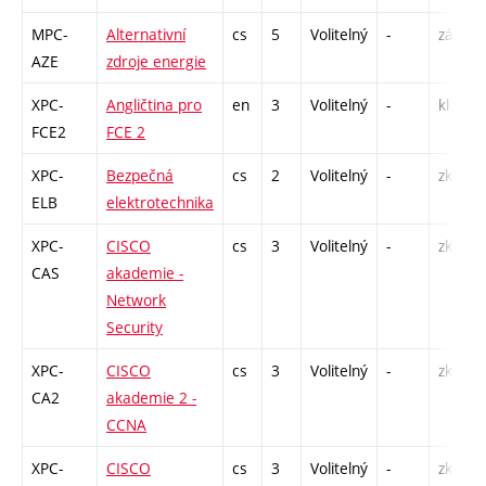
MPC-
Alternativní
cs
5
Volitelný
-
zá,zk
AZE
zdroje energie
XPC-
Angličtina pro
en
3
Volitelný
-
kl
FCE2
FCE 2
XPC-
Bezpečná
cs
2
Volitelný
-
zk
ELB
elektrotechnika
XPC-
CISCO
cs
3
Volitelný
-
zk
CAS
akademie -
Network
Security
XPC-
CISCO
cs
3
Volitelný
-
zk
CA2
akademie 2 -
CCNA
XPC-
CISCO
cs
3
Volitelný
-
zk