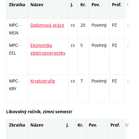
Zkratka
Název
J.
Kr.
Pov.
Prof.
Uk.
MPC-
Diplomová práce
cs
20
Povinný
PZ
zá
MSN
MPC-
Ekonomika
cs
5
Povinný
PZ
zá,zk
EEL
elektroenergetiky
MPC-
Kryptografie
cs
7
Povinný
PZ
zá,zk
KRY
Libovolný ročník, zimní semestr
Zkratka
Název
J.
Kr.
Pov.
Prof.
Uk.