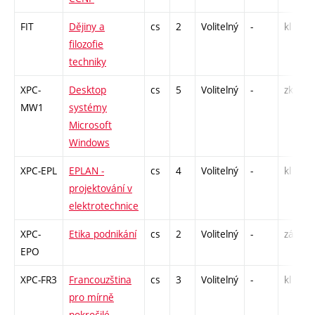
FIT
Dějiny a
cs
2
Volitelný
-
kl
filozofie
techniky
XPC-
Desktop
cs
5
Volitelný
-
zk
MW1
systémy
Microsoft
Windows
XPC-EPL
EPLAN -
cs
4
Volitelný
-
kl
projektování v
elektrotechnice
XPC-
Etika podnikání
cs
2
Volitelný
-
zá
EPO
XPC-FR3
Francouzština
cs
3
Volitelný
-
kl
pro mírně
pokročilé