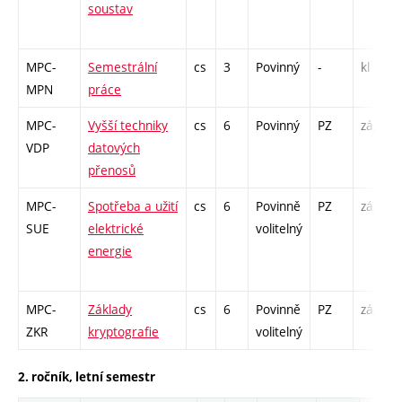
soustav
MPC-
Semestrální
cs
3
Povinný
-
kl
MPN
práce
MPC-
Vyšší techniky
cs
6
Povinný
PZ
zá,zk
VDP
datových
přenosů
MPC-
Spotřeba a užití
cs
6
Povinně
PZ
zá,zk
SUE
elektrické
volitelný
energie
MPC-
Základy
cs
6
Povinně
PZ
zá,zk
ZKR
kryptografie
volitelný
2. ročník, letní semestr