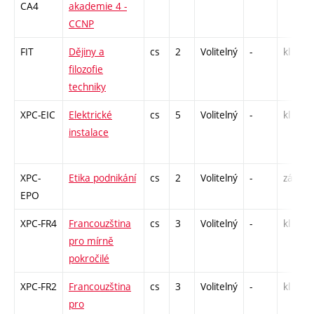
CA4
akademie 4 -
CCNP
FIT
Dějiny a
cs
2
Volitelný
-
kl
filozofie
techniky
XPC-EIC
Elektrické
cs
5
Volitelný
-
kl
instalace
XPC-
Etika podnikání
cs
2
Volitelný
-
zá
EPO
XPC-FR4
Francouzština
cs
3
Volitelný
-
kl
pro mírně
pokročilé
XPC-FR2
Francouzština
cs
3
Volitelný
-
kl
pro