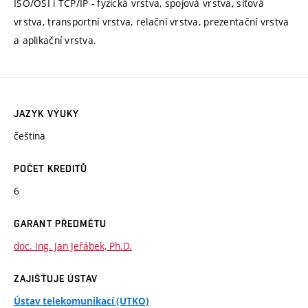
ISO/OSI i TCP/IP - fyzická vrstva, spojová vrstva, síťová
vrstva, transportní vrstva, relační vrstva, prezentační vrstva
a aplikační vrstva.
JAZYK VÝUKY
čeština
POČET KREDITŮ
6
GARANT PŘEDMĚTU
doc. Ing. Jan Jeřábek, Ph.D.
ZAJIŠŤUJE ÚSTAV
Ústav telekomunikací (UTKO)