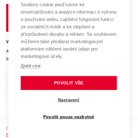
Profil univerzity
Spolupráce se školami
Soubory cookie používáme ke
Vysoké
Výzkumné infrastruktury
shromažďování a analýze informací o výkonu
Udržitelná univerzita
učení
Služby univerzity
Transfer znalostí
a používání webu, zajištění fungování funkcí
technické
Podnikavá univerzita / ContriBUTe
Mezinárodní dohody
ze sociálních médií a ke zlepšení a
Open Science
v
Bezpečná univerzita
přizpůsobení obsahu a reklam. Se souhlasem
Univerzitní sítě
Brně
Projekty
můžeme také předávat marketingovým
VYSOKÉ UČENÍ TECHNICKÉ V BRNĚ
Vyznamenání
platformám některé osobní údaje pro
Projekty ze strukturálních fondů
Antonínská 548/1
www.vut.cz
marketingové účely.
Organizační struktura
602 00 Brno
vut@vutbr.cz
Specifický výzkum
Zjistit více
Úřední deska
Ochrana osobních údajů
POVOLIT VŠE
(externí
Pracovní příležitosti
Nastavení
odkaz)
Podpora a rozvoj zaměstnanců a studujících
Povolit pouze nezbytné
Rovné příležitosti
Copyright © 2026 VUT
Sociální bezpečí
Prohlášení o přístupnosti