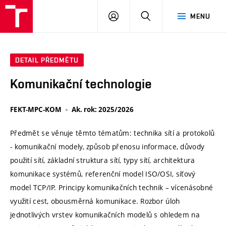
VUT
PŘIHLÁSIT
HLEDAT
MENU
SE
DETAIL PŘEDMĚTU
Komunikační technologie
FEKT-MPC-KOM
Ak. rok: 2025/2026
Předmět se věnuje těmto tématům: technika sítí a protokolů
- komunikační modely, způsob přenosu informace, důvody
použití sítí, základní struktura sítí, typy sítí, architektura
komunikace systémů, referenční model ISO/OSI, síťový
model TCP/IP. Principy komunikačních technik – vícenásobné
využití cest, obousměrná komunikace. Rozbor úloh
jednotlivých vrstev komunikačních modelů s ohledem na