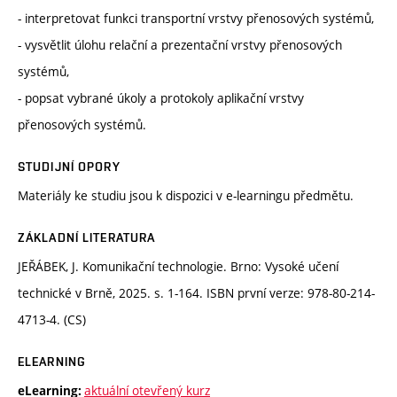
- interpretovat funkci transportní vrstvy přenosových systémů,
- vysvětlit úlohu relační a prezentační vrstvy přenosových
systémů,
- popsat vybrané úkoly a protokoly aplikační vrstvy
přenosových systémů.
STUDIJNÍ OPORY
Materiály ke studiu jsou k dispozici v e-learningu předmětu.
ZÁKLADNÍ LITERATURA
JEŘÁBEK, J. Komunikační technologie. Brno: Vysoké učení
technické v Brně, 2025. s. 1-164. ISBN první verze: 978-80-214-
4713-4. (CS)
ELEARNING
aktuální otevřený kurz
eLearning: