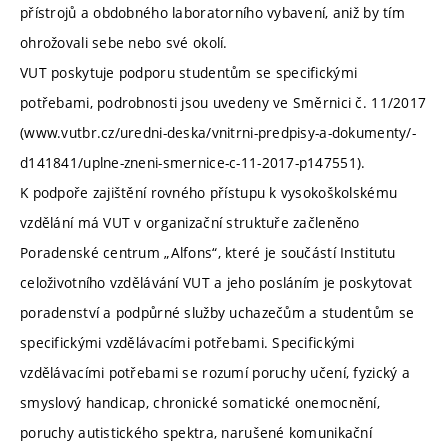
přístrojů a obdobného laboratorního vybavení, aniž by tím
ohrožovali sebe nebo své okolí.
VUT poskytuje podporu studentům se specifickými
potřebami, podrobnosti jsou uvedeny ve Směrnici č. 11/2017
(www.vutbr.cz/uredni-deska/vnitrni-predpisy-a-dokumenty/-
d141841/uplne-zneni-smernice-c-11-2017-p147551).
K podpoře zajištění rovného přístupu k vysokoškolskému
vzdělání má VUT v organizační struktuře začleněno
Poradenské centrum „Alfons“, které je součástí Institutu
celoživotního vzdělávání VUT a jeho posláním je poskytovat
poradenství a podpůrné služby uchazečům a studentům se
specifickými vzdělávacími potřebami. Specifickými
vzdělávacími potřebami se rozumí poruchy učení, fyzický a
smyslový handicap, chronické somatické onemocnění,
poruchy autistického spektra, narušené komunikační