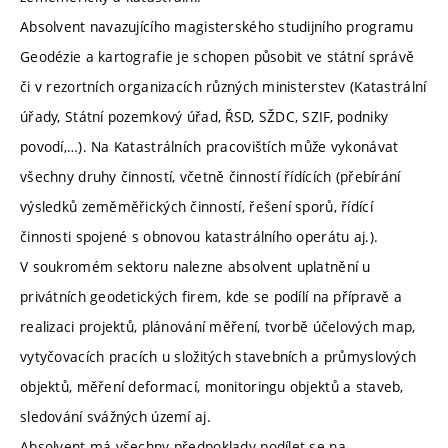
Absolvent navazujícího magisterského studijního programu
Geodézie a kartografie je schopen působit ve státní správě
či v rezortních organizacích různých ministerstev (Katastrální
úřady, Státní pozemkový úřad, ŘSD, SŽDC, SZIF, podniky
povodí,…). Na Katastrálních pracovištích může vykonávat
všechny druhy činností, včetně činností řídících (přebírání
výsledků zeměměřických činností, řešení sporů, řídící
činnosti spojené s obnovou katastrálního operátu aj.).
V soukromém sektoru nalezne absolvent uplatnění u
privátních geodetických firem, kde se podílí na přípravě a
realizaci projektů, plánování měření, tvorbě účelových map,
vytyčovacích pracích u složitých stavebních a průmyslových
objektů, měření deformací, monitoringu objektů a staveb,
sledování svážných území aj.
Absolvent má všechny předpoklady podílet se na