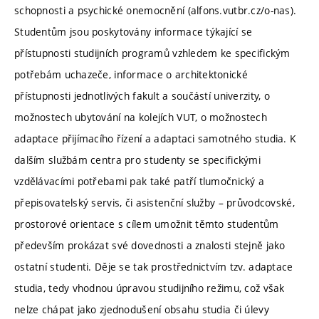
schopnosti a psychické onemocnění (alfons.vutbr.cz/o-nas).
Studentům jsou poskytovány informace týkající se
přístupnosti studijních programů vzhledem ke specifickým
potřebám uchazeče, informace o architektonické
přístupnosti jednotlivých fakult a součástí univerzity, o
možnostech ubytování na kolejích VUT, o možnostech
adaptace přijímacího řízení a adaptaci samotného studia. K
dalším službám centra pro studenty se specifickými
vzdělávacími potřebami pak také patří tlumočnický a
přepisovatelský servis, či asistenční služby – průvodcovské,
prostorové orientace s cílem umožnit těmto studentům
především prokázat své dovednosti a znalosti stejně jako
ostatní studenti. Děje se tak prostřednictvím tzv. adaptace
studia, tedy vhodnou úpravou studijního režimu, což však
nelze chápat jako zjednodušení obsahu studia či úlevy