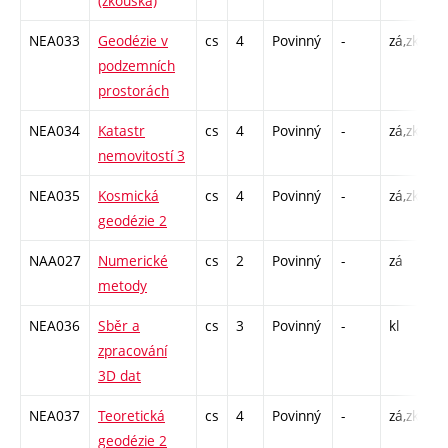
(zkouška)
NEA033
Geodézie v
cs
4
Povinný
-
zá,zk
P 
podzemních
C
prostorách
NEA034
Katastr
cs
4
Povinný
-
zá,zk
P 
nemovitostí 3
C
NEA035
Kosmická
cs
4
Povinný
-
zá,zk
P 
geodézie 2
C
NAA027
Numerické
cs
2
Povinný
-
zá
C
metody
NEA036
Sběr a
cs
3
Povinný
-
kl
C
zpracování
3D dat
NEA037
Teoretická
cs
4
Povinný
-
zá,zk
P 
geodézie 2
C