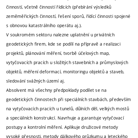
činností, včetně činností řídících (přebírání výsledků
zeměměřických činností, řešení sporů, řídící činnosti spojené
s obnovou katastrálního operátu aj.).
V soukromém sektoru nalezne uplatnění u privátních
geodetických firem, kde se podílí na přípravě a realizaci
projektů, plánování měření, tvorbě účelových map,
vytyčovacích pracích u složitých stavebních a průmyslových
objektů, měření deformací, monitoringu objektů a staveb,
sledování svážných území aj.
Absolvent má všechny předpoklady podílet se na
geodetických činnostech při speciálních stavbách, především
na vytyčovacích pracích u tunelů, důlních děl, velkých mostů
a speciálních konstrukcí. Navrhuje a garantuje vytyčovací
postupy a kontrolní měření. Aplikuje družicové metody
vysoké přesnosti, metody dálkového průzkumu a leteckého