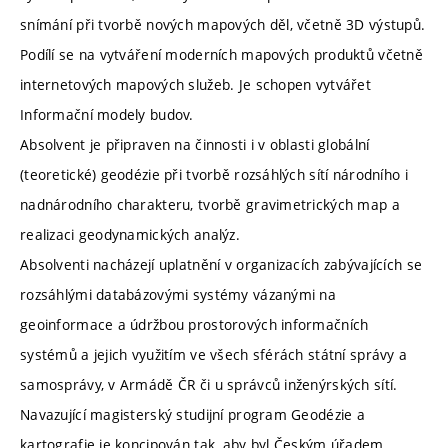
snímání při tvorbě nových mapových děl, včetně 3D výstupů.
Podílí se na vytváření moderních mapových produktů včetně
internetových mapových služeb. Je schopen vytvářet
Informační modely budov.
Absolvent je připraven na činnosti i v oblasti globální
(teoretické) geodézie při tvorbě rozsáhlých sítí národního i
nadnárodního charakteru, tvorbě gravimetrických map a
realizaci geodynamických analýz.
Absolventi nacházejí uplatnění v organizacích zabývajících se
rozsáhlými databázovými systémy vázanými na
geoinformace a údržbou prostorových informačních
systémů a jejich využitím ve všech sférách státní správy a
samosprávy, v Armádě ČR či u správců inženýrských sítí.
Navazující magisterský studijní program Geodézie a
kartografie je koncipován tak, aby byl Českým úřadem