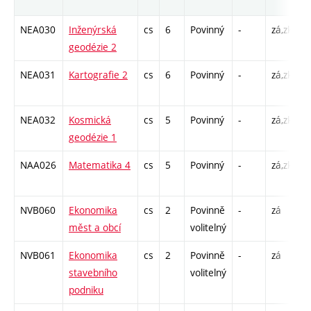
r
NEA030
Inženýrská
cs
6
Povinný
-
zá,zk
P
geodézie 2
C
NEA031
Kartografie 2
cs
6
Povinný
-
zá,zk
P
C
NEA032
Kosmická
cs
5
Povinný
-
zá,zk
P
geodézie 1
C
NAA026
Matematika 4
cs
5
Povinný
-
zá,zk
P
C
NVB060
Ekonomika
cs
2
Povinně
-
zá
C
měst a obcí
volitelný
NVB061
Ekonomika
cs
2
Povinně
-
zá
C
stavebního
volitelný
podniku