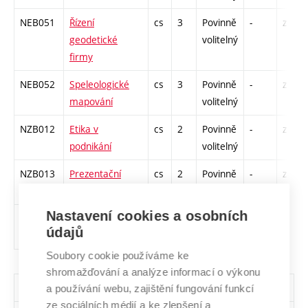
NEB051
Řízení
cs
3
Povinně
-
zá
geodetické
volitelný
firmy
NEB052
Speleologické
cs
3
Povinně
-
zá
mapování
volitelný
NZB012
Etika v
cs
2
Povinně
-
zá
podnikání
volitelný
NZB013
Prezentační
cs
2
Povinně
-
zá
dovednosti
volitelný
Nastavení cookies a osobních
NZB014
Psychologie ve
cs,
2
Povinně
-
zá
údajů
firemní praxi
en
volitelný
Soubory cookie používáme ke
shromažďování a analýze informací o výkonu
Všechny skupiny volitelných předmětů
a používání webu, zajištění fungování funkcí
ze sociálních médií a ke zlepšení a