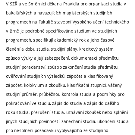
V SZŘ a ve Směrnici děkana Pravidla pro organizaci studia v
bakalářských a navazujících magisterských studijních
programech na Fakultě stavební Vysokého učení technického
v Brně je podrobně specifikováno studium ve studijních
programech, specifikují akademický rok a jeho časové
členění a dobu studia, studijní plány, kreditový systém,
způsob výuky a její zabezpečení, dokumentaci předmětu,
studijní poradenství, způsob zakončení studia předmětu,
ověřování studijních výsledků, zápočet a klasifikovaný
zápočet, kolokvium a zkoušku, klasifikační stupnici, vážený
studijní průměr, průběžnou kontrola studia a podmínky pro
pokračování ve studiu, zápis do studia a zápis do dalšího
roku studia, přerušení studia, uznávání zkoušek nebo splnění
jiných studijních povinností, zanechání studia, ukončení studia
pro nesplnění požadavku vyplývajícího ze studijního