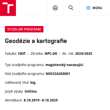
VUT
PŘIHLÁSIT
HLEDAT
MENU
SE
STUDIJNÍ PROGRAM
Geodézie a kartografie
Fakulta:
Zkratka:
Ak. rok:
FAST
NPC-GK
2024/2025
Typ studijního programu:
magisterský navazující
Kód studijního programu:
N0532A260001
Udělovaný titul:
Ing.
Jazyk výuky:
čeština
Akreditace:
8.10.2019 - 8.10.2029