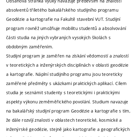
Obsahová stránka výuky navazuje především na znalosti
absolventů tříletého bakalářského studijního programu
Geodézie a kartografie na Fakultě stavební VUT. Studijní
program rovněž umožňuje mobilitu studentů a absolvování
části studia na jiných vybraných vysokých školách s
obdobným zaměřením.
Studijní program je zaměřen na získání vědomostí a znalostí
v teoretických a inženýrských disciplínách v oblasti geodézie
a kartografie. Náplní studijního programu jsou teoreticky
zaměřené předměty s ukázkami praktických aplikací. Cílem
studia je seznámit studenty s teoretickými i praktickými
aspekty výkonu zeměměřického povolání. Studium navazuje
na bakalářský studijní program Geodézie a kartografie s tím,
že dále rozvíjí znalosti v oblastech teoretické, kosmické a
inženýrské geodézie, stejně jako kartografie a geografických