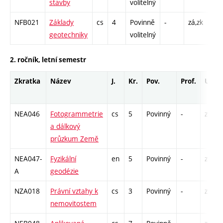
stavby
volitelný
C1 
NFB021
Základy
cs
4
Povinně
-
zá,zk
P - 
geotechniky
volitelný
C1 
2. ročník, letní semestr
Zkratka
Název
J.
Kr.
Pov.
Prof.
Uk.
NEA046
Fotogrammetrie
cs
5
Povinný
-
zá,zk
a dálkový
průzkum Země
NEA047-
Fyzikální
en
5
Povinný
-
zá,zk
A
geodézie
NZA018
Právní vztahy k
cs
3
Povinný
-
zá
nemovitostem