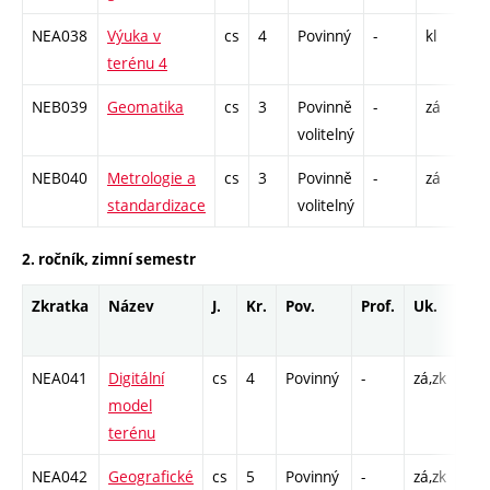
NEA038
Výuka v
cs
4
Povinný
-
kl
VT
terénu 4
1
NEB039
Geomatika
cs
3
Povinně
-
zá
P 
volitelný
C
NEB040
Metrologie a
cs
3
Povinně
-
zá
P 
standardizace
volitelný
C
2. ročník, zimní semestr
Zkratka
Název
J.
Kr.
Pov.
Prof.
Uk.
Ho
roz
NEA041
Digitální
cs
4
Povinný
-
zá,zk
P - 
model
C1 
terénu
NEA042
Geografické
cs
5
Povinný
-
zá,zk
P - 