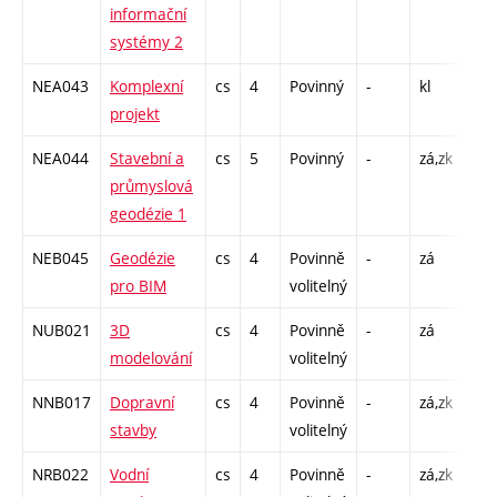
informační
C1 
systémy 2
NEA043
Komplexní
cs
4
Povinný
-
kl
PR 
projekt
NEA044
Stavební a
cs
5
Povinný
-
zá,zk
P - 
průmyslová
C1 
geodézie 1
NEB045
Geodézie
cs
4
Povinně
-
zá
P - 
pro BIM
volitelný
C1 
NUB021
3D
cs
4
Povinně
-
zá
P - 
modelování
volitelný
C1 
NNB017
Dopravní
cs
4
Povinně
-
zá,zk
P - 
stavby
volitelný
C1 
NRB022
Vodní
cs
4
Povinně
-
zá,zk
P - 