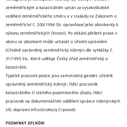
zeměměřickým a katastrálním uznán za vysokoškolské
vzdělání zeměměřického směru a v souladu se Zákonem o
zeměměřictví č. 200/1994 Sb. opravňoval jeho absolventy k
výkonu zeměměřických činností. Po získání pětileté praxe v
oboru se absolvent může ucházet o Úřední oprávnění
(Úředně oprávněný zeměměřický inženýr) dle vyhlášky č.
31/1995 Sb., které uděluje Český úřad zeměměřický a
katastrální.
Typické pracovní pozice jsou samostatný geodet, úředně
oprávněný zeměměřický inženýr, řídící pracovník
katastrálního či státního pozemkového úřadu, řídící
pracovník na dokumentačním oddělení správce inženýrských
sítí, dopravní infrastruktury či povodí.
PODMÍNKY SPLNĚNÍ