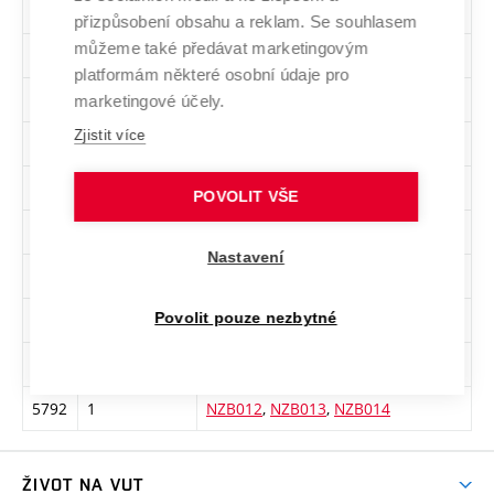
Sk.
Počet předm.
Předměty
přizpůsobení obsahu a reklam. Se souhlasem
můžeme také předávat marketingovým
5779
1
NVB060
,
NVB061
,
NVB062
platformám některé osobní údaje pro
5780
1
NUB019
,
NUB020
marketingové účely.
Zjistit více
5782
1
NEB039
,
NEB040
5784
1
NEB045
,
NUB021
POVOLIT VŠE
5785
2
NNB017
,
NRB022
,
NFB021
Nastavení
5788
1
NEB048
,
NEB049
5790
1
NVB063
,
NVB064
,
NVB065
Povolit pouze nezbytné
5791
2
NSB021
,
NEB050
,
NEB051
,
NEB052
5792
1
NZB012
,
NZB013
,
NZB014
ŽIVOT NA VUT