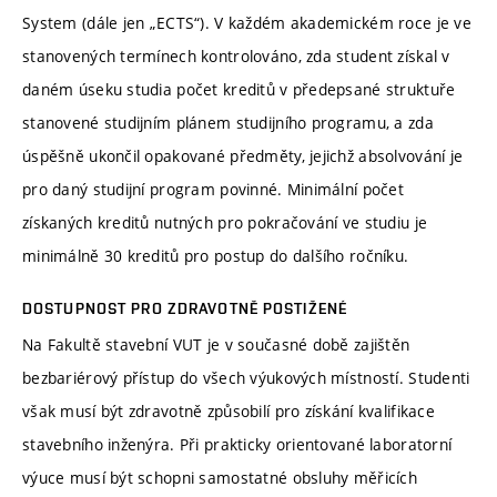
System (dále jen „ECTS“). V každém akademickém roce je ve
stanovených termínech kontrolováno, zda student získal v
daném úseku studia počet kreditů v předepsané struktuře
stanovené studijním plánem studijního programu, a zda
úspěšně ukončil opakované předměty, jejichž absolvování je
pro daný studijní program povinné. Minimální počet
získaných kreditů nutných pro pokračování ve studiu je
minimálně 30 kreditů pro postup do dalšího ročníku.
DOSTUPNOST PRO ZDRAVOTNĚ POSTIŽENÉ
Na Fakultě stavební VUT je v současné době zajištěn
bezbariérový přístup do všech výukových místností. Studenti
však musí být zdravotně způsobilí pro získání kvalifikace
stavebního inženýra. Při prakticky orientované laboratorní
výuce musí být schopni samostatné obsluhy měřicích