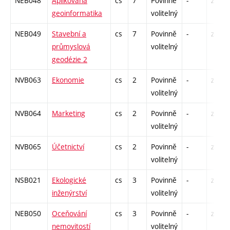
NEB048
Aplikovaná
cs
7
Povinně
-
zá,zk
geoinformatika
volitelný
NEB049
Stavební a
cs
7
Povinně
-
zá,zk
průmyslová
volitelný
geodézie 2
NVB063
Ekonomie
cs
2
Povinně
-
zá
volitelný
NVB064
Marketing
cs
2
Povinně
-
zá
volitelný
NVB065
Účetnictví
cs
2
Povinně
-
zá
volitelný
NSB021
Ekologické
cs
3
Povinně
-
zá
inženýrství
volitelný
NEB050
Oceňování
cs
3
Povinně
-
zá
nemovitostí
volitelný