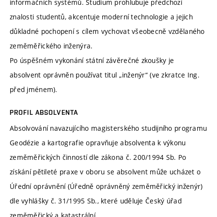
informačních systémů. Studium prohlubuje předchozí
znalosti studentů, akcentuje moderní technologie a jejich
důkladné pochopení s cílem vychovat všeobecně vzdělaného
zeměměřického inženýra.
Po úspěšném vykonání státní závěrečné zkoušky je
absolvent oprávněn používat titul „inženýr“ (ve zkratce Ing.
před jménem).
PROFIL ABSOLVENTA
Absolvování navazujícího magisterského studijního programu
Geodézie a kartografie opravňuje absolventa k výkonu
zeměměřických činností dle zákona č. 200/1994 Sb. Po
získání pětileté praxe v oboru se absolvent může ucházet o
Úřední oprávnění (Úředně oprávněný zeměměřický inženýr)
dle vyhlášky č. 31/1995 Sb., které uděluje Český úřad
zeměměřický a katastrální.