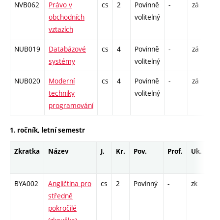
NVB062
Právo v
cs
2
Povinně
-
zá
C
obchodních
volitelný
vztazích
NUB019
Databázové
cs
4
Povinně
-
zá
P
systémy
volitelný
C
NUB020
Moderní
cs
4
Povinně
-
zá
P
techniky
volitelný
C
programování
1. ročník, letní semestr
Zkratka
Název
J.
Kr.
Pov.
Prof.
Uk.
H
r
BYA002
Angličtina pro
cs
2
Povinný
-
zk
K 
středně
pokročilé