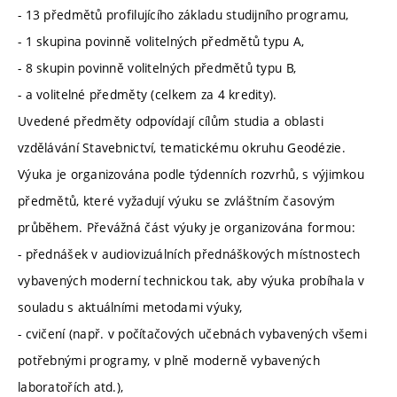
- 13 předmětů profilujícího základu studijního programu,
- 1 skupina povinně volitelných předmětů typu A,
- 8 skupin povinně volitelných předmětů typu B,
- a volitelné předměty (celkem za 4 kredity).
Uvedené předměty odpovídají cílům studia a oblasti
vzdělávání Stavebnictví, tematickému okruhu Geodézie.
Výuka je organizována podle týdenních rozvrhů, s výjimkou
předmětů, které vyžadují výuku se zvláštním časovým
průběhem. Převážná část výuky je organizována formou:
- přednášek v audiovizuálních přednáškových místnostech
vybavených moderní technickou tak, aby výuka probíhala v
souladu s aktuálními metodami výuky,
- cvičení (např. v počítačových učebnách vybavených všemi
potřebnými programy, v plně moderně vybavených
laboratořích atd.),