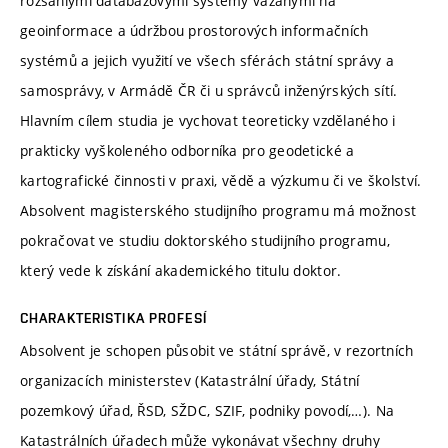
rozsáhlými databázovými systémy vázanými na
geoinformace a údržbou prostorových informačních
systémů a jejich využití ve všech sférách státní správy a
samosprávy, v Armádě ČR či u správců inženýrských sítí.
Hlavním cílem studia je vychovat teoreticky vzdělaného i
prakticky vyškoleného odborníka pro geodetické a
kartografické činnosti v praxi, vědě a výzkumu či ve školství.
Absolvent magisterského studijního programu má možnost
pokračovat ve studiu doktorského studijního programu,
který vede k získání akademického titulu doktor.
CHARAKTERISTIKA PROFESÍ
Absolvent je schopen působit ve státní správě, v rezortních
organizacích ministerstev (Katastrální úřady, Státní
pozemkový úřad, ŘSD, SŽDC, SZIF, podniky povodí,…). Na
Katastrálních úřadech může vykonávat všechny druhy