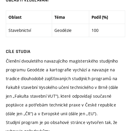
OBLASTI VZDĚLÁVÁNÍ
Oblast
Téma
Podíl [%]
Stavebnictví
Geodézie
100
CÍLE STUDIA
Členění dvouletého navazujícího magisterského studijního
programu Geodézie a kartografie vychází a navazuje na
tradice dlouhodobě zajišťovaných studijních programů na
Fakultě stavební Vysokého učení technického v Brně (dále
jen „Fakulta stavební VUT“), které odpovídají současné
poptávce a potřebám technické praxe v České republice
(dále jen „ČR“) a v Evropské unii (dále jen „EU“).
Studijní program je po obsahové stránce vytvořen tak, že