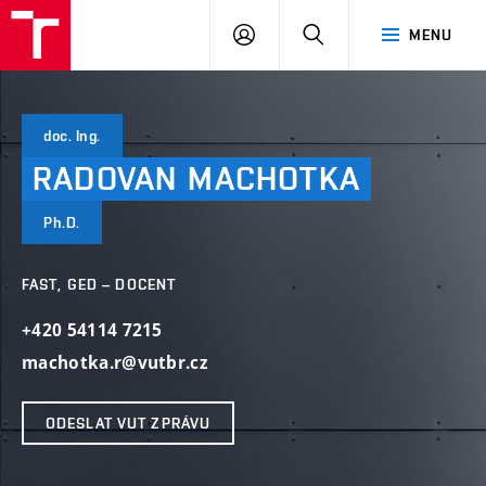
VUT
PŘIHLÁSIT
HLEDAT
MENU
SE
doc. Ing.
RADOVAN
MACHOTKA
Ph.D.
FAST, GED – DOCENT
+420 54114 7215
machotka.r@vutbr.cz
ODESLAT VUT ZPRÁVU