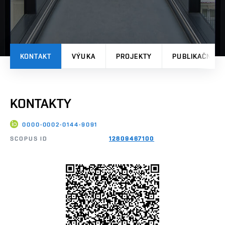
KONTAKT
VÝUKA
PROJEKTY
PUBLIKAČNÍ V
KONTAKTY
0000-0002-0144-9091
SCOPUS ID
12809467100