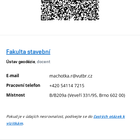
Fakulta stavební
Ústav geodézie
, docent
E-mail
machotka.r@vutbr.cz
Pracovní telefon
+420 54114 7215
Místnost
B/B209a (Veveří 331/95, Brno 602 00)
Pokud je v údajích nesrovnalost, podívejte se do
častých otázek k
.
vizitkám