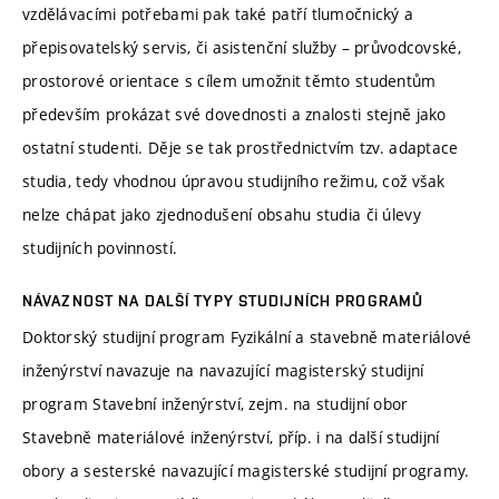
vzdělávacími potřebami pak také patří tlumočnický a
přepisovatelský servis, či asistenční služby – průvodcovské,
prostorové orientace s cílem umožnit těmto studentům
především prokázat své dovednosti a znalosti stejně jako
ostatní studenti. Děje se tak prostřednictvím tzv. adaptace
studia, tedy vhodnou úpravou studijního režimu, což však
nelze chápat jako zjednodušení obsahu studia či úlevy
studijních povinností.
NÁVAZNOST NA DALŠÍ TYPY STUDIJNÍCH PROGRAMŮ
Doktorský studijní program Fyzikální a stavebně materiálové
inženýrství navazuje na navazující magisterský studijní
program Stavební inženýrství, zejm. na studijní obor
Stavebně materiálové inženýrství, příp. i na další studijní
obory a sesterské navazující magisterské studijní programy.