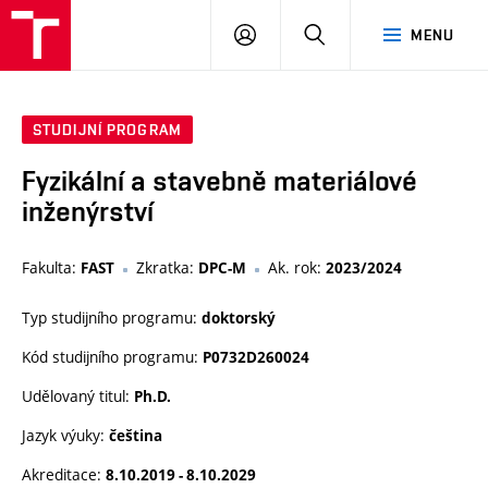
VUT
PŘIHLÁSIT
HLEDAT
MENU
SE
STUDIJNÍ PROGRAM
Fyzikální a stavebně materiálové
inženýrství
Fakulta:
Zkratka:
Ak. rok:
FAST
DPC-M
2023/2024
Typ studijního programu:
doktorský
Kód studijního programu:
P0732D260024
Udělovaný titul:
Ph.D.
Jazyk výuky:
čeština
Akreditace:
8.10.2019 - 8.10.2029