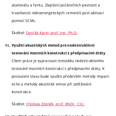
aluminátu a feritu. Zlepšení počátečních pevnosti a
trvanlivosti nízkoenergetických cementů post-aktivací
pomocí SCMs.
Školitel:
Dvořák Karel, prof. Ing., Ph.D.
Využití akustických metod pro nedestruktivní
testování mostních konstrukcí s předpínacími dráty
Cílem práce je vypracovat metodiku nedestruktivního
testování mostních konstrukcí s předpínacími dráty. K
posouzení stavu bude využito především metody Impact-
echo a metody akustické emise při zatěžování
konstrukce.
Školitel:
Chobola Zdeněk, prof. RNDr., CSc.