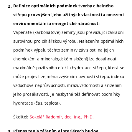
Definice optimálních podmínek tvorby cihelného
střepu pro zvýšení jeho užitných vlastností a omezení
environmentální a energetické náročnosti
Vápenaté (karbonátové) zeminy jsou převažující základní
surovinou pro cihlářskou výrobu. Nalezením optimálních
podmínek výpalu těchto zemin (v závislosti na jejich
chemickém a mineralogickém složení) lze dosáhnout
maximálně pozitivního efektu hydratace střepu, která se
může projevit zejména zvýšením pevnosti střepu, indexu
vzduchové neprůzvučnosti, mrazuvzdornosti a snížením
jeho prosákavosti. Je nezbytné též definovat podmínky
hydratace (čas, teplota).
Školitel:
Sokolář Radomír, doc. Ing., Ph.D.
Přenos tepla zářením v interiérech budov