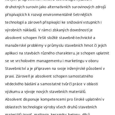
druhotných surovin jako alternativních surovinových zdrojů
přispívajících k rozvoji environmentálně šetrnějších
technologií a zároveň přispívající ke snižování vstupních i
výrobních nákladů. V rámci získaných dovedností je
absolvent schopen řešit složité stavebně-technické a
manažerské problémy v průmyslu stavebních hmot či jejich
aplikaci na stavbách různého charakteru, je schopen uplatnit
se ve vrcholovém managementu i marketingu v oboru
Stavebnictví a je připraven na svoje inženýrské působení v
praxi. Zároveň je absolvent schopen samostatného
vědeckého bádání a samostatné tvůrčí práce v oblasti
výzkumu a vývoje nových stavebních materiálů.
Absolvent disponuje kompetencemi pro široké uplatnění v
oblastech technologie výroby všech druhů stavebních
materiálů (např. maltovin, keramiky, betonu, dílců,