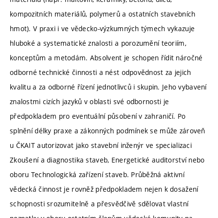
kompozitních materiálů, polymerů a ostatních stavebních
hmot). V praxi i ve vědecko-výzkumných týmech vykazuje
hluboké a systematické znalosti a porozumění teoriím,
konceptům a metodám. Absolvent je schopen řídit náročné
odborné technické činnosti a nést odpovědnost za jejich
kvalitu a za odborné řízení jednotlivců i skupin. Jeho vybavení
znalostmi cizích jazyků v oblasti své odbornosti je
předpokladem pro eventuální působení v zahraničí. Po
splnění délky praxe a zákonných podmínek se může zároveň
u ČKAIT autorizovat jako stavební inženýr ve specializaci
Zkoušení a diagnostika staveb, Energetické auditorství nebo
oboru Technologická zařízení staveb. Průběžná aktivní
vědecká činnost je rovněž předpokladem nejen k dosažení
schopnosti srozumitelně a přesvědčivě sdělovat vlastní