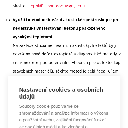
Školitel:
Topolář Libor, doc. Mgr., Ph.D.
Využití metod nelineární akustické spektroskopie pro
nedestruktivní testování betonu poškozeného
vysokými teplotami
Na základě studia nelineárních akustických efektů byly
navrženy nové defektoskopické a diagnostické metody, z
nichž některé jsou potenciálně vhodné i pro defektoskopii
stavebních materiálů. Těchto metod je celá řada. Cílem
práce bude výběr vhodných metod nelineární akustické
spektroskopie, sestavení měřící aparatury a
Nastavení cookies a osobních
údajů
experimentální ověření jejich použitelnosti pro
nedestruktivní testování betonu poškozeného vysokými
Soubory cookie používáme ke
shromažďování a analýze informací o výkonu
teplotami.
a používání webu, zajištění fungování funkcí
ze sociálních médií a ke zlepšení a
Školitel:
Matysík Michal, Ing., Ph.D.