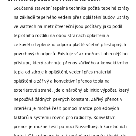
Současná stavební tepelná technika počítá tepelné ztráty
na základě tepelného vedení přes opláštění budov. Ztráty
ve wattech na metr čtvereční jsou počítány jako podíl
teplotního rozdílu na obou stranách opláštění a
celkového tepleného odporu pláště včetně přestupných
povrchových odporů. Existuje však možnost obecnějšího
přístupu, který zahrnuje přenos zářivého a konvektivního
tepla od zdroje k opláštění, vedení přes materiál
opláštění a zářivý a konvektivní přenos tepla na
exteriérové straně. Jde o náročný ab initio výpočet, který
nepoužívá žádných pevných konstant. Zářivý přenos v
interiéru je možné řešit pomocí matice pohledových
faktorů a systému rovnic pro radiozity. Konvektivní
přenos je možné řešit pomocí Nusseltových korelačních
funkcí. Oba přenosy je pak možné vzájemně skloubit do