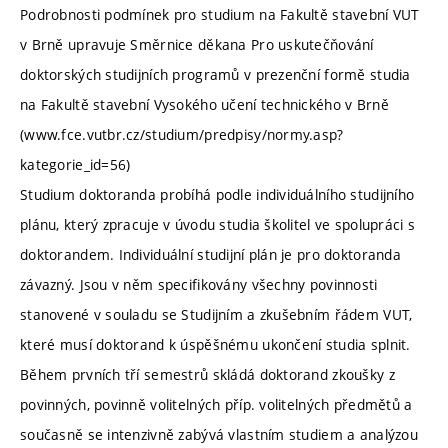
Podrobnosti podmínek pro studium na Fakultě stavební VUT
v Brně upravuje Směrnice děkana Pro uskutečňování
doktorských studijních programů v prezenční formě studia
na Fakultě stavební Vysokého učení technického v Brně
(www.fce.vutbr.cz/studium/predpisy/normy.asp?
kategorie_id=56)
Studium doktoranda probíhá podle individuálního studijního
plánu, který zpracuje v úvodu studia školitel ve spolupráci s
doktorandem. Individuální studijní plán je pro doktoranda
závazný. Jsou v něm specifikovány všechny povinnosti
stanovené v souladu se Studijním a zkušebním řádem VUT,
které musí doktorand k úspěšnému ukončení studia splnit.
Během prvních tří semestrů skládá doktorand zkoušky z
povinných, povinně volitelných příp. volitelných předmětů a
současně se intenzivně zabývá vlastním studiem a analýzou