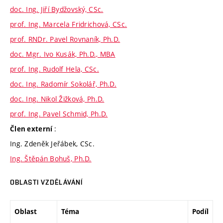
doc. Ing. Jiří Bydžovský, CSc.
prof. Ing. Marcela Fridrichová, CSc.
prof. RNDr. Pavel Rovnaník, Ph.D.
doc. Mgr. Ivo Kusák, Ph.D., MBA
prof. Ing. Rudolf Hela, CSc.
doc. Ing. Radomír Sokolář, Ph.D.
doc. Ing. Nikol Žižková, Ph.D.
prof. Ing. Pavel Schmid, Ph.D.
:
Člen externí
Ing. Zdeněk Jeřábek, CSc.
Ing. Štěpán Bohuš, Ph.D.
OBLASTI VZDĚLÁVÁNÍ
Oblast
Téma
Podíl