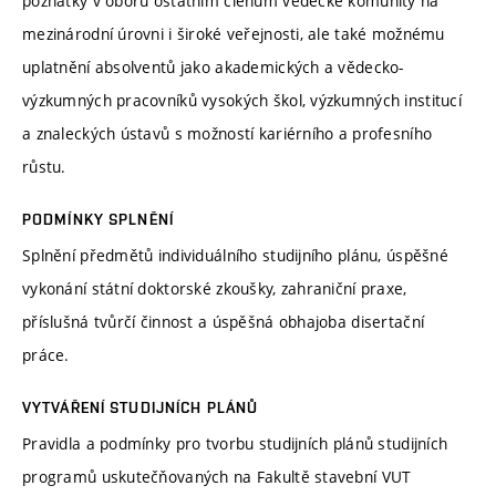
poznatky v oboru ostatním členům vědecké komunity na
mezinárodní úrovni i široké veřejnosti, ale také možnému
uplatnění absolventů jako akademických a vědecko-
výzkumných pracovníků vysokých škol, výzkumných institucí
a znaleckých ústavů s možností kariérního a profesního
růstu.
PODMÍNKY SPLNĚNÍ
Splnění předmětů individuálního studijního plánu, úspěšné
vykonání státní doktorské zkoušky, zahraniční praxe,
příslušná tvůrčí činnost a úspěšná obhajoba disertační
práce.
VYTVÁŘENÍ STUDIJNÍCH PLÁNŮ
Pravidla a podmínky pro tvorbu studijních plánů studijních
programů uskutečňovaných na Fakultě stavební VUT