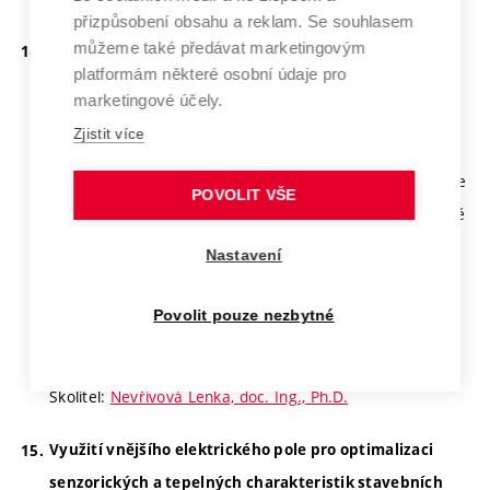
přizpůsobení obsahu a reklam. Se souhlasem
můžeme také předávat marketingovým
Využití metody sol-gel při přípravě keramických
platformám některé osobní údaje pro
tepelně izolačních materiálů.
marketingové účely.
Pod pojmem „sol-gel“ rozumíme skupinu postupů
Zjistit více
přípravy oxidických a příbuzných materiálů, jejichž
společnými znaky jsou homogenizace výchozích složek ve
POVOLIT VŠE
formě koloidního roztoku, jejich převod na sol a následně
na gel při zachování jejich homogenity. Cílem práce je
Nastavení
studium metody sol-gel s důrazem na její využití v
keramickém průmyslu. Testování potenciálu metody při
Povolit pouze nezbytné
výrobě tepelně izolačních keramických materiálů.
Školitel:
Nevřivová Lenka, doc. Ing., Ph.D.
Využití vnějšího elektrického pole pro optimalizaci
senzorických a tepelných charakteristik stavebních