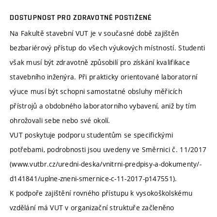
DOSTUPNOST PRO ZDRAVOTNĚ POSTIŽENÉ
Na Fakultě stavební VUT je v současné době zajištěn
bezbariérový přístup do všech výukových místností. Studenti
však musí být zdravotně způsobilí pro získání kvalifikace
stavebního inženýra. Při prakticky orientované laboratorní
výuce musí být schopni samostatné obsluhy měřicích
přístrojů a obdobného laboratorního vybavení, aniž by tím
ohrožovali sebe nebo své okolí.
VUT poskytuje podporu studentům se specifickými
potřebami, podrobnosti jsou uvedeny ve Směrnici č. 11/2017
(www.vutbr.cz/uredni-deska/vnitrni-predpisy-a-dokumenty/-
d141841/uplne-zneni-smernice-c-11-2017-p147551).
K podpoře zajištění rovného přístupu k vysokoškolskému
vzdělání má VUT v organizační struktuře začleněno