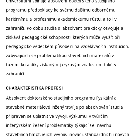
universitami splňuje absolvent doktorského studijního
programu předpoklady ke svému dalšímu odbornému
kariérnímu a profesnímu akademickému růstu, a to i v
zahraničí. Po dobu studia si absolvent prakticky osvojuje a
získává pedagogické schopnosti, kterých může využít při
pedagogicko-vědeckém působení na vzdělávacích institucích,
zabývajících se problematikou stavebních materiálů v
tuzemsku a díky získaným jazykovým znalostem také v
zahraničí.
CHARAKTERISTIKA PROFESÍ
Absolvent doktorského studijního programu Fyzikální a
stavebně materiálové inženýrství je po absolvování studia
připraven se uplatnit ve vývoji, výzkumu, v tvůrčím
inženýrském řešení problematiky týkající se: návrhu
stavebních hmot, jejich vývoje, inovací, standardních i nových