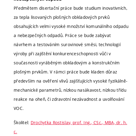
Předmětem disertační práce bude studium inovativních,
za tepla lisovaných plošných obkladových prvků
obsahujících velmi vysoké množství komunálního odpadu
a nebezpečných odpadů. Práce se bude zabývat
návrhem a testováním surovinové směsi, technologií
výroby při zajištění konkurenceschopnosti vůči v
současnosti vyráběným obkladovým a konstrukčním
plošným prvkům. V rámci práce bude kladen důraz
především na ověření vlivů zajišťujících vysoké fyzikálně-
mechanické parametrů, nízkou nasákavost, nízkou třídu
reakce na oheň, či zdravotní nezávadnost a uvolňování
VOC.
Školitel:
Drochytka Rostislav, prof. Ing., CSc., MBA, dr. h.
c.