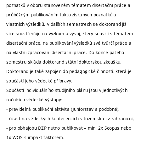
poznatků v oboru stanoveném tématem disertační práce a
průběžným publikováním takto získaných poznatků a
vlastních výsledků. V dalších semestrech se doktorand již
více soustřeďuje na výzkum a vývoj, který souvisí s tématem
disertační práce, na publikování výsledků své tvůrčí práce a
na vlastní zpracování disertační práce. Do konce pátého
semestru skládá doktorand státní doktorskou zkoušku.
Doktorand je také zapojen do pedagogické činnosti, která je
součástí jeho vědecké přípravy.
Součástí individuálního studijního plánu jsou v jednotlivých
ročnících vědecké výstupy:
- pravidelná publikační aktivita (Juniorstav a podobné),
- účast na vědeckých konferencích v tuzemsku i v zahraniční,
- pro obhajobu DZP nutno publikovat – min. 2x Scopus nebo
1x WOS s impakt faktorem.