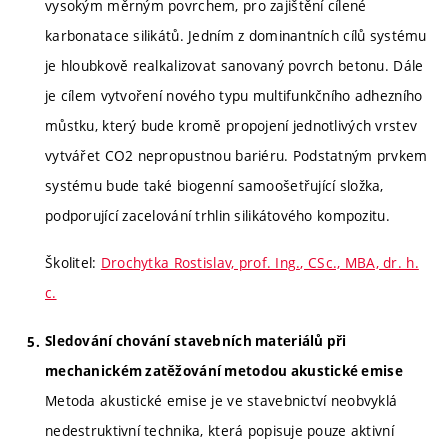
vysokým měrným povrchem, pro zajištění cílené
karbonatace silikátů. Jedním z dominantních cílů systému
je hloubkově realkalizovat sanovaný povrch betonu. Dále
je cílem vytvoření nového typu multifunkčního adhezního
můstku, který bude kromě propojení jednotlivých vrstev
vytvářet CO2 nepropustnou bariéru. Podstatným prvkem
systému bude také biogenní samoošetřující složka,
podporující zacelování trhlin silikátového kompozitu.
Školitel:
Drochytka Rostislav, prof. Ing., CSc., MBA, dr. h.
c.
Sledování chování stavebních materiálů při
mechanickém zatěžování metodou akustické emise
Metoda akustické emise je ve stavebnictví neobvyklá
nedestruktivní technika, která popisuje pouze aktivní