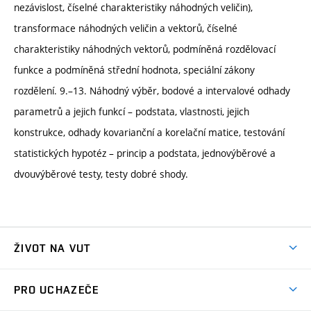
nezávislost, číselné charakteristiky náhodných veličin),
transformace náhodných veličin a vektorů, číselné
charakteristiky náhodných vektorů, podmíněná rozdělovací
funkce a podmíněná střední hodnota, speciální zákony
rozdělení. 9.–13. Náhodný výběr, bodové a intervalové odhady
parametrů a jejich funkcí – podstata, vlastnosti, jejich
konstrukce, odhady kovarianční a korelační matice, testování
statistických hypotéz – princip a podstata, jednovýběrové a
dvouvýběrové testy, testy dobré shody.
ŽIVOT NA VUT
Atmosféra VUT
PRO UCHAZEČE
Prostory školy