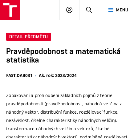
VUT
PŘIHLÁSIT
HLEDAT
MENU
SE
DETAIL PŘEDMĚTU
Pravděpodobnost a matematická
statistika
FAST-DAB031
Ak. rok: 2023/2024
Zopakování a prohloubení základních pojmů z teorie
pravděpodobnosti (pravděpodobnost, náhodná veličina a
náhodný vektor, distribuční funkce, rozdělovací funkce,
nezávislost, číselné charakteristiky náhodných veličin),
transformace náhodných veličin a vektorů, číselné
charakteristiky náhodných vektorů, podmíněná rozdělovací