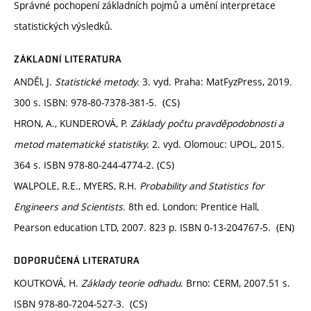
Správné pochopení základních pojmů a umění interpretace
statistických výsledků.
ZÁKLADNÍ LITERATURA
ANDĚl, J.
Statistické metody.
3. vyd. Praha: MatFyzPress, 2019.
300 s. ISBN: 978-80-7378-381-5. (CS)
HRON, A., KUNDEROVÁ, P.
Základy počtu pravděpodobnosti a
metod matematické statistiky.
2. vyd. Olomouc: UPOL, 2015.
364 s. ISBN 978-80-244-4774-2. (CS)
WALPOLE, R.E., MYERS, R.H.
Probability and Statistics for
Engineers and Scientists
. 8th ed. London: Prentice Hall,
Pearson education LTD, 2007. 823 p. ISBN 0-13-204767-5. (EN)
DOPORUČENÁ LITERATURA
KOUTKOVÁ, H.
Základy teorie odhadu
. Brno: CERM, 2007.51 s.
ISBN 978-80-7204-527-3. (CS)