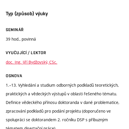
Typ (způsob) výuky
SEMINÁŘ
39 hod., povinná
VYUČUJÍCÍ / LEKTOR
doc. Ing. Jiří Bydžovský, CSc.
OSNOVA
1.–13. Vyhledání a studium odborných podkladů teoretických,
praktických a vědeckých výstupů v oblasti řešeného tématu.
Definice vědeckého přínosu doktoranda v dané problematice,
zpracování podkladů pro podání projektu (doporučeno ve
spolupráci se doktorandem 2. ročníku DSP s příbuzným
tématem disertační práce).