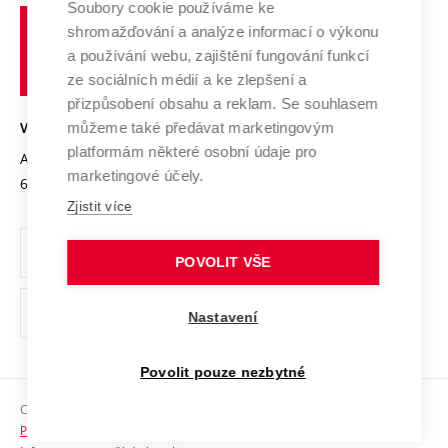
Spolupráce se školami
Soubory cookie používáme ke
Vysoké
Výzkumné infrastruktury
shromažďování a analýze informací o výkonu
Udržitelná univerzita
učení
Služby univerzity
Transfer znalostí
a používání webu, zajištění fungování funkcí
technické
Podnikavá univerzita / ContriBUTe
Mezinárodní dohody
ze sociálních médií a ke zlepšení a
Open Science
v
Bezpečná univerzita
přizpůsobení obsahu a reklam. Se souhlasem
Univerzitní sítě
Brně
Projekty
můžeme také předávat marketingovým
VYSOKÉ UČENÍ TECHNICKÉ V BRNĚ
Vyznamenání
platformám některé osobní údaje pro
Projekty ze strukturálních fondů
Antonínská 548/1
www.vut.cz
marketingové účely.
Organizační struktura
602 00 Brno
vut@vutbr.cz
Specifický výzkum
Zjistit více
Úřední deska
Ochrana osobních údajů
POVOLIT VŠE
(externí
Pracovní příležitosti
Nastavení
odkaz)
Podpora a rozvoj zaměstnanců a studujících
Povolit pouze nezbytné
Rovné příležitosti
Copyright © 2026 VUT
Sociální bezpečí
Prohlášení o přístupnosti
HR Award