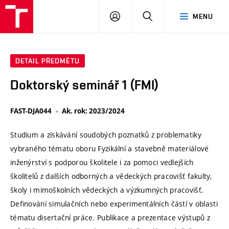
VUT
PŘIHLÁSIT
HLEDAT
MENU
SE
DETAIL PŘEDMĚTU
Doktorský seminář 1 (FMI)
FAST-DJA044
Ak. rok: 2023/2024
Studium a získávání soudobých poznatků z problematiky
vybraného tématu oboru Fyzikální a stavebně materiálové
inženýrství s podporou školitele i za pomoci vedlejších
školitelů z dalších odborných a vědeckých pracovišť fakulty,
školy i mimoškolních vědeckých a výzkumných pracovišť.
Definování simulačních nebo experimentálních částí v oblasti
tématu disertační práce. Publikace a prezentace výstupů z