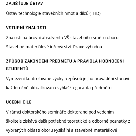
ZAJIŠŤUJE ÚSTAV
Ústav technologie stavebních hmot a dílců (THD)
VSTUPNÍ ZNALOSTI
Znalosti na úrovni absolventa VŠ stavebního směru oboru
Stavebně materiálové inženýrství. Praxe výhodou.
ZPŮSOB ZAKONČENÍ PŘEDMĚTU A PRAVIDLA HODNOCENÍ
STUDENTŮ
Vymezení kontrolované výuky a způsob jejího provádění stanoví
každoročně aktualizovaná vyhláška garanta předmětu.
UČEBNÍ CÍLE
V rámci doktorského semináře doktorand pod vedením
školitele získává další potřebné teoretické a odborné poznatky z
vybraných oblastí oboru Fyzikální a stavebně materiálové