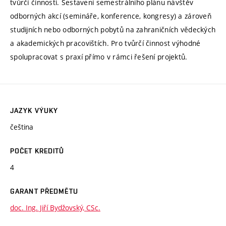
tvůrčí činnosti. Sestavení semestrálního plánu návštěv
odborných akcí (semináře, konference, kongresy) a zároveň
studijních nebo odborných pobytů na zahraničních vědeckých
a akademických pracovištích. Pro tvůrčí činnost výhodné
spolupracovat s praxí přímo v rámci řešení projektů.
JAZYK VÝUKY
čeština
POČET KREDITŮ
4
GARANT PŘEDMĚTU
doc. Ing. Jiří Bydžovský, CSc.