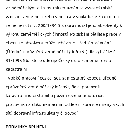
zeměměřickým a katastrálním uznán za vysokoškolské
vzdělání zeměměřického směru a v souladu se Zákonem o
zeměměřictví č. 200/1994 Sb. opravňoval jeho absolventy k
výkonu zeměměřických činností. Po získání pětileté praxe v
oboru se absolvent může ucházet o Úřední oprávnění
(Úředně oprávněný zeměměřický inženýr) dle vyhlášky č.
31/1995 Sb., které uděluje Český úřad zeměměřický a
katastrální.
Typické pracovní pozice jsou samostatný geodet, úředně
oprávněný zeměměřický inženýr, řídící pracovník
katastrálního či státního pozemkového úřadu, řídící
pracovník na dokumentačním oddělení správce inženýrských
sítí, dopravní infrastruktury či povodí.
PODMÍNKY SPLNĚNÍ