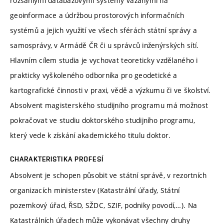
rozsáhlými databázovými systémy vázanými na
geoinformace a údržbou prostorových informačních
systémů a jejich využití ve všech sférách státní správy a
samosprávy, v Armádě ČR či u správců inženýrských sítí.
Hlavním cílem studia je vychovat teoreticky vzdělaného i
prakticky vyškoleného odborníka pro geodetické a
kartografické činnosti v praxi, vědě a výzkumu či ve školství.
Absolvent magisterského studijního programu má možnost
pokračovat ve studiu doktorského studijního programu,
který vede k získání akademického titulu doktor.
CHARAKTERISTIKA PROFESÍ
Absolvent je schopen působit ve státní správě, v rezortních
organizacích ministerstev (Katastrální úřady, Státní
pozemkový úřad, ŘSD, SŽDC, SZIF, podniky povodí,…). Na
Katastrálních úřadech může vykonávat všechny druhy