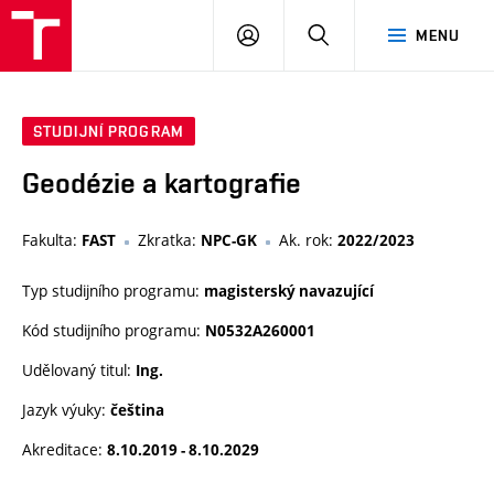
VUT
PŘIHLÁSIT
HLEDAT
MENU
SE
STUDIJNÍ PROGRAM
Geodézie a kartografie
Fakulta:
Zkratka:
Ak. rok:
FAST
NPC-GK
2022/2023
Typ studijního programu:
magisterský navazující
Kód studijního programu:
N0532A260001
Udělovaný titul:
Ing.
Jazyk výuky:
čeština
Akreditace:
8.10.2019 - 8.10.2029