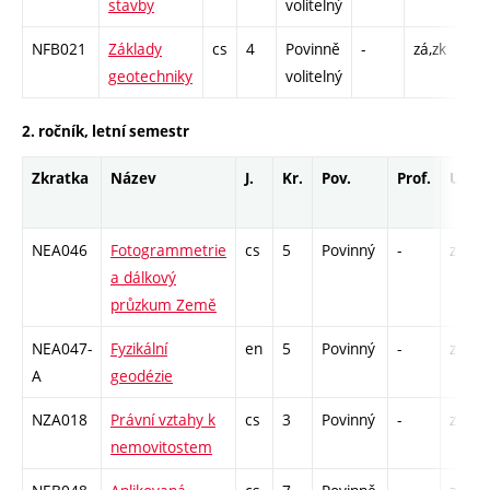
stavby
volitelný
C1 
NFB021
Základy
cs
4
Povinně
-
zá,zk
P - 
geotechniky
volitelný
C1 
2. ročník, letní semestr
Zkratka
Název
J.
Kr.
Pov.
Prof.
Uk.
NEA046
Fotogrammetrie
cs
5
Povinný
-
zá,zk
a dálkový
průzkum Země
NEA047-
Fyzikální
en
5
Povinný
-
zá,zk
A
geodézie
NZA018
Právní vztahy k
cs
3
Povinný
-
zá
nemovitostem