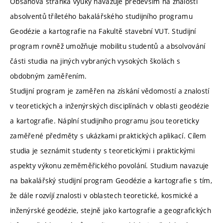
Obsahová stránka výuky navazuje především na znalosti
absolventů tříletého bakalářského studijního programu
Geodézie a kartografie na Fakultě stavební VUT. Studijní
program rovněž umožňuje mobilitu studentů a absolvování
části studia na jiných vybraných vysokých školách s
obdobným zaměřením.
Studijní program je zaměřen na získání vědomostí a znalostí
v teoretických a inženýrských disciplínách v oblasti geodézie
a kartografie. Náplní studijního programu jsou teoreticky
zaměřené předměty s ukázkami praktických aplikací. Cílem
studia je seznámit studenty s teoretickými i praktickými
aspekty výkonu zeměměřického povolání. Studium navazuje
na bakalářský studijní program Geodézie a kartografie s tím,
že dále rozvíjí znalosti v oblastech teoretické, kosmické a
inženýrské geodézie, stejně jako kartografie a geografických