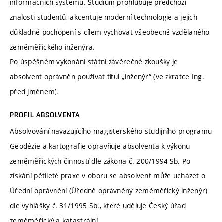
informačních systémů. Studium prohlubuje předchozí
znalosti studentů, akcentuje moderní technologie a jejich
důkladné pochopení s cílem vychovat všeobecně vzdělaného
zeměměřického inženýra.
Po úspěšném vykonání státní závěrečné zkoušky je
absolvent oprávněn používat titul „inženýr“ (ve zkratce Ing.
před jménem).
PROFIL ABSOLVENTA
Absolvování navazujícího magisterského studijního programu
Geodézie a kartografie opravňuje absolventa k výkonu
zeměměřických činností dle zákona č. 200/1994 Sb. Po
získání pětileté praxe v oboru se absolvent může ucházet o
Úřední oprávnění (Úředně oprávněný zeměměřický inženýr)
dle vyhlášky č. 31/1995 Sb., které uděluje Český úřad
zeměměřický a katastrální.