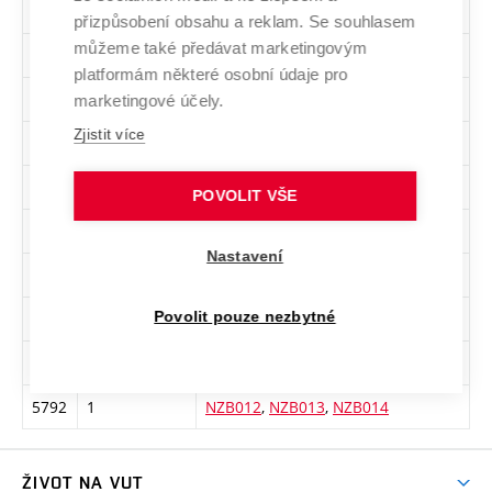
Sk.
Počet předm.
Předměty
přizpůsobení obsahu a reklam. Se souhlasem
můžeme také předávat marketingovým
5779
1
NVB060
,
NVB061
,
NVB062
platformám některé osobní údaje pro
5780
1
NUB019
,
NUB020
marketingové účely.
Zjistit více
5782
1
NEB039
,
NEB040
5784
1
NEB045
,
NUB021
POVOLIT VŠE
5785
2
NNB017
,
NRB022
,
NFB021
Nastavení
5788
1
NEB048
,
NEB049
5790
1
NVB063
,
NVB064
,
NVB065
Povolit pouze nezbytné
5791
2
NSB021
,
NEB050
,
NEB051
,
NEB052
5792
1
NZB012
,
NZB013
,
NZB014
ŽIVOT NA VUT