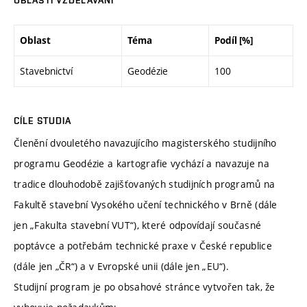
OBLASTI VZDĚLÁVÁNÍ
Oblast
Téma
Podíl [%]
Stavebnictví
Geodézie
100
CÍLE STUDIA
Členění dvouletého navazujícího magisterského studijního
programu Geodézie a kartografie vychází a navazuje na
tradice dlouhodobě zajišťovaných studijních programů na
Fakultě stavební Vysokého učení technického v Brně (dále
jen „Fakulta stavební VUT“), které odpovídají současné
poptávce a potřebám technické praxe v České republice
(dále jen „ČR“) a v Evropské unii (dále jen „EU“).
Studijní program je po obsahové stránce vytvořen tak, že