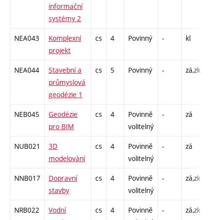
informační
C1 
systémy 2
NEA043
Komplexní
cs
4
Povinný
-
kl
PR 
projekt
NEA044
Stavební a
cs
5
Povinný
-
zá,zk
P - 
průmyslová
C1 
geodézie 1
NEB045
Geodézie
cs
4
Povinně
-
zá
P - 
pro BIM
volitelný
C1 
NUB021
3D
cs
4
Povinně
-
zá
P - 
modelování
volitelný
C1 
NNB017
Dopravní
cs
4
Povinně
-
zá,zk
P - 
stavby
volitelný
C1 
NRB022
Vodní
cs
4
Povinně
-
zá,zk
P - 