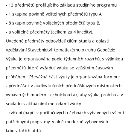
- 13 předmětů profilujícího základu studijního programu,
- 1 skupina povinně volitelných předmětů typu A,
- 8 skupin povinně volitelných předmětů typu B,
- a volitelné předměty (celkem za 4 kredity).
Uvedené předměty odpovídají cílům studia a oblasti
vzdělávání Stavebnictví, tematickému okruhu Geodézie.
Výuka je organizována podle týdenních rozvrhů, s výjimkou
předmětů, které vyžadují výuku se zvláštním časovým
průběhem. Převážná část výuky je organizována formou:
- přednášek v audiovizuálních přednáškových místnostech
vybavených moderní technickou tak, aby výuka probíhala v
souladu s aktuálními metodami výuky,
- cvičení (např. v počítačových učebnách vybavených všemi
potřebnými programy, v plně moderně vybavených
laboratořích atd.),