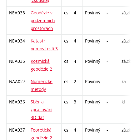
(zkouška)
NEA033
Geodézie v
cs
4
Povinný
-
zá,zk
P 
podzemních
C
prostorách
NEA034
Katastr
cs
4
Povinný
-
zá,zk
P 
nemovitostí 3
C
NEA035
Kosmická
cs
4
Povinný
-
zá,zk
P 
geodézie 2
C
NAA027
Numerické
cs
2
Povinný
-
zá
C
metody
NEA036
Sběr a
cs
3
Povinný
-
kl
C
zpracování
3D dat
NEA037
Teoretická
cs
4
Povinný
-
zá,zk
P 
geodézie 2
C