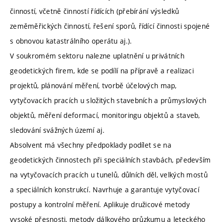
činností, včetně činností řídících (přebírání výsledků
zeměměřických činností, řešení sporů, řídící činnosti spojené
s obnovou katastrálního operátu aj.).
V soukromém sektoru nalezne uplatnění u privátních
geodetických firem, kde se podílí na přípravě a realizaci
projektů, plánování měření, tvorbě účelových map,
vytyčovacích pracích u složitých stavebních a průmyslových
objektů, měření deformací, monitoringu objektů a staveb,
sledování svážných území aj.
Absolvent má všechny předpoklady podílet se na
geodetických činnostech při speciálních stavbách, především
na vytyčovacích pracích u tunelů, důlních děl, velkých mostů
a speciálních konstrukcí. Navrhuje a garantuje vytyčovací
postupy a kontrolní měření. Aplikuje družicové metody
vysoké přesnosti, metody dálkového průzkumu a leteckého