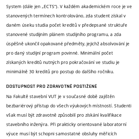
System (dále jen „ECTS“). V každém akademickém roce je ve
stanovených termínech kontrolováno, zda student získal v
daném úseku studia počet kreditů v předepsané struktuře
stanovené studijním plánem studijního programu, a zda
úspěšně ukončil opakované předměty, jejichž absolvování je
pro daný studijní program povinné. Minimální počet
získaných kreditů nutných pro pokračování ve studiu je
minimálně 30 kreditů pro postup do dalšího ročníku.
DOSTUPNOST PRO ZDRAVOTNĚ POSTIŽENÉ
Na Fakultě stavební VUT je v současné době zajištěn
bezbariérový přístup do všech výukových místností. Studenti
však musí být zdravotně způsobilí pro získání kvalifikace
stavebního inženýra. Při prakticky orientované laboratorní
výuce musí být schopni samostatné obsluhy měřicích