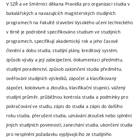
V SZŘ a ve Směrnici děkana Pravidla pro organizaci studia v
bakalářských a navazujících magisterských studijních
programech na Fakultě stavební Vysokého učení technického
v Brně je podrobně specifikováno studium ve studijních
programech, specifikují akademický rok a jeho časové
členění a dobu studia, studijní plány, kreditový systém,
způsob výuky a její zabezpečení, dokumentaci předmětu,
studijní poradenství, způsob zakončení studia předmětu,
ověřování studijních výsledků, zápočet a klasifikovaný
zápočet, kolokvium a zkoušku, klasifikační stupnici, vážený
studijní průměr, průběžnou kontrola studia a podmínky pro
pokračování ve studiu, zápis do studia a zápis do dalšího
roku studia, přerušení studia, uznávání zkoušek nebo splnění
jiných studijních povinností, zanechání studia, ukončení studia
pro nesplnění požadavku vyplývajícího ze studijního