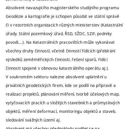
Absolvent navazujícího magisterského studijního programu
Geodézie a kartografie je schopen působit ve státní správě
či v rezortních organizacích různých ministerstev (Katastrální
úřady, Státní pozemkový úřad, ŘSD, SŽDC, SZIF, podniky
povodí,…). Na Katastrálních pracovištích může vykonávat
všechny druhy činností, včetně činností řídících (přebírání
výsledků zeměměřických činností, řešení sporů, řídící
činnosti spojené s obnovou katastrálního operátu aj.).
V soukromém sektoru nalezne absolvent uplatnění u
privátních geodetických firem, kde se podílí na přípravě a
realizaci projektů, plánování měření, tvorbě účelových map,
vytyčovacích pracích u složitých stavebních a průmyslových
objektů, měření deformací, monitoringu objektů a staveb,
sledování svážných území aj.
Absolvent má všechny předpoklady podílet se na