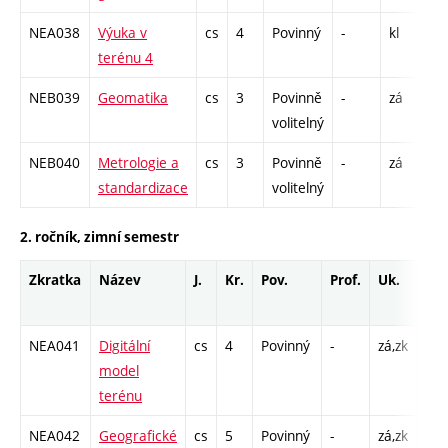
NEA038
Výuka v
cs
4
Povinný
-
kl
VT
terénu 4
1
NEB039
Geomatika
cs
3
Povinně
-
zá
P 
volitelný
C
NEB040
Metrologie a
cs
3
Povinně
-
zá
P 
standardizace
volitelný
C
2. ročník, zimní semestr
Zkratka
Název
J.
Kr.
Pov.
Prof.
Uk.
Ho
roz
NEA041
Digitální
cs
4
Povinný
-
zá,zk
P - 
model
C1 
terénu
NEA042
Geografické
cs
5
Povinný
-
zá,zk
P - 