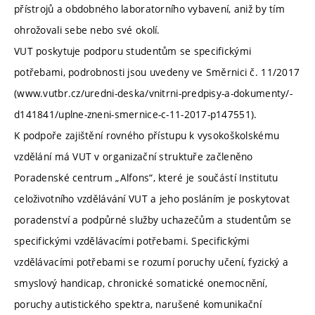
přístrojů a obdobného laboratorního vybavení, aniž by tím
ohrožovali sebe nebo své okolí.
VUT poskytuje podporu studentům se specifickými
potřebami, podrobnosti jsou uvedeny ve Směrnici č. 11/2017
(www.vutbr.cz/uredni-deska/vnitrni-predpisy-a-dokumenty/-
d141841/uplne-zneni-smernice-c-11-2017-p147551).
K podpoře zajištění rovného přístupu k vysokoškolskému
vzdělání má VUT v organizační struktuře začleněno
Poradenské centrum „Alfons“, které je součástí Institutu
celoživotního vzdělávání VUT a jeho posláním je poskytovat
poradenství a podpůrné služby uchazečům a studentům se
specifickými vzdělávacími potřebami. Specifickými
vzdělávacími potřebami se rozumí poruchy učení, fyzický a
smyslový handicap, chronické somatické onemocnění,
poruchy autistického spektra, narušené komunikační