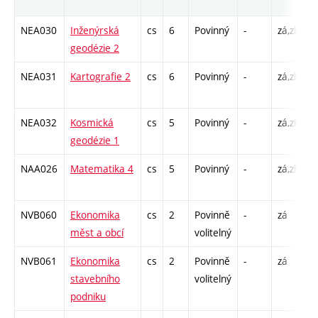
r
NEA030
Inženýrská
cs
6
Povinný
-
zá,zk
P
geodézie 2
C
NEA031
Kartografie 2
cs
6
Povinný
-
zá,zk
P
C
NEA032
Kosmická
cs
5
Povinný
-
zá,zk
P
geodézie 1
C
NAA026
Matematika 4
cs
5
Povinný
-
zá,zk
P
C
NVB060
Ekonomika
cs
2
Povinně
-
zá
C
měst a obcí
volitelný
NVB061
Ekonomika
cs
2
Povinně
-
zá
C
stavebního
volitelný
podniku