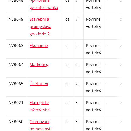
NEB048
Aplikovaná
cs
7
Povinně
-
zá,zk
geoinformatika
volitelný
NEB049
Stavební a
cs
7
Povinně
-
zá,zk
průmyslová
volitelný
geodézie 2
NVB063
Ekonomie
cs
2
Povinně
-
zá
volitelný
NVB064
Marketing
cs
2
Povinně
-
zá
volitelný
NVB065
Účetnictví
cs
2
Povinně
-
zá
volitelný
NSB021
Ekologické
cs
3
Povinně
-
zá
inženýrství
volitelný
NEB050
Oceňování
cs
3
Povinně
-
zá
nemovitostí
volitelný