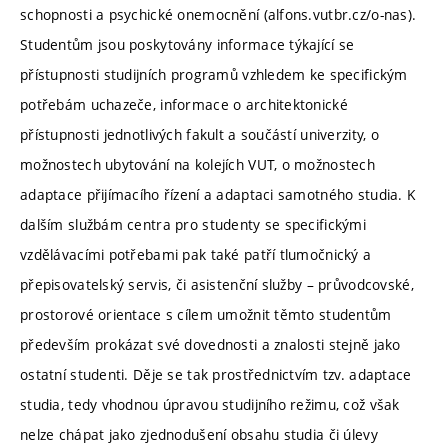
schopnosti a psychické onemocnění (alfons.vutbr.cz/o-nas).
Studentům jsou poskytovány informace týkající se
přístupnosti studijních programů vzhledem ke specifickým
potřebám uchazeče, informace o architektonické
přístupnosti jednotlivých fakult a součástí univerzity, o
možnostech ubytování na kolejích VUT, o možnostech
adaptace přijímacího řízení a adaptaci samotného studia. K
dalším službám centra pro studenty se specifickými
vzdělávacími potřebami pak také patří tlumočnický a
přepisovatelský servis, či asistenční služby – průvodcovské,
prostorové orientace s cílem umožnit těmto studentům
především prokázat své dovednosti a znalosti stejně jako
ostatní studenti. Děje se tak prostřednictvím tzv. adaptace
studia, tedy vhodnou úpravou studijního režimu, což však
nelze chápat jako zjednodušení obsahu studia či úlevy