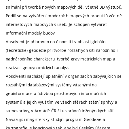
snímání při tvorbě nových mapových děl, včetně 3D výstupů.
Podílí se na vytváření moderních mapových produktů včetně
internetových mapových služeb. Je schopen vytvářet
Informační modely budov.
Absolvent je připraven na činnosti i v oblasti globální
(teoretické) geodézie při tvorbě rozsáhlých sítí národního i
nadnárodního charakteru, tvorbě gravimetrických map a
realizaci geodynamických analýz.
Absolventi nacházejí uplatnění v organizacích zabývajících se
rozsáhlými databázovými systémy vázanými na
geoinformace a údržbou prostorových informačních
systémů a jejich využitím ve všech sférách státní správy a
samosprávy, v Armádě ČR či u správců inženýrských sítí.
Navazující magisterský studijní program Geodézie a
kartografie je koncipován tak, aby byl Českým úřadem