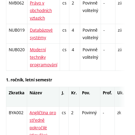
NVB062
Právo v
cs
2
Povinně
-
zá
C
obchodních
volitelný
vztazích
NUB019
Databázové
cs
4
Povinně
-
zá
P
systémy
volitelný
C
NUB020
Moderní
cs
4
Povinně
-
zá
P
techniky
volitelný
C
programování
1. ročník, letní semestr
Zkratka
Název
J.
Kr.
Pov.
Prof.
Uk.
H
r
BYA002
Angličtina pro
cs
2
Povinný
-
zk
středně
pokročilé