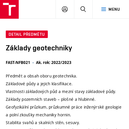
VUT
PŘIHLÁSIT
HLEDAT
MENU
SE
DETAIL PŘEDMĚTU
Základy geotechniky
FAST-NFB021
Ak. rok: 2022/2023
Předmět a obsah oboru geotechnika.
Základové půdy a jejich klasifikace.
Vlastnosti základových půd a mezní stavy základové půdy.
Základy pozemních staveb – plošné a hlubinné.
Geofyzikální průzkum, průzkumné práce inženýrské geologie
a polní zkoušky mechaniky hornin.
Stabilita svahů a skalních stěn, sesuvy.