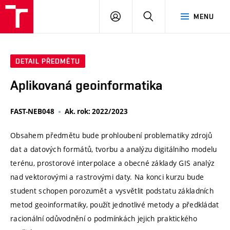
VUT
PŘIHLÁSIT
HLEDAT
MENU
SE
DETAIL PŘEDMĚTU
Aplikovaná geoinformatika
FAST-NEB048
Ak. rok: 2022/2023
Obsahem předmětu bude prohloubení problematiky zdrojů
dat a datových formátů, tvorbu a analýzu digitálního modelu
terénu, prostorové interpolace a obecné základy GIS analýz
nad vektorovými a rastrovými daty. Na konci kurzu bude
student schopen porozumět a vysvětlit podstatu základních
metod geoinformatiky, použít jednotlivé metody a předkládat
racionální odůvodnění o podmínkách jejich praktického