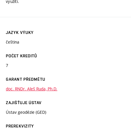
využití.
JAZYK VÝUKY
čeština
POČET KREDITŮ
7
GARANT PŘEDMĚTU
doc. RNDr. Aleš Ruda, Ph.D.
ZAJIŠŤUJE ÚSTAV
Ústav geodézie (GED)
PREREKVIZITY