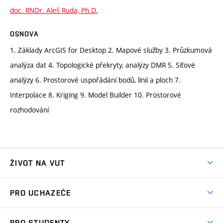
doc. RNDr. Aleš Ruda, Ph.D.
OSNOVA
1. Základy ArcGIS for Desktop 2. Mapové služby 3. Průzkumová
analýza dat 4. Topologické překryty, analýzy DMR 5. Síťové
analýzy 6. Prostorové uspořádání bodů, linií a ploch 7.
Interpolace 8. Kriging 9. Model Builder 10. Prostorové
rozhodování
ŽIVOT NA VUT
Atmosféra VUT
PRO UCHAZEČE
Prostory školy
Proč na VUT
Koleje
PRO STUDENTY