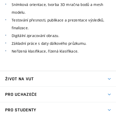
Snímková orientace, tvorba 3D mračna bodů a mesh
modelu.
Testování přesnosti, publikace a prezentace výsledků,
finalizace.
Digitální zpracování obrazu.
Základní práce s daty dálkového průzkumu.
Neřízená klasifikace, řízená klasifikace.
ŽIVOT NA VUT
Atmosféra VUT
PRO UCHAZEČE
Prostory školy
Proč na VUT
Koleje
PRO STUDENTY
Studijní programy