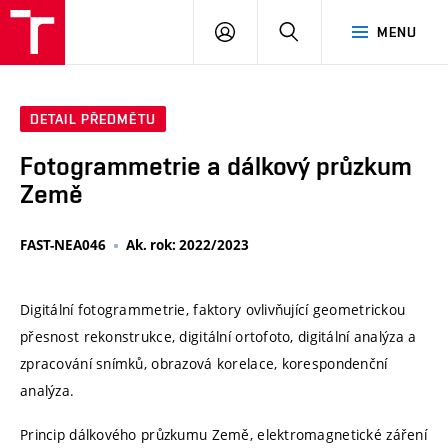
VUT
PŘIHLÁSIT
HLEDAT
MENU
SE
DETAIL PŘEDMĚTU
Fotogrammetrie a dálkový průzkum
Země
FAST-NEA046
Ak. rok: 2022/2023
Digitální fotogrammetrie, faktory ovlivňující geometrickou
přesnost rekonstrukce, digitální ortofoto, digitální analýza a
zpracování snímků, obrazová korelace, korespondenční
analýza.
Princip dálkového průzkumu Země, elektromagnetické záření