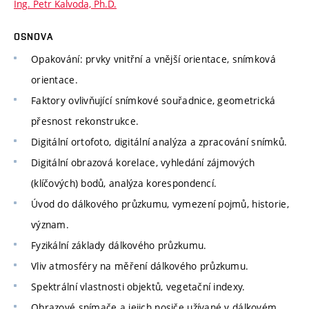
Ing. Petr Kalvoda, Ph.D.
OSNOVA
Opakování: prvky vnitřní a vnější orientace, snímková
orientace.
Faktory ovlivňující snímkové souřadnice, geometrická
přesnost rekonstrukce.
Digitální ortofoto, digitální analýza a zpracování snímků.
Digitální obrazová korelace, vyhledání zájmových
(klíčových) bodů, analýza korespondencí.
Úvod do dálkového průzkumu, vymezení pojmů, historie,
význam.
Fyzikální základy dálkového průzkumu.
Vliv atmosféry na měření dálkového průzkumu.
Spektrální vlastnosti objektů, vegetační indexy.
Obrazové snímače a jejich nosiče užívané v dálkovém