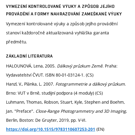
VYMEZENÍ KONTROLOVANÉ VÝUKY A ZPŮSOB JEJÍHO
PROVÁDĚNÍ A FORMY NAHRAZOVÁNÍ ZAMEŠKANÉ VÝUKY
Vymezení kontrolované výuky a způsob jejího provádění
stanoví každoročně aktualizovaná vyhláška garanta
předmětu.
ZÁKLADNÍ LITERATURA
HALOUNOVÁ, Lena, 2005.
Dálkový průzkum Země
. Praha:
Vydavatelství ČVUT. ISBN 80-01-03124-1. (CS)
Hanzl, V., Plánka, L. 2007.
Fotogrammetrie a dálkový průzkum
.
Brno: VUT v Brně, studijní podpora (4 moduly) (CS)
Luhmann, Thomas, Robson, Stuart, Kyle, Stephen and Boehm,
Jan. "Preface".
Close-Range Photogrammetry and 3D Imaging
,
Berlin, Boston: De Gruyter, 2019, pp. V-VI.
(EN)
https://doi.org/10.1515/9783110607253-201