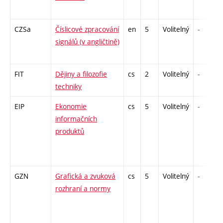
CZSa
Číslicové zpracování
en
5
Volitelný
-
signálů (v angličtině)
FIT
Dějiny a filozofie
cs
2
Volitelný
-
techniky
EIP
Ekonomie
cs
5
Volitelný
-
informačních
produktů
GZN
Grafická a zvuková
cs
5
Volitelný
-
rozhraní a normy