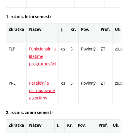
1. ročník, letní semestr
Zkratka
Název
J.
Kr.
Pov.
Prof.
Uk.
H
r
FLP
Funkcionální a
cs
5
Povinný
ZT
zá,zk
P 
lifetime
Cp
programování
/ 
1
PRL
Paralelní a
cs
5
Povinný
ZT
zá,zk
P 
distribuované
PR
algoritmy
2. ročník, zimní semestr
Zkratka
Název
J.
Kr.
Pov.
Prof.
Uk.
Hod
roz