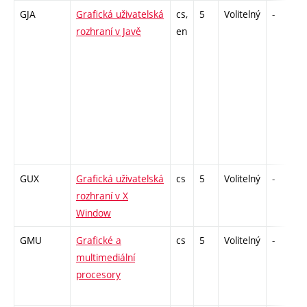
GJA
Grafická uživatelská
cs,
5
Volitelný
-
rozhraní v Javě
en
GUX
Grafická uživatelská
cs
5
Volitelný
-
rozhraní v X
Window
GMU
Grafické a
cs
5
Volitelný
-
multimediální
procesory