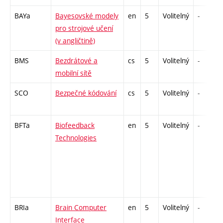
BAYa
Bayesovské modely
en
5
Volitelný
-
pro strojové učení
(v angličtině)
BMS
Bezdrátové a
cs
5
Volitelný
-
mobilní sítě
SCO
Bezpečné kódování
cs
5
Volitelný
-
BFTa
Biofeedback
en
5
Volitelný
-
Technologies
BRIa
Brain Computer
en
5
Volitelný
-
Interface