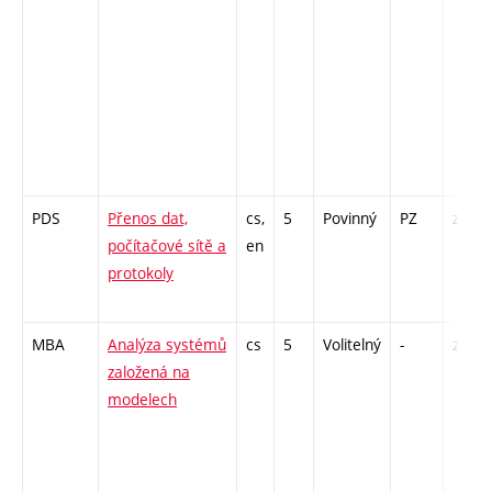
PDS
Přenos dat,
cs,
5
Povinný
PZ
zk
počítačové sítě a
en
protokoly
MBA
Analýza systémů
cs
5
Volitelný
-
zk
založená na
modelech