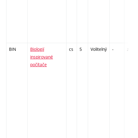
BIN
Biologií
cs
5
Volitelný
-
zk
inspirované
počítače