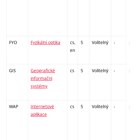
FYO
Fyzikální optika
cs,
5
Volitelný
-
zk
en
GIS
Geografické
cs
5
Volitelný
-
zá,zk
informační
systémy
WAP
Internetové
cs
5
Volitelný
-
zá,zk
aplikace