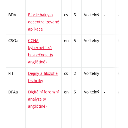
BDA
Blockchainy a
cs
5
Volitelný
-
zá,zk
decentralizované
aplikace
CSOa
CCNA
en
5
Volitelný
-
kl
Kybernetická
bezpečnost (v
angličtině)
FIT
Dějiny a filozofie
cs
2
Volitelný
-
kl
techniky
DFAa
Digitální forenzní
en
5
Volitelný
-
zk
analýza (v
angličtině)