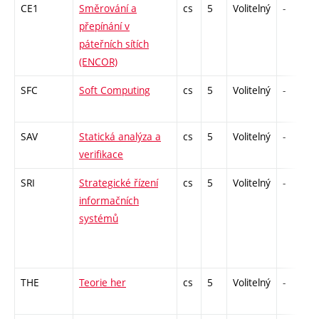
CE1
Směrování a
cs
5
Volitelný
-
přepínání v
páteřních sítích
(ENCOR)
SFC
Soft Computing
cs
5
Volitelný
-
SAV
Statická analýza a
cs
5
Volitelný
-
verifikace
SRI
Strategické řízení
cs
5
Volitelný
-
informačních
systémů
THE
Teorie her
cs
5
Volitelný
-