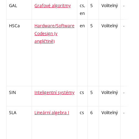
GAL
Grafové algoritmy
cs,
5
Volitelný
-
en
HSCa
Hardware/Software
en
5
Volitelný
-
Codesign (v
angličtině)
SIN
Inteligentní systémy
cs
5
Volitelný
-
SLA
Lineární algebra I
cs
6
Volitelný
-