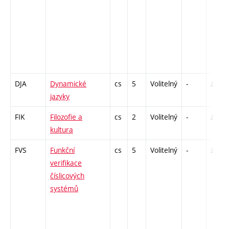
DJA
Dynamické
cs
5
Volitelný
-
zk
jazyky
FIK
Filozofie a
cs
2
Volitelný
-
zá
kultura
FVS
Funkční
cs
5
Volitelný
-
zk
verifikace
číslicových
systémů