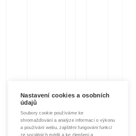
Nastavení cookies a osobních
údajů
HKO
Manažerská
cs,
3
Volitelný
-
zá
Soubory cookie používáme ke
komunikace a
en
shromažďování a analýze informací o výkonu
prezentace
a používání webu, zajištění fungování funkcí
ze sociálních médií a ke zlepšení a