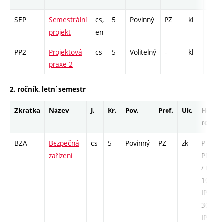
SEP
Semestrální
cs,
5
Povinný
PZ
kl
PR -
projekt
en
PP2
Projektová
cs
5
Volitelný
-
kl
PR -
praxe 2
2. ročník, letní semestr
Zkratka
Název
J.
Kr.
Pov.
Prof.
Uk.
Hod.
rozsa
BZA
Bezpečná
cs
5
Povinný
PZ
zk
P - 39 
zařízení
PR - 1
/ IPPZ 
10 /
IPZ -
30 /
IPPR -