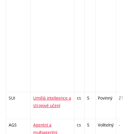
SUI
Umělá inteligence a
cs
5
Povinný
ZT
strojové učení
AGS
Agentní a
cs
5
Volitelný
-
multiagentní