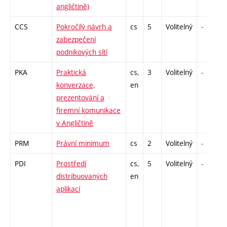
angličtině)
CCS
Pokročilý návrh a
cs
5
Volitelný
-
zabezpečení
podnikových sítí
PKA
Praktická
cs,
3
Volitelný
-
konverzace,
en
prezentování a
firemní komunikace
v Angličtině
PRM
Právní minimum
cs
2
Volitelný
-
PDI
Prostředí
cs,
5
Volitelný
-
distribuovaných
en
aplikací