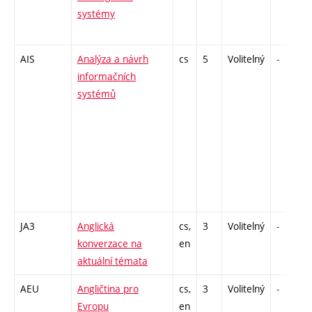
systémy
AIS
Analýza a návrh
cs
5
Volitelný
-
informačních
systémů
JA3
Anglická
cs,
3
Volitelný
-
konverzace na
en
aktuální témata
AEU
Angličtina pro
cs,
3
Volitelný
-
Evropu
en