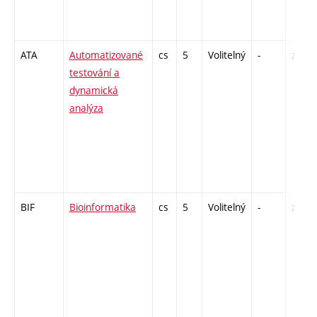
ATA
Automatizované
cs
5
Volitelný
-
zk
testování a
dynamická
analýza
BIF
Bioinformatika
cs
5
Volitelný
-
zk