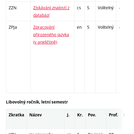
ZZN
Získávání znalostí z
cs
5
Volitelný
-
databází
ZPJa
Zpracování
en
5
Volitelný
-
přirozeného jazyka
(v angličtině)
Libovolný ročník, letní semestr
Zkratka
Název
J.
Kr.
Pov.
Prof.
Uk.