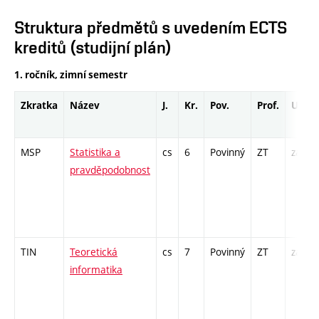
Struktura předmětů s uvedením ECTS
kreditů (studijní plán)
1. ročník, zimní semestr
Zkratka
Název
J.
Kr.
Pov.
Prof.
Uk.
MSP
Statistika a
cs
6
Povinný
ZT
zá,zk
pravděpodobnost
TIN
Teoretická
cs
7
Povinný
ZT
zá,zk
informatika