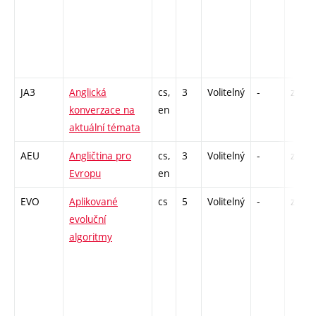
JA3
Anglická
cs,
3
Volitelný
-
zá,zk
konverzace na
en
aktuální témata
AEU
Angličtina pro
cs,
3
Volitelný
-
zá,zk
Evropu
en
EVO
Aplikované
cs
5
Volitelný
-
zk
evoluční
algoritmy