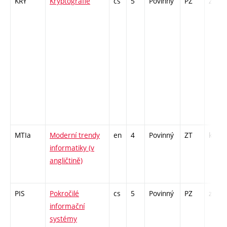
KRY
Kryptografie
cs
5
Povinný
PZ
zá,zk
MTIa
Moderní trendy
en
4
Povinný
ZT
kl
informatiky (v
angličtině)
PIS
Pokročilé
cs
5
Povinný
PZ
zá,zk
informační
systémy