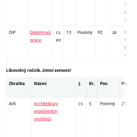
10 /
IPP -
26
DIP
Diplomová
cs,
13
Povinný
PZ
zá
PR -
práce
en
169 /
IPPR -
156
Libovolný ročník, zimní semestr
Zkratka
Název
J.
Kr.
Pov.
Prof.
AVS
Architektury
cs
5
Povinný
ZT
výpočetních
systémů