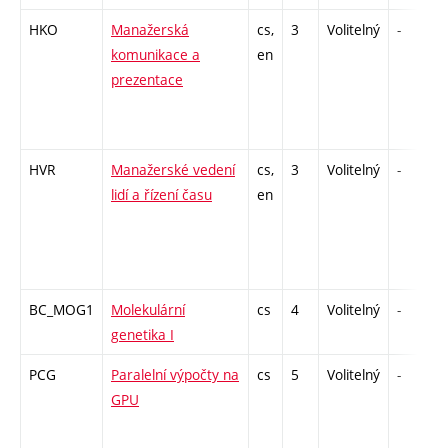
HKO
Manažerská
cs,
3
Volitelný
-
komunikace a
en
prezentace
HVR
Manažerské vedení
cs,
3
Volitelný
-
lidí a řízení času
en
BC_MOG1
Molekulární
cs
4
Volitelný
-
genetika I
PCG
Paralelní výpočty na
cs
5
Volitelný
-
GPU