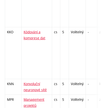
KKO
Kódování a
cs
5
Volitelný
-
zá,zk
komprese dat
KNN
Konvoluční
cs
5
Volitelný
-
kl
neuronové sítě
MPR
Management
cs
5
Volitelný
-
zá,zk
projektů