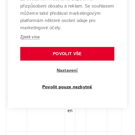
přizpůsobení obsahu a reklam. Se souhlasem
můžeme také předávat marketingovým
HVR
Manažerské
cs,
3
Volitelný
-
zá
platformám některé osobní údaje pro
vedení lidí a
en
marketingové účely.
řízení času
Zjistit více
POVOLIT VŠE
SML
Matematická
cs
5
Volitelný
-
zá,zk
logika
Nastavení
MPC-
Maticový a
cs
5
Volitelný
-
zá,zk
MAT
tenzorový počet
Povolit pouze nezbytné
MUL
Multimédia
cs,
5
Volitelný
-
zk
en