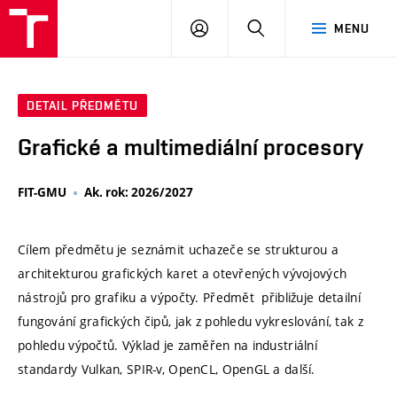
VUT
PŘIHLÁSIT
HLEDAT
MENU
SE
DETAIL PŘEDMĚTU
Grafické a multimediální procesory
FIT-GMU
Ak. rok: 2026/2027
Cílem předmětu je seznámit uchazeče se strukturou a
architekturou grafických karet a otevřených vývojových
nástrojů pro grafiku a výpočty. Předmět přibližuje detailní
fungování grafických čipů, jak z pohledu vykreslování, tak z
pohledu výpočtů. Výklad je zaměřen na industriální
standardy Vulkan, SPIR-v, OpenCL, OpenGL a další.