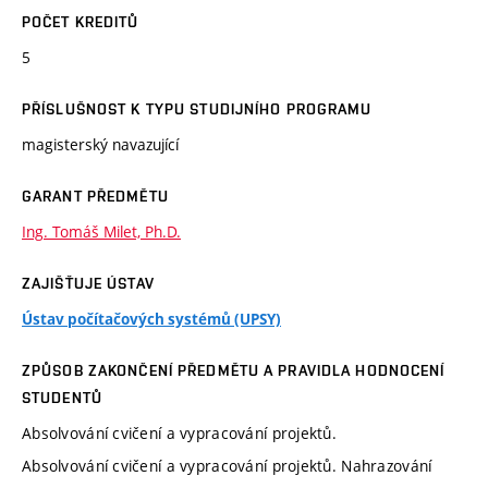
POČET KREDITŮ
5
PŘÍSLUŠNOST K TYPU STUDIJNÍHO PROGRAMU
magisterský navazující
GARANT PŘEDMĚTU
Ing. Tomáš Milet, Ph.D.
ZAJIŠŤUJE ÚSTAV
Ústav počítačových systémů (UPSY)
ZPŮSOB ZAKONČENÍ PŘEDMĚTU A PRAVIDLA HODNOCENÍ
STUDENTŮ
Absolvování cvičení a vypracování projektů.
Absolvování cvičení a vypracování projektů. Nahrazování