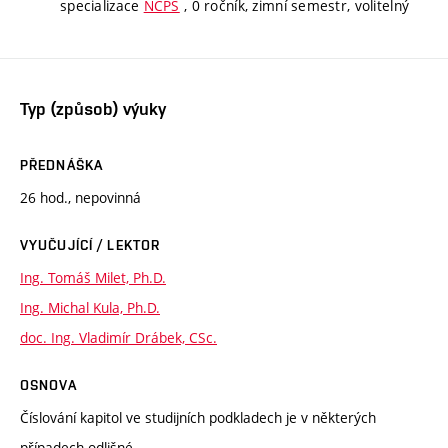
specializace
NCPS
, 0 ročník, zimní semestr, volitelný
Typ (způsob) výuky
PŘEDNÁŠKA
26 hod., nepovinná
VYUČUJÍCÍ / LEKTOR
Ing. Tomáš Milet, Ph.D.
Ing. Michal Kula, Ph.D.
doc. Ing. Vladimír Drábek, CSc.
OSNOVA
Číslování kapitol ve studijních podkladech je v některých
případech odlišné.