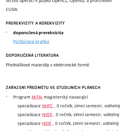
těchto operací v jazyku OpenCL, OpenGL a prostředím
CUDA.
PREREKVIZITY A KOREKVIZITY
doporučená prerekvizita
Počítačová grafika
DOPORUČENÁ LITERATURA
Přednáškové materiály v elektronické formě.
ZAŘAZENÍ PŘEDMĚTU VE STUDIJNÍCH PLÁNECH
Program
MITAI
magisterský navazující
specializace
NHPC
, 0 ročník, zimní semestr, volitelný
specializace
NVER
, 0 ročník, zimní semestr, volitelný
specializace
NIDE
, 0 ročník, zimní semestr, volitelný