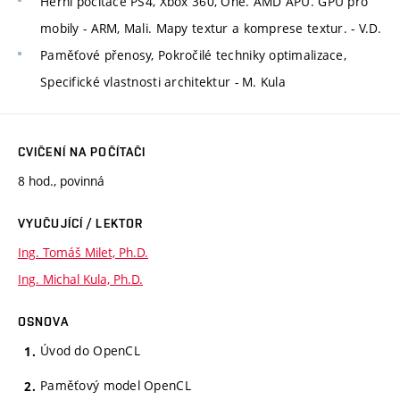
Herní počítače PS4, Xbox 360, One. AMD APU. GPU pro
mobily - ARM, Mali. Mapy textur a komprese textur. - V.D.
Paměťové přenosy, Pokročilé techniky optimalizace,
Specifické vlastnosti architektur - M. Kula
CVIČENÍ NA POČÍTAČI
8 hod., povinná
VYUČUJÍCÍ / LEKTOR
Ing. Tomáš Milet, Ph.D.
Ing. Michal Kula, Ph.D.
OSNOVA
Úvod do OpenCL
Paměťový model OpenCL