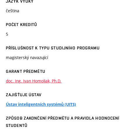
JAZYK VÝUKY
čeština
POČET KREDITŮ
5
PŘÍSLUŠNOST K TYPU STUDIJNÍHO PROGRAMU
magisterský navazující
GARANT PŘEDMĚTU
doc. Ing. Ivan Homoliak, Ph.D.
ZAJIŠŤUJE ÚSTAV
Ústav inteligentních systémů (UITS)
ZPŮSOB ZAKONČENÍ PŘEDMĚTU A PRAVIDLA HODNOCENÍ
STUDENTŮ