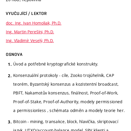
VYUČUJÍCÍ / LEKTOR
doc. Ing. Ivan Homoliak, Ph.D.
Ing. Martin Perešíni, Ph.D.
Ing. Vladimír Veselý, Ph.D.
OSNOVA
Úvod a potřebné kryptografické konstrukty.
Konsenzuální protokoly - cíle, Zooko trojúhelník, CAP
teorém, Byzantský konsenzus a kozistentní broadcast,
PBFT, Nakamotův konsenzus, finálnost, Proof-of-Work,
Proof-of-Stake, Proof-of-Authority, modely permissioned
a permissionless , schémata odměn a modely teorie her.
Bitcoin - mining, transakce, block, hlavička, skriptovací
jazyk, UTXO/account-balance model, SPV klienti a