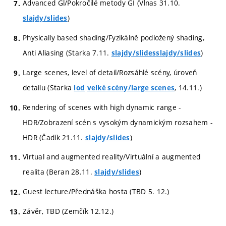
Advanced Gl/Pokročilé metody GI (Vlnas 31.10.
)
slajdy/slides
Physically based shading/Fyzikálně podložený shading,
Anti Aliasing (Starka 7.11.
)
slajdy/slides
slajdy/slides
Large scenes, level of detail/Rozsáhlé scény, úroveň
detailu (Starka
, 14.11.)
lod
velké scény/large scenes
Rendering of scenes with high dynamic range -
HDR/Zobrazení scén s vysokým dynamickým rozsahem -
HDR (Čadík 21.11.
)
slajdy/slides
Virtual and augmented reality/Virtuální a augmented
realita (Beran 28.11.
)
slajdy/slides
Guest lecture/Přednáška hosta (TBD 5. 12.)
Závěr, TBD (Zemčík 12.12.)