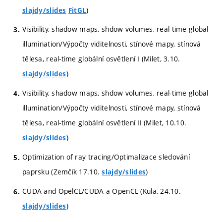
)
slajdy/slides
FitGL
Visibility, shadow maps, shdow volumes, real-time global
illumination/Výpočty viditelnosti, stínové mapy, stínová
tělesa, real-time globální osvětlení I (Milet, 3.10.
)
slajdy/slides
Visibility, shadow maps, shdow volumes, real-time global
illumination/Výpočty viditelnosti, stínové mapy, stínová
tělesa, real-time globální osvětlení II (Milet, 10.10.
)
slajdy/slides
Optimization of ray tracing/Optimalizace sledování
paprsku (Zemčík 17.10.
)
slajdy/slides
CUDA and OpelCL/CUDA a OpenCL (Kula, 24.10.
)
slajdy/slides