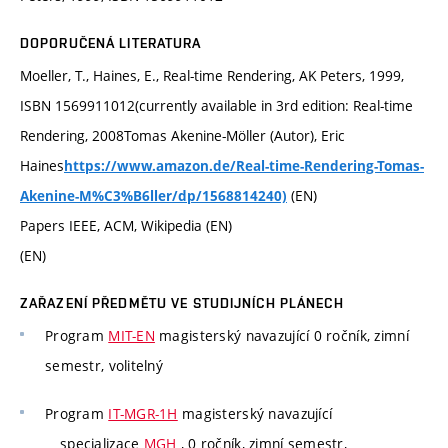
DOPORUČENÁ LITERATURA
Moeller, T., Haines, E., Real-time Rendering, AK Peters, 1999,
ISBN 1569911012(currently available in 3rd edition: Real-time
Rendering, 2008Tomas Akenine-Möller (Autor), Eric
Haines
https://www.amazon.de/Real-time-Rendering-Tomas-
(EN)
Akenine-M%C3%B6ller/dp/1568814240)
Papers IEEE, ACM, Wikipedia (EN)
(EN)
ZAŘAZENÍ PŘEDMĚTU VE STUDIJNÍCH PLÁNECH
Program
MIT-EN
magisterský navazující 0 ročník, zimní
semestr, volitelný
Program
IT-MGR-1H
magisterský navazující
specializace
MGH
, 0 ročník, zimní semestr,