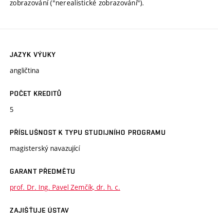
zobrazování ("nerealistické zobrazování").
JAZYK VÝUKY
angličtina
POČET KREDITŮ
5
PŘÍSLUŠNOST K TYPU STUDIJNÍHO PROGRAMU
magisterský navazující
GARANT PŘEDMĚTU
prof. Dr. Ing. Pavel Zemčík, dr. h. c.
ZAJIŠŤUJE ÚSTAV