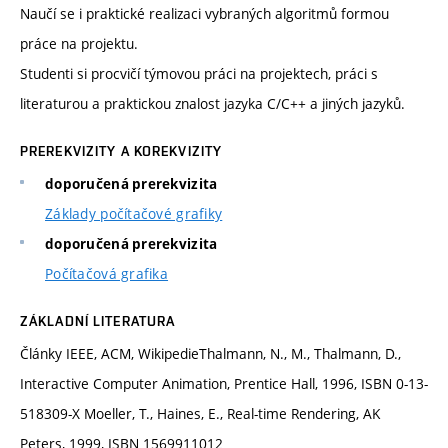
Naučí se i praktické realizaci vybraných algoritmů formou
práce na projektu.
Studenti si procvičí týmovou práci na projektech, práci s
literaturou a praktickou znalost jazyka C/C++ a jiných jazyků.
PREREKVIZITY A KOREKVIZITY
doporučená prerekvizita
Základy počítačové grafiky
doporučená prerekvizita
Počítačová grafika
ZÁKLADNÍ LITERATURA
Články IEEE, ACM, WikipedieThalmann, N., M., Thalmann, D.,
Interactive Computer Animation, Prentice Hall, 1996, ISBN 0-13-
518309-X Moeller, T., Haines, E., Real-time Rendering, AK
Peters, 1999, ISBN 1569911012