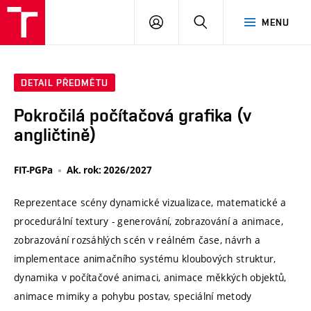
VUT
PŘIHLÁSIT
HLEDAT
MENU
SE
DETAIL PŘEDMĚTU
Pokročilá počítačová grafika (v
angličtině)
FIT-PGPa
Ak. rok: 2026/2027
Reprezentace scény dynamické vizualizace, matematické a
procedurální textury - generování, zobrazování a animace,
zobrazování rozsáhlých scén v reálném čase, návrh a
implementace animačního systému kloubových struktur,
dynamika v počítačové animaci, animace měkkých objektů,
animace mimiky a pohybu postav, speciální metody