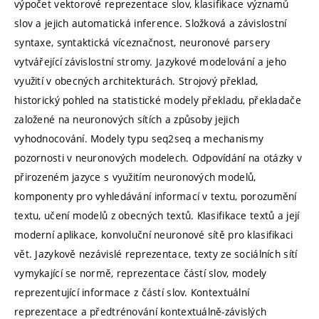
výpočet vektorové reprezentace slov, klasifikace významů
slov a jejich automatická inference. Složková a závislostní
syntaxe, syntaktická víceznačnost, neuronové parsery
vytvářející závislostní stromy. Jazykové modelování a jeho
využití v obecných architekturách. Strojový překlad,
historický pohled na statistické modely překladu, překladače
založené na neuronových sítích a způsoby jejich
vyhodnocování. Modely typu seq2seq a mechanismy
pozornosti v neuronových modelech. Odpovídání na otázky v
přirozeném jazyce s využitím neuronových modelů,
komponenty pro vyhledávání informací v textu, porozumění
textu, učení modelů z obecných textů. Klasifikace textů a její
moderní aplikace, konvoluční neuronové sítě pro klasifikaci
vět. Jazykově nezávislé reprezentace, texty ze sociálních sítí
vymykající se normě, reprezentace částí slov, modely
reprezentující informace z částí slov. Kontextuální
reprezentace a předtrénování kontextuálně-závislých