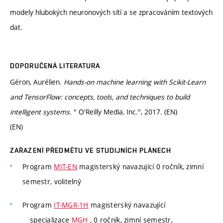
modely hlubokých neuronových sítí a se zpracováním textových
dat.
DOPORUČENÁ LITERATURA
Géron, Aurélien.
Hands-on machine learning with Scikit-Learn
and TensorFlow: concepts, tools, and techniques to build
intelligent systems
. " O'Reilly Media, Inc.", 2017. (EN)
(EN)
ZAŘAZENÍ PŘEDMĚTU VE STUDIJNÍCH PLÁNECH
Program
MIT-EN
magisterský navazující 0 ročník, zimní
semestr, volitelný
Program
IT-MGR-1H
magisterský navazující
specializace
MGH
, 0 ročník, zimní semestr,