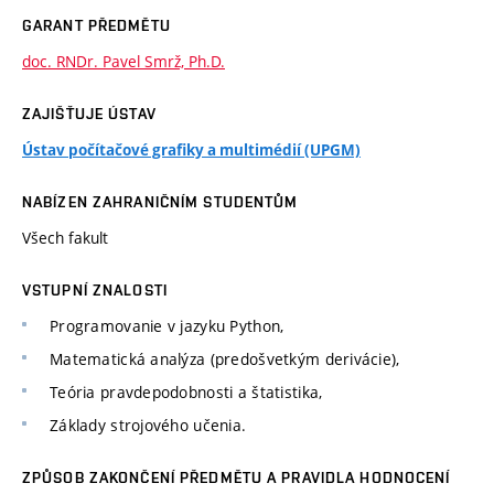
GARANT PŘEDMĚTU
doc. RNDr. Pavel Smrž, Ph.D.
ZAJIŠŤUJE ÚSTAV
Ústav počítačové grafiky a multimédií (UPGM)
NABÍZEN ZAHRANIČNÍM STUDENTŮM
Všech fakult
VSTUPNÍ ZNALOSTI
Programovanie v jazyku Python,
Matematická analýza (predošvetkým derivácie),
Teória pravdepodobnosti a štatistika,
Základy strojového učenia.
ZPŮSOB ZAKONČENÍ PŘEDMĚTU A PRAVIDLA HODNOCENÍ