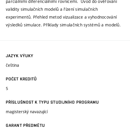
parciálními diferenciálními rovnicemi. Úvod do ověřování
validity simulačních modelů a řízení simulačních
experimentů. Přehled metod vizualizace a vyhodnocování
výsledků simulace. Příklady simulačních systémů a modelů.
JAZYK VÝUKY
čeština
POČET KREDITŮ
5
PŘÍSLUŠNOST K TYPU STUDIJNÍHO PROGRAMU
magisterský navazující
GARANT PŘEDMĚTU