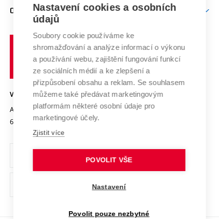
Firemní spolupráce
Mezinárodní vědecká rada
Nastavení cookies a osobních
O UNIVERZITĚ
Doktorské studium
Podpora podnikání
E-přihláška
údajů
Zahraniční spolupráce
Systém zajišťování kvality výzkumu
Profil univerzity
Spolupráce se školami
Soubory cookie používáme ke
Vysoké
Výzkumné infrastruktury
shromažďování a analýze informací o výkonu
Udržitelná univerzita
učení
Služby univerzity
Transfer znalostí
a používání webu, zajištění fungování funkcí
technické
Podnikavá univerzita / ContriBUTe
Mezinárodní dohody
ze sociálních médií a ke zlepšení a
Open Science
v
Bezpečná univerzita
přizpůsobení obsahu a reklam. Se souhlasem
Univerzitní sítě
Brně
Projekty
můžeme také předávat marketingovým
VYSOKÉ UČENÍ TECHNICKÉ V BRNĚ
Vyznamenání
platformám některé osobní údaje pro
Projekty ze strukturálních fondů
Antonínská 548/1
www.vut.cz
marketingové účely.
Organizační struktura
602 00 Brno
vut@vutbr.cz
Specifický výzkum
Zjistit více
Úřední deska
Ochrana osobních údajů
POVOLIT VŠE
(externí
Pracovní příležitosti
Nastavení
odkaz)
Podpora a rozvoj zaměstnanců a studujících
Povolit pouze nezbytné
Rovné příležitosti