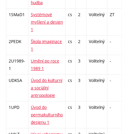
hudba
1SMaD1
Systémové
cs
2
Volitelný
ZT
kl
myšlení a design
1
2PEDK
Škola imaginace
cs
2
Volitelný
-
zá
1
2U1989-
Umění po roce
cs
3
Volitelný
-
zk
1
1989 1
UDKSA
Úvod do kulturní
cs
3
Volitelný
-
zk
a sociální
antropologie
1UPD
Úvod do
cs
3
Volitelný
-
zk
permakulturního
designu 1