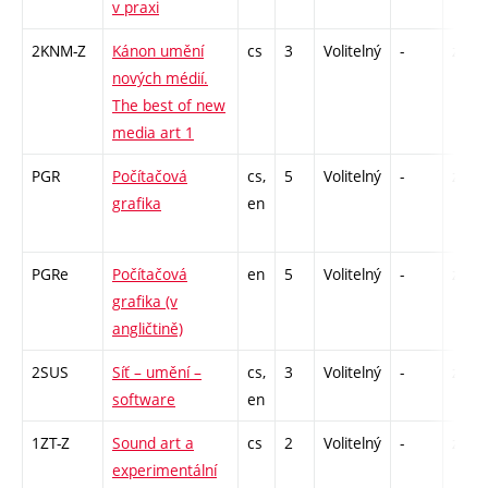
v praxi
2KNM-Z
Kánon umění
cs
3
Volitelný
-
zk
nových médií.
The best of new
media art 1
PGR
Počítačová
cs,
5
Volitelný
-
zk
grafika
en
PGRe
Počítačová
en
5
Volitelný
-
zk
grafika (v
angličtině)
2SUS
Síť – umění –
cs,
3
Volitelný
-
zk
software
en
1ZT-Z
Sound art a
cs
2
Volitelný
-
zá
experimentální