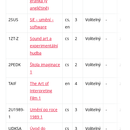
grafika (v
angličtině)
2SUS
Síť – umění –
cs,
3
Volitelný
-
zk
software
en
1ZT-Z
Sound art a
cs
2
Volitelný
-
zá
experimentální
hudba
2PEDK
Škola imaginace
cs
2
Volitelný
-
zá
1
TAIF
The Art of
en
4
Volitelný
-
zk
Interpreting
Film 1
2U1989-
Umění po roce
cs
3
Volitelný
-
zk
1
1989 1
UDKSA
Úvod do
cs
3
Volitelný
-
zk