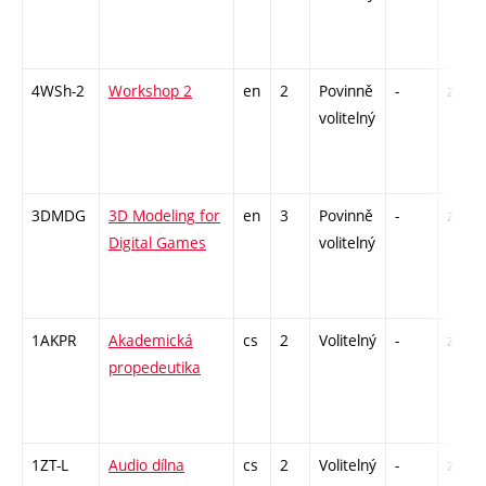
4WSh-2
Workshop 2
en
2
Povinně
-
zá
volitelný
3DMDG
3D Modeling for
en
3
Povinně
-
zá
Digital Games
volitelný
1AKPR
Akademická
cs
2
Volitelný
-
zá
propedeutika
1ZT-L
Audio dílna
cs
2
Volitelný
-
zá