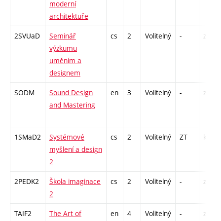
moderní
architektuře
2SVUaD
Seminář
cs
2
Volitelný
-
zá
výzkumu
uměním a
designem
SODM
Sound Design
en
3
Volitelný
-
zá
and Mastering
1SMaD2
Systémové
cs
2
Volitelný
ZT
kl
myšlení a design
2
2PEDK2
Škola imaginace
cs
2
Volitelný
-
zá
2
TAIF2
The Art of
en
4
Volitelný
-
zk