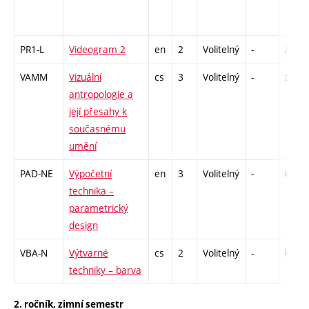
PR1-L
Videogram 2
en
2
Volitelný
-
zá
VAMM
Vizuální
cs
3
Volitelný
-
zk
antropologie a
její přesahy k
současnému
umění
PAD-NE
Výpočetní
en
3
Volitelný
-
kl
technika –
parametrický
design
VBA-N
Výtvarné
cs
2
Volitelný
-
kl
techniky – barva
2. ročník, zimní semestr