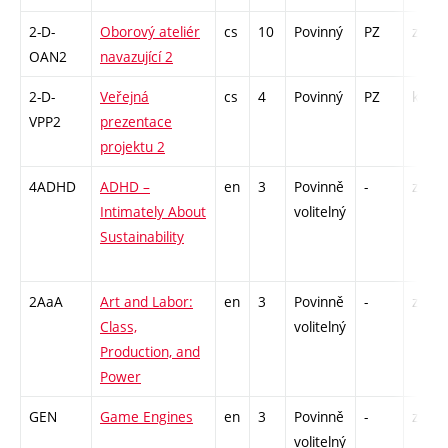
2-D-
Oborový ateliér
cs
10
Povinný
PZ
zá
OAN2
navazující 2
2-D-
Veřejná
cs
4
Povinný
PZ
kol
VPP2
prezentace
projektu 2
4ADHD
ADHD –
en
3
Povinně
-
zá
Intimately About
volitelný
Sustainability
2AaA
Art and Labor:
en
3
Povinně
-
zá
Class,
volitelný
Production, and
Power
GEN
Game Engines
en
3
Povinně
-
zá
volitelný