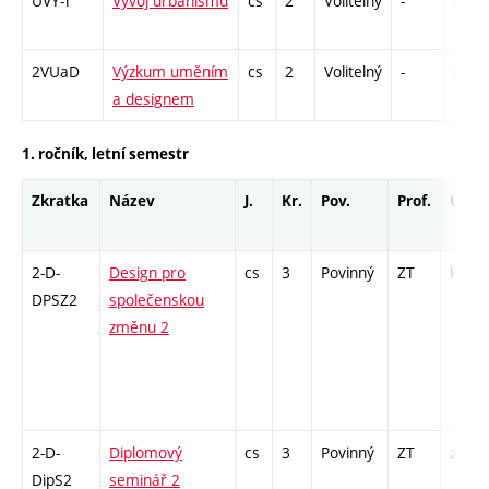
UVY-T
Vývoj urbanismu
cs
2
Volitelný
-
zá,zk
2VUaD
Výzkum uměním
cs
2
Volitelný
-
zá
a designem
1. ročník, letní semestr
Zkratka
Název
J.
Kr.
Pov.
Prof.
Uk.
2-D-
Design pro
cs
3
Povinný
ZT
kl
DPSZ2
společenskou
změnu 2
2-D-
Diplomový
cs
3
Povinný
ZT
zá
DipS2
seminář 2