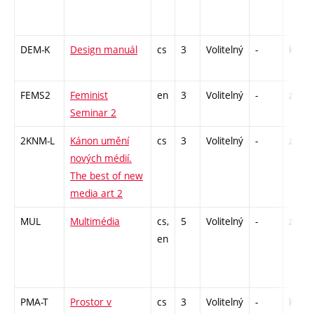
DEM-K
Design manuál
cs
3
Volitelný
-
kl
FEMS2
Feminist
en
3
Volitelný
-
zá
Seminar 2
2KNM-L
Kánon umění
cs
3
Volitelný
-
zk
nových médií.
The best of new
media art 2
MUL
Multimédia
cs,
5
Volitelný
-
zk
en
PMA-T
Prostor v
cs
3
Volitelný
-
kl