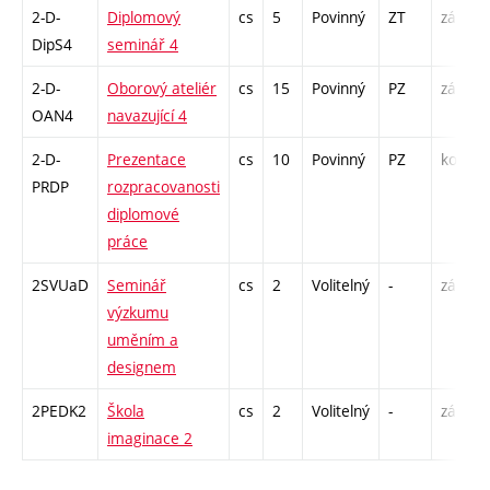
2-D-
Diplomový
cs
5
Povinný
ZT
zá
DipS4
seminář 4
2-D-
Oborový ateliér
cs
15
Povinný
PZ
zá
OAN4
navazující 4
2-D-
Prezentace
cs
10
Povinný
PZ
kol
PRDP
rozpracovanosti
/
diplomové
práce
2SVUaD
Seminář
cs
2
Volitelný
-
zá
S
výzkumu
uměním a
designem
2PEDK2
Škola
cs
2
Volitelný
-
zá
S
imaginace 2