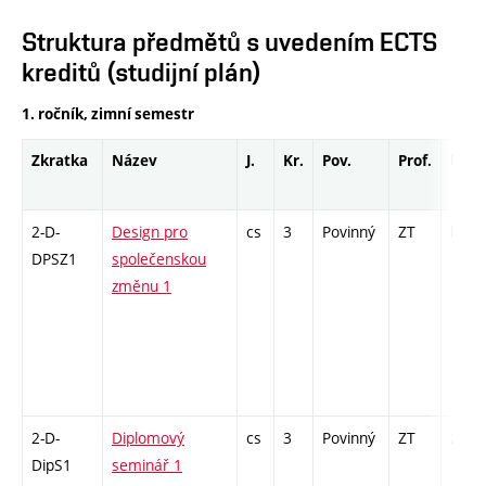
Struktura předmětů s uvedením ECTS
kreditů (studijní plán)
1. ročník, zimní semestr
Zkratka
Název
J.
Kr.
Pov.
Prof.
Uk.
2-D-
Design pro
cs
3
Povinný
ZT
kl
DPSZ1
společenskou
změnu 1
2-D-
Diplomový
cs
3
Povinný
ZT
zá
DipS1
seminář 1