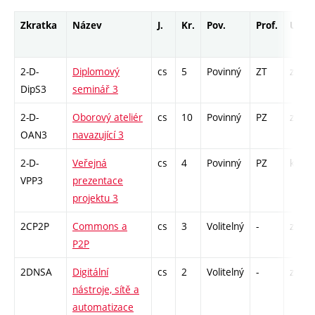
Zkratka
Název
J.
Kr.
Pov.
Prof.
Uk.
2-D-
Diplomový
cs
5
Povinný
ZT
zá
DipS3
seminář 3
2-D-
Oborový ateliér
cs
10
Povinný
PZ
zá
OAN3
navazující 3
2-D-
Veřejná
cs
4
Povinný
PZ
kol
VPP3
prezentace
projektu 3
2CP2P
Commons a
cs
3
Volitelný
-
zá
P2P
2DNSA
Digitální
cs
2
Volitelný
-
zá
nástroje, sítě a
automatizace