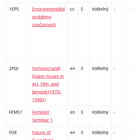
1EPS
Environmentální
cs
5
Volitelný
-
zk
problémy
současnosti
2FQI
Feminist (and)
en
3
Volitelný
-
zá
Queer Issues in
Art, Film, and
beyond (1970–
1990s)
FEMS1
Feminist
en
3
Volitelný
-
zá
Seminar 1
FOE
Future of
en
3
Volitelný
-
zá