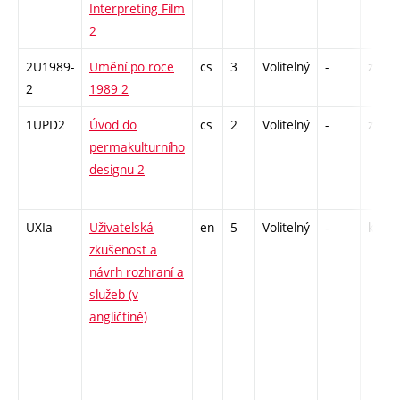
Interpreting Film
2
2U1989-
Umění po roce
cs
3
Volitelný
-
zk
2
1989 2
1UPD2
Úvod do
cs
2
Volitelný
-
zá
permakulturního
designu 2
UXIa
Uživatelská
en
5
Volitelný
-
kl
zkušenost a
návrh rozhraní a
služeb (v
angličtině)