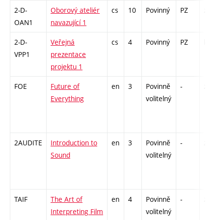
2-D-
Oborový ateliér
cs
10
Povinný
PZ
zá
OAN1
navazující 1
2-D-
Veřejná
cs
4
Povinný
PZ
kol
VPP1
prezentace
projektu 1
FOE
Future of
en
3
Povinně
-
zá
Everything
volitelný
2AUDITE
Introduction to
en
3
Povinně
-
zá
Sound
volitelný
TAIF
The Art of
en
4
Povinně
-
zk
Interpreting Film
volitelný