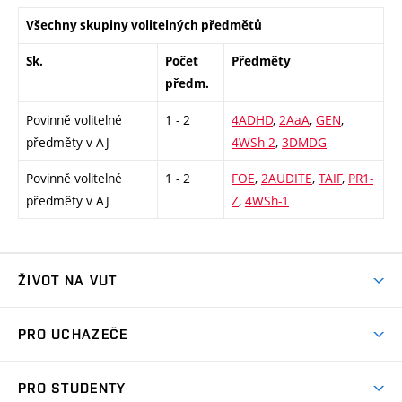
Všechny skupiny volitelných předmětů
Sk.
Počet
Předměty
předm.
Povinně volitelné
1 - 2
4ADHD
,
2AaA
,
GEN
,
předměty v AJ
4WSh-2
,
3DMDG
Povinně volitelné
1 - 2
FOE
,
2AUDITE
,
TAIF
,
PR1-
předměty v AJ
Z
,
4WSh-1
ŽIVOT NA VUT
Atmosféra VUT
PRO UCHAZEČE
Prostory školy
Proč na VUT
Koleje
PRO STUDENTY