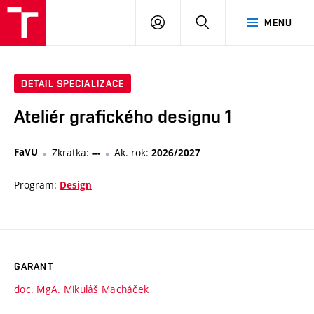
VUT
PŘIHLÁSIT
HLEDAT
MENU
SE
DETAIL SPECIALIZACE
Ateliér grafického designu 1
FaVU
Zkratka:
Ak. rok:
---
2026/2027
Program:
Design
GARANT
doc. MgA. Mikuláš Macháček