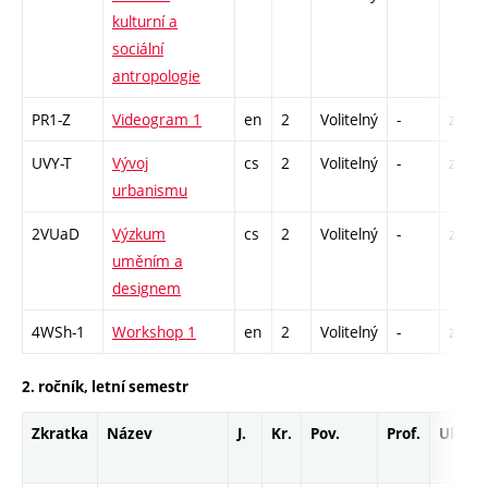
kulturní a
sociální
antropologie
PR1-Z
Videogram 1
en
2
Volitelný
-
zá
UVY-T
Vývoj
cs
2
Volitelný
-
zá,zk
urbanismu
2VUaD
Výzkum
cs
2
Volitelný
-
zá
uměním a
designem
4WSh-1
Workshop 1
en
2
Volitelný
-
zá
2. ročník, letní semestr
Zkratka
Název
J.
Kr.
Pov.
Prof.
Uk.