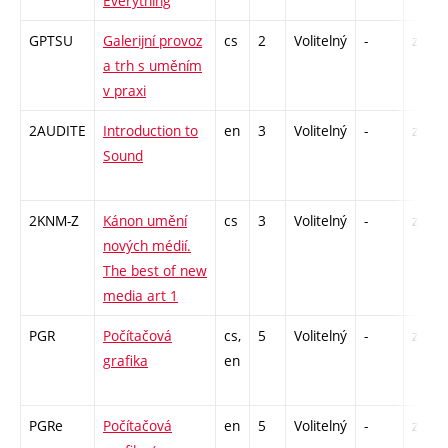
Everything
GPTSU
Galerijní provoz
cs
2
Volitelný
-
zá
a trh s uměním
v praxi
2AUDITE
Introduction to
en
3
Volitelný
-
zá
Sound
2KNM-Z
Kánon umění
cs
3
Volitelný
-
zk
nových médií.
The best of new
media art 1
PGR
Počítačová
cs,
5
Volitelný
-
zk
grafika
en
PGRe
Počítačová
en
5
Volitelný
-
zk