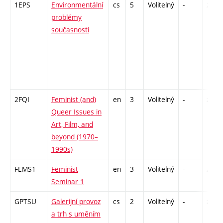
1EPS
Environmentální
cs
5
Volitelný
-
zk
problémy
současnosti
2FQI
Feminist (and)
en
3
Volitelný
-
zá
Queer Issues in
Art, Film, and
beyond (1970–
1990s)
FEMS1
Feminist
en
3
Volitelný
-
zá
Seminar 1
GPTSU
Galerijní provoz
cs
2
Volitelný
-
zá
a trh s uměním