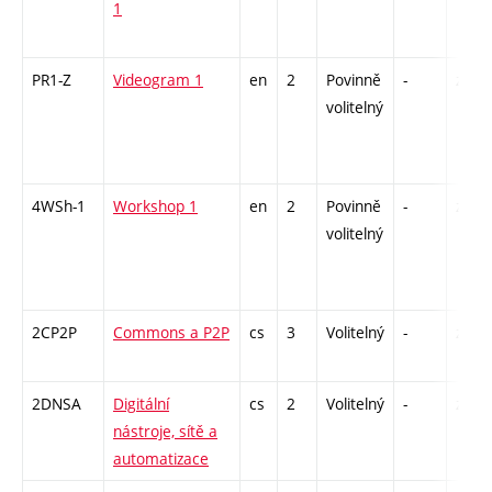
1
PR1-Z
Videogram 1
en
2
Povinně
-
zá
volitelný
4WSh-1
Workshop 1
en
2
Povinně
-
zá
volitelný
2CP2P
Commons a P2P
cs
3
Volitelný
-
zá
2DNSA
Digitální
cs
2
Volitelný
-
zá
nástroje, sítě a
automatizace