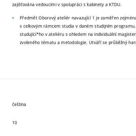
zajišťována vedoucími v spolupráci s kabinety a KTDU.
Předmět Oborový ateliér navazující 1 je zaměřen zejmén
s celkovým rámcem studia v daném studijním programu.
studující*ho v ateliéru s ohledem na individuální magist
zvoleného tématu a metodologie. Utváří se průběžný ha
čeština
10