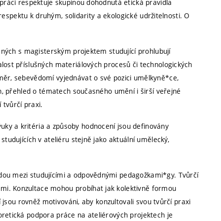
 práci respektuje skupinou dohodnutá etická pravidla
, respektu k druhým, solidarity a ekologické udržitelnosti. O
jených s magisterským projektem studující prohlubují
alost příslušných materiálových procesů či technologických
áměr, sebevědomí vyjednávat o své pozici umělkyně*ce,
ch, přehled o tématech současného umění i širší veřejné
 tvůrčí praxi.
ky a kritéria a způsoby hodnocení jsou definovány
studujících v ateliéru stejně jako aktuální umělecký,
odou mezi studujícími a odpovědnými pedagožkami*gy. Tvůrčí
mi. Konzultace mohou probíhat jak kolektivně formou
í jsou rovněž motivováni, aby konzultovali svou tvůrčí praxi
oretická podpora práce na ateliérových projektech je