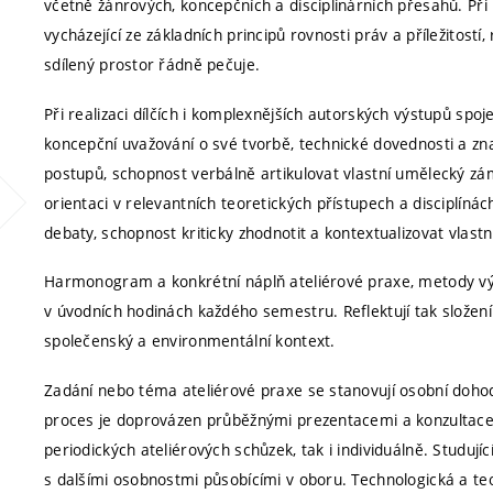
včetně žánrových, koncepčních a disciplinárních přesahů. Při
vycházející ze základních principů rovnosti práv a příležitostí
sdílený prostor řádně pečuje.
Při realizaci dílčích i komplexnějších autorských výstupů spo
koncepční uvažování o své tvorbě, technické dovednosti a zn
postupů, schopnost verbálně artikulovat vlastní umělecký z
orientaci v relevantních teoretických přístupech a disciplíná
debaty, schopnost kriticky zhodnotit a kontextualizovat vlastní
Harmonogram a konkrétní náplň ateliérové praxe, metody výu
v úvodních hodinách každého semestru. Reflektují tak složení 
společenský a environmentální kontext.
Zadání nebo téma ateliérové praxe se stanovují osobní doh
proces je doprovázen průběžnými prezentacemi a konzultace
periodických ateliérových schůzek, tak i individuálně. Studujíc
s dalšími osobnostmi působícími v oboru. Technologická a te