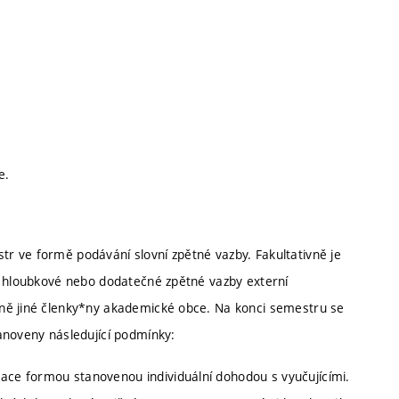
ce.
r ve formě podávání slovní zpětné vazby. Fakultativně je
í hloubkové nebo dodatečné zpětné vazby externí
ně jiné členky*ny akademické obce. Na konci semestru se
anoveny následující podmínky:
zace formou stanovenou individuální dohodou s vyučujícími.