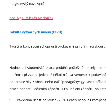
magisterský navazující
doc. MgA. Mikuláš Macháček
Fakulta výtvarných umění (FaVU)
Tvůrčí a koncepční schopnosti prokázané při přijímací zkouš
Hodnocení studentské práce probíhá průběžně po celý semest
možnost přizvat si jeden až několikrát za semestr k podáván
odbornice*íky z oboru nebo další pedagožky*gy FaVU, případ
práce hodnotí udělením zápočtu. Pro udělení zápočtu jsou st
Pravidelná účast na výuce (75 % účast) nebo její kompen