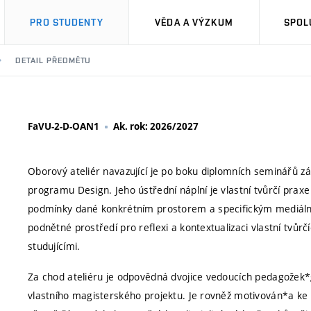
PRO STUDENTY
VĚDA A VÝZKUM
SPOL
DETAIL PŘEDMĚTU
FaVU-2-D-OAN1
Ak. rok: 2026/2027
Oborový ateliér navazující je po boku diplomních seminářů
programu Design. Jeho ústřední náplní je vlastní tvůrčí praxe s
podmínky dané konkrétním prostorem a specifickým mediální
podnětné prostředí pro reflexi a kontextualizaci vlastní tvůr
studujícími.
Za chod ateliéru je odpovědná dvojice vedoucích pedagožek*g
vlastního magisterského projektu. Je rovněž motivován*a ke s