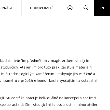
PŘIHLÁSIT
HLEDAT
UPRÁCE
O UNIVERZITĚ
EN
SE
 základním tvůrčím předmětem v magisterském studijním
tudujících. Ateliér jim pro tuto praxi zajištuje materiální
m či technologickým zaměřením. Poskytuje jim vstřícné a
čích záměrů v průběžné komunikaci s vyučujícími a ostatními
ů. Student*ka pracuje individuálně na koncepci a realizaci
polupráci s dalšími studujícími i s osobnostmi mimo ateliér,