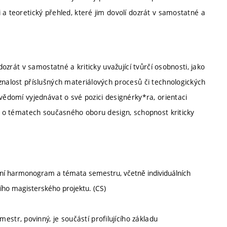
 a teoretický přehled, které jim dovolí dozrát v samostatné a
dozrát v samostatné a kriticky uvažující tvůrčí osobnosti, jako
znalost příslušných materiálových procesů či technologických
evědomí vyjednávat o své pozici designérky*ra, orientaci
ed o tématech současného oboru design, schopnost kriticky
ální harmonogram a témata semestru, včetně individuálních
ího magisterského projektu. (CS)
estr, povinný, je součástí profilujícího základu