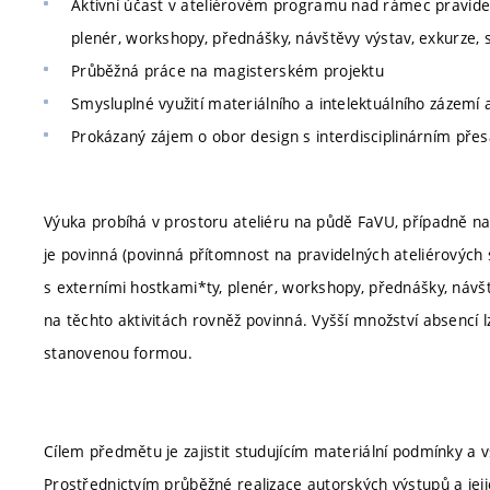
Aktivní účast v ateliérovém programu nad rámec pravidel
plenér, workshopy, přednášky, návštěvy výstav, exkurze, s
Průběžná práce na magisterském projektu
Smysluplné využití materiálního a intelektuálního zázemí
Prokázaný zájem o obor design s interdisciplinárním př
Výuka probíhá v prostoru ateliéru na půdě FaVU, případně n
je povinná (povinná přítomnost na pravidelných ateliérových 
s externími hostkami*ty, plenér, workshopy, přednášky, návště
na těchto aktivitách rovněž povinná. Vyšší množství absencí 
stanovenou formou.
Cílem předmětu je zajistit studujícím materiální podmínky a 
Prostřednictvím průběžné realizace autorských výstupů a jeji