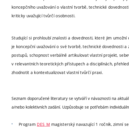
koncepčního uvažování o vlastní tvorbě, technické dovednosti
kriticky uvažující tvůrčí osobnosti.
Studující si prohloubí znalosti a dovednosti, které jim umožní 
je koncepční uvažování o své tvorbě, technické dovednosti a 
postupů, schopnost verbálně artikulovat vlastní projekt, seb
v relevantních teoretických přístupech a disciplínách, přehl
zhodnotit a kontextualizovat vlastní tvůrčí praxi.
Seznam doporučené literatury se vytváří v návaznosti na aktu
a/nebo kolektivních zadání. Uzpůsobuje se potřebám individuáln
Program
DES_M
magisterský navazující 1 ročník, zimní sem