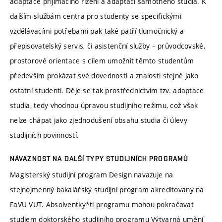
adaptace přijímacího řízení a adaptaci samotného studia. K
dalším službám centra pro studenty se specifickými
vzdělávacími potřebami pak také patří tlumočnický a
přepisovatelský servis, či asistenční služby – průvodcovské,
prostorové orientace s cílem umožnit těmto studentům
především prokázat své dovednosti a znalosti stejně jako
ostatní studenti. Děje se tak prostřednictvím tzv. adaptace
studia, tedy vhodnou úpravou studijního režimu, což však
nelze chápat jako zjednodušení obsahu studia či úlevy
studijních povinností.
NÁVAZNOST NA DALŠÍ TYPY STUDIJNÍCH PROGRAMŮ
Magisterský studijní program Design navazuje na
stejnojmenný bakalářský studijní program akreditovaný na
FaVU VUT. Absolventky*ti programu mohou pokračovat
studiem doktorského studijního programu Výtvarná umění