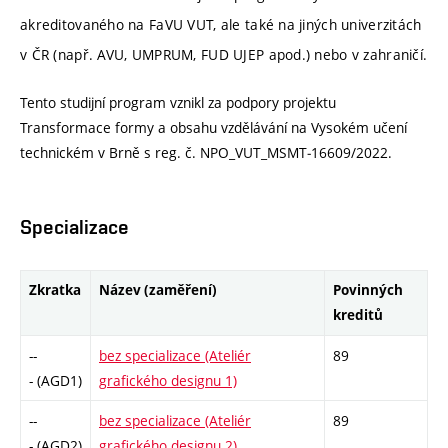
akreditovaného na FaVU VUT, ale také na jiných univerzitách
v ČR (např. AVU, UMPRUM, FUD UJEP apod.) nebo v zahraničí.
Tento studijní program vznikl za podpory projektu
Transformace formy a obsahu vzdělávání na Vysokém učení
technickém v Brně s reg. č. NPO_VUT_MSMT‐16609/2022.
Specializace
Zkratka
Název (zaměření)
Povinných
kreditů
--
bez specializace (Ateliér
89
- (AGD1)
grafického designu 1)
--
bez specializace (Ateliér
89
- (AGD2)
grafického designu 2)