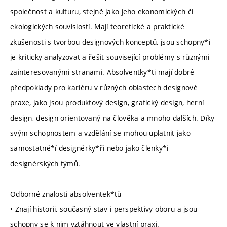
společnost a kulturu, stejně jako jeho ekonomických či
ekologických souvislostí. Mají teoretické a praktické
zkušenosti s tvorbou designových konceptů, jsou schopny*i
je kriticky analyzovat a řešit související problémy s různými
zainteresovanými stranami. Absolventky*ti mají dobré
předpoklady pro kariéru v různých oblastech designové
praxe, jako jsou produktový design, grafický design, herní
design, design orientovaný na člověka a mnoho dalších. Díky
svým schopnostem a vzdělání se mohou uplatnit jako
samostatné*í designérky*ři nebo jako členky*i
designérských týmů.
Odborné znalosti absolventek*tů
• Znají historii, současný stav i perspektivy oboru a jsou
schopny se k nim vztáhnout ve vlastní praxi.