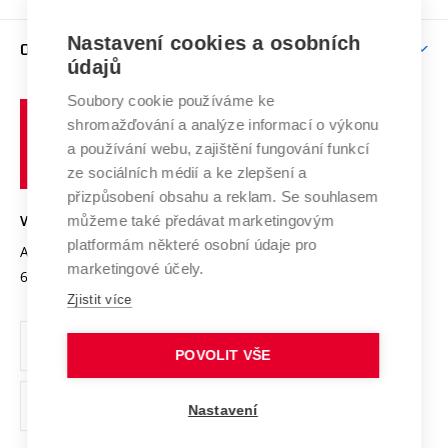
Brno
Podpora excelence
Závěrečné práce
Studium bez bariér
Zpracování osobních údajů uchazečů o studium
Firemní spolupráce
Mezinárodní vědecká rada
Nastavení cookies a osobních
O UNIVERZITĚ
Doktorské studium
Podpora podnikání
E-přihláška
údajů
Zahraniční spolupráce
Systém zajišťování kvality výzkumu
Profil univerzity
Spolupráce se školami
Soubory cookie používáme ke
Vysoké
Výzkumné infrastruktury
shromažďování a analýze informací o výkonu
Udržitelná univerzita
učení
Služby univerzity
Transfer znalostí
a používání webu, zajištění fungování funkcí
technické
Podnikavá univerzita / ContriBUTe
Mezinárodní dohody
ze sociálních médií a ke zlepšení a
Open Science
v
Bezpečná univerzita
přizpůsobení obsahu a reklam. Se souhlasem
Univerzitní sítě
Brně
Projekty
můžeme také předávat marketingovým
VYSOKÉ UČENÍ TECHNICKÉ V BRNĚ
Vyznamenání
platformám některé osobní údaje pro
Projekty ze strukturálních fondů
Antonínská 548/1
www.vut.cz
marketingové účely.
Organizační struktura
602 00 Brno
vut@vutbr.cz
Specifický výzkum
Zjistit více
Úřední deska
Ochrana osobních údajů
POVOLIT VŠE
(externí
Pracovní příležitosti
Nastavení
odkaz)
Podpora a rozvoj zaměstnanců a studujících