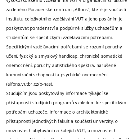
vysokoškolskému vzdělání má VUT v organizační struktuře
začleněno Poradenské centrum „Alfons“, které je součástí
Institutu celoživotního vzdělávání VUT a jeho posláním je
poskytovat poradenství a podpůrné služby uchazečům a
studentům se specifickými vzdělávacími potřebami.
Specifickými vzdělávacími potřebami se rozumí poruchy
učení, fyzický a smyslový handicap, chronické somatické
onemocnění, poruchy autistického spektra, narušené
komunikační schopnosti a psychické onemocnění
(alfons.vutbr.cz/o-nas).
Studujícím jsou poskytovány informace týkající se
přístupnosti studijních programů vzhledem ke specifickým
potřebám uchazeče, informace o architektonické
přístupnosti jednotlivých fakult a součástí univerzity, o
možnostech ubytování na kolejích VUT, o možnostech