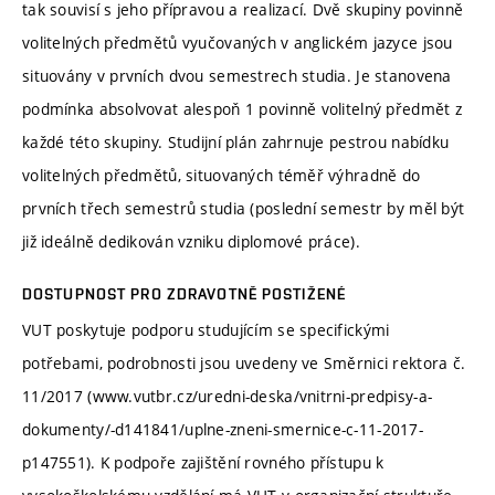
tak souvisí s jeho přípravou a realizací. Dvě skupiny povinně
volitelných předmětů vyučovaných v anglickém jazyce jsou
situovány v prvních dvou semestrech studia. Je stanovena
podmínka absolvovat alespoň 1 povinně volitelný předmět z
každé této skupiny. Studijní plán zahrnuje pestrou nabídku
volitelných předmětů, situovaných téměř výhradně do
prvních třech semestrů studia (poslední semestr by měl být
již ideálně dedikován vzniku diplomové práce).
DOSTUPNOST PRO ZDRAVOTNĚ POSTIŽENÉ
VUT poskytuje podporu studujícím se specifickými
potřebami, podrobnosti jsou uvedeny ve Směrnici rektora č.
11/2017 (www.vutbr.cz/uredni-deska/vnitrni-predpisy-a-
dokumenty/-d141841/uplne-zneni-smernice-c-11-2017-
p147551). K podpoře zajištění rovného přístupu k