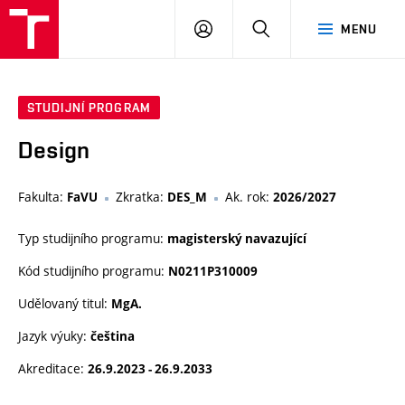
VUT
PŘIHLÁSIT
HLEDAT
MENU
SE
STUDIJNÍ PROGRAM
Design
Fakulta:
Zkratka:
Ak. rok:
FaVU
DES_M
2026/2027
Typ studijního programu:
magisterský navazující
Kód studijního programu:
N0211P310009
Udělovaný titul:
MgA.
Jazyk výuky:
čeština
Akreditace:
26.9.2023 - 26.9.2033