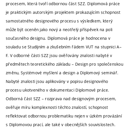
procesem, která tvoří odbornou část SZZ. Diplomová práce
je praktickým autorským projektem prokazujícím schopnost
samostatného designového procesu s výsledkem, který
může být oceněn jako nový a neotřelý příspěvek na poli
současného designu. Diplomová práce je hodnocena v
souladu se Studijním a zkušebním řádem VUT na stupnici A–
F. V odborné části SZZ jsou ověřovány znalosti nabyté v
předmětech teoretického základu – Design pro společenskou
změnu, Systémové myšlení a design a Diplomový seminář.
Nabyté znalosti jsou aplikovány v popisu designového
procesu ukotveného v dokumentaci Diplomové práce.
Odborná část SZZ – rozprava nad designovým procesem,
ověřuje míru komplexnosti těchto znalostí, schopnost
reflektovat odbornou problematiku nejen v úzkém provázání
s Diplomovou prací, ale také v obecnějších souvislostech.