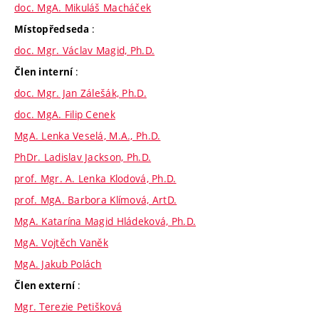
doc. MgA. Mikuláš Macháček
:
Místopředseda
doc. Mgr. Václav Magid, Ph.D.
:
Člen interní
doc. Mgr. Jan Zálešák, Ph.D.
doc. MgA. Filip Cenek
MgA. Lenka Veselá, M.A., Ph.D.
PhDr. Ladislav Jackson, Ph.D.
prof. Mgr. A. Lenka Klodová, Ph.D.
prof. MgA. Barbora Klímová, ArtD.
MgA. Katarína Magid Hládeková, Ph.D.
MgA. Vojtěch Vaněk
MgA. Jakub Polách
:
Člen externí
Mgr. Terezie Petišková