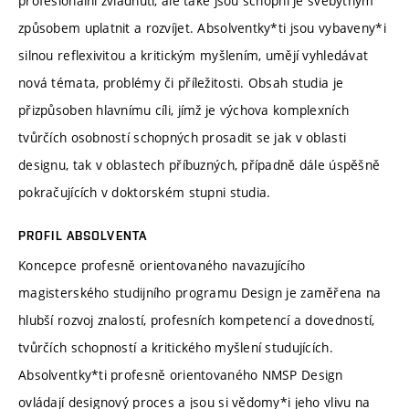
profesionální zvládnutí, ale také jsou schopni je svébytným
způsobem uplatnit a rozvíjet. Absolventky*ti jsou vybaveny*i
silnou reflexivitou a kritickým myšlením, umějí vyhledávat
nová témata, problémy či příležitosti. Obsah studia je
přizpůsoben hlavnímu cíli, jímž je výchova komplexních
tvůrčích osobností schopných prosadit se jak v oblasti
designu, tak v oblastech příbuzných, případně dále úspěšně
pokračujících v doktorském stupni studia.
PROFIL ABSOLVENTA
Koncepce profesně orientovaného navazujícího
magisterského studijního programu Design je zaměřena na
hlubší rozvoj znalostí, profesních kompetencí a dovedností,
tvůrčích schopností a kritického myšlení studujících.
Absolventky*ti profesně orientovaného NMSP Design
ovládají designový proces a jsou si vědomy*i jeho vlivu na