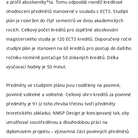
a profil absolventky*ta. Tomu odpovídá rovněž kreditové
ohodnocení předmětů stanovené v souladu s ECTS. Studijní
plán je rozvržen do čtyř semestrů ve dvou akademických
rocích. Celkový počet kreditů pro úspěšné absolvování
magisterského studia je 120 ECTS kreditů. Doporučený roční
studijní plán je stanoven na 60 kreditů, pro postup do dalšího
ročníku nicméně postačuje 50 získaných kreditů. Délka
vyučovací hodiny je 50 minut.
Předměty ve studijním plánu jsou rozděleny na povinné,
povinně volitelné a volitelné. Celkový úhrn kreditů za povinné
předměty je 91 (z toho zhruba třetinu tvoří předměty
teoretického základu). NMSP Design je koncipovaný tak, aby
umožňoval soustředěnou a dlouhodobou práci na
diplomovém projektu – významná část povinných předmětů