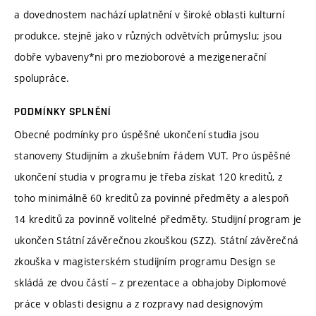
a dovednostem nachází uplatnění v široké oblasti kulturní
produkce, stejně jako v různých odvětvích průmyslu; jsou
dobře vybaveny*ni pro mezioborové a mezigenerační
spolupráce.
PODMÍNKY SPLNĚNÍ
Obecné podmínky pro úspěšné ukončení studia jsou
stanoveny Studijním a zkušebním řádem VUT. Pro úspěšné
ukončení studia v programu je třeba získat 120 kreditů, z
toho minimálně 60 kreditů za povinné předměty a alespoň
14 kreditů za povinně volitelné předměty. Studijní program je
ukončen Státní závěrečnou zkouškou (SZZ). Státní závěrečná
zkouška v magisterském studijním programu Design se
skládá ze dvou částí – z prezentace a obhajoby Diplomové
práce v oblasti designu a z rozpravy nad designovým