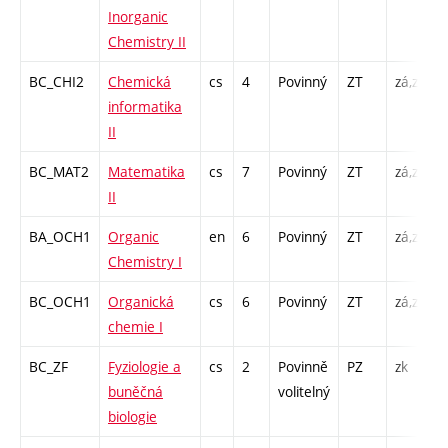
Inorganic
Chemistry II
BC_CHI2
Chemická
cs
4
Povinný
ZT
zá,zk
P
informatika
II
BC_MAT2
Matematika
cs
7
Povinný
ZT
zá,zk
P
II
BA_OCH1
Organic
en
6
Povinný
ZT
zá,zk
P
Chemistry I
BC_OCH1
Organická
cs
6
Povinný
ZT
zá,zk
P
chemie I
BC_ZF
Fyziologie a
cs
2
Povinně
PZ
zk
P
buněčná
volitelný
biologie