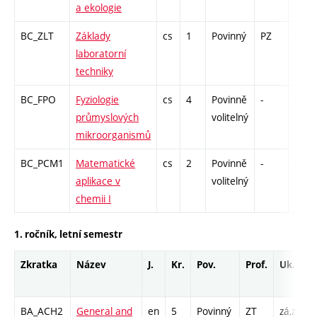
a ekologie
BC_ZLT
Základy
cs
1
Povinný
PZ
kl
laboratorní
techniky
BC_FPO
Fyziologie
cs
4
Povinně
-
zk
průmyslových
volitelný
mikroorganismů
BC_PCM1
Matematické
cs
2
Povinně
-
kl
aplikace v
volitelný
chemii I
1. ročník, letní semestr
Zkratka
Název
J.
Kr.
Pov.
Prof.
Uk.
BA_ACH2
General and
en
5
Povinný
ZT
zá,zk
P