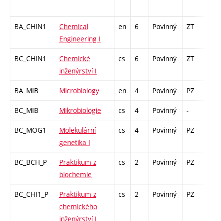
BA_CHIN1
Chemical
en
6
Povinný
ZT
zá,
Engineering I
BC_CHIN1
Chemické
cs
6
Povinný
ZT
zá,
inženýrství I
BA_MIB
Microbiology
en
4
Povinný
PZ
zk
BC_MIB
Mikrobiologie
cs
4
Povinný
-
zk
BC_MOG1
Molekulární
cs
4
Povinný
PZ
zk
genetika I
BC_BCH_P
Praktikum z
cs
2
Povinný
PZ
zá
biochemie
BC_CHI1_P
Praktikum z
cs
2
Povinný
PZ
kl
chemického
inženýrství I