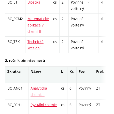
BC_ETI
Bioetika
cs
2
Povinně
-
kl
S
volitelný
BC_PCM2
Matematické
cs
2
Povinně
-
kl
P
aplikace v
volitelný
chemii II
BC_TEK
Technické
cs
2
Povinně
-
kl
kreslení
volitelný
2. ročník, zimní semestr
Zkratka
Název
J.
Kr.
Pov.
Prof.
Uk.
BC_ANC1
Analytická
cs
6
Povinný
ZT
zá,
chemie I
BC_FCH1
Fyzikální chemie
cs
6
Povinný
ZT
zá,
I