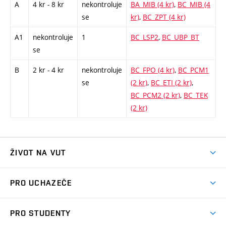
A
4 kr - 8 kr
nekontroluje
BA_MIB (4 kr)
,
BC_MIB (4
se
kr)
,
BC_ZPT (4 kr)
A1
nekontroluje
1
BC_LSP2
,
BC_UBP_BT
se
B
2 kr - 4 kr
nekontroluje
BC_FPO (4 kr)
,
BC_PCM1
se
(2 kr)
,
BC_ETI (2 kr)
,
BC_PCM2 (2 kr)
,
BC_TEK
(2 kr)
ŽIVOT NA VUT
Atmosféra VUT
PRO UCHAZEČE
Prostory školy
Proč na VUT
Koleje
PRO STUDENTY
Studijní programy