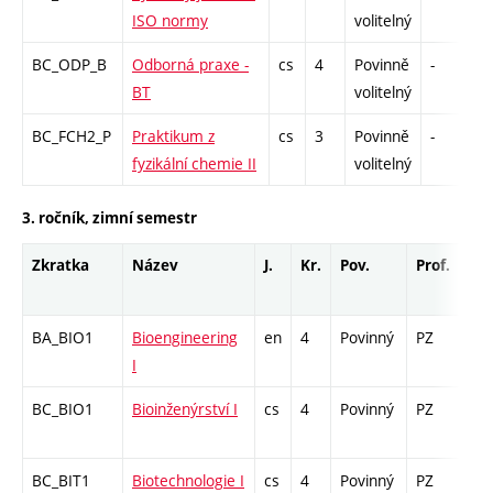
ISO normy
volitelný
BC_ODP_B
Odborná praxe -
cs
4
Povinně
-
z
BT
volitelný
BC_FCH2_P
Praktikum z
cs
3
Povinně
-
k
fyzikální chemie II
volitelný
3. ročník, zimní semestr
Zkratka
Název
J.
Kr.
Pov.
Prof.
Uk.
BA_BIO1
Bioengineering
en
4
Povinný
PZ
zá,
I
BC_BIO1
Bioinženýrství I
cs
4
Povinný
PZ
zá,
BC_BIT1
Biotechnologie I
cs
4
Povinný
PZ
zá,