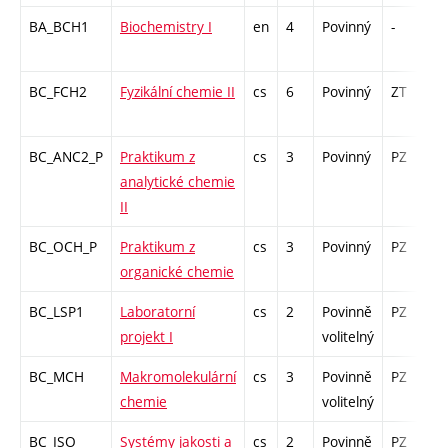
BA_BCH1
Biochemistry I
en
4
Povinný
-
z
BC_FCH2
Fyzikální chemie II
cs
6
Povinný
ZT
z
BC_ANC2_P
Praktikum z
cs
3
Povinný
PZ
k
analytické chemie
II
BC_OCH_P
Praktikum z
cs
3
Povinný
PZ
k
organické chemie
BC_LSP1
Laboratorní
cs
2
Povinně
PZ
k
projekt I
volitelný
BC_MCH
Makromolekulární
cs
3
Povinně
PZ
z
chemie
volitelný
BC_ISO
Systémy jakosti a
cs
2
Povinně
PZ
k