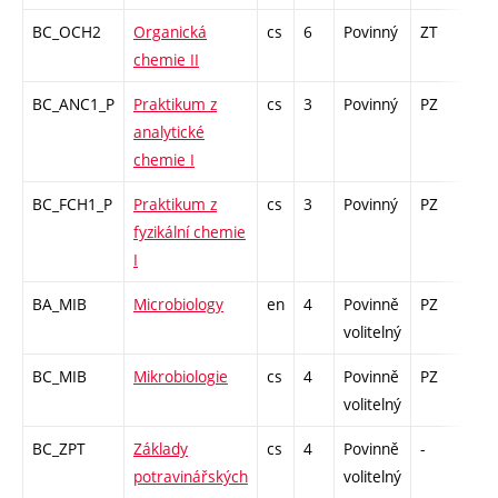
BC_OCH2
Organická
cs
6
Povinný
ZT
zá,
chemie II
BC_ANC1_P
Praktikum z
cs
3
Povinný
PZ
kl
analytické
chemie I
BC_FCH1_P
Praktikum z
cs
3
Povinný
PZ
kl
fyzikální chemie
I
BA_MIB
Microbiology
en
4
Povinně
PZ
zk
volitelný
BC_MIB
Mikrobiologie
cs
4
Povinně
PZ
zk
volitelný
BC_ZPT
Základy
cs
4
Povinně
-
zk
potravinářských
volitelný