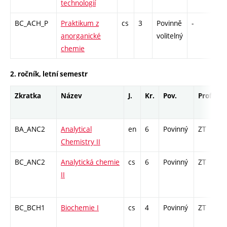
technologií
BC_ACH_P
Praktikum z
cs
3
Povinně
-
kl
anorganické
volitelný
chemie
2. ročník, letní semestr
Zkratka
Název
J.
Kr.
Pov.
Prof.
U
BA_ANC2
Analytical
en
6
Povinný
ZT
z
Chemistry II
BC_ANC2
Analytická chemie
cs
6
Povinný
ZT
z
II
BC_BCH1
Biochemie I
cs
4
Povinný
ZT
z