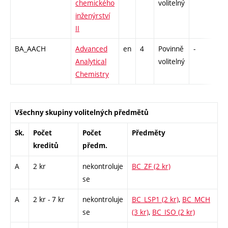
chemického
volitelný
inženýrství
II
BA_AACH
Advanced
en
4
Povinně
-
zk
Analytical
volitelný
Chemistry
Všechny skupiny volitelných předmětů
Sk.
Počet
Počet
Předměty
kreditů
předm.
A
2 kr
nekontroluje
BC_ZF (2 kr)
se
A
2 kr - 7 kr
nekontroluje
BC_LSP1 (2 kr)
,
BC_MCH
se
(3 kr)
,
BC_ISO (2 kr)