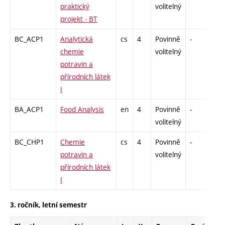
praktický
volitelný
projekt - BT
BC_ACP1
Analytická
cs
4
Povinně
-
zk
chemie
volitelný
potravin a
přírodních látek
I
BA_ACP1
Food Analysis
en
4
Povinně
-
zk
volitelný
BC_CHP1
Chemie
cs
4
Povinně
-
zk
potravin a
volitelný
přírodních látek
I
3. ročník, letní semestr