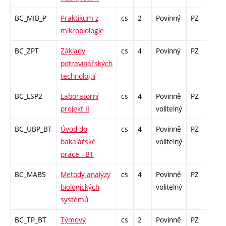
BC_MIB_P
Praktikum z
cs
2
Povinný
PZ
zá
mikrobiologie
BC_ZPT
Základy
cs
4
Povinný
PZ
zk
potravinářských
technologií
BC_LSP2
Laboratorní
cs
4
Povinně
PZ
kl
projekt II
volitelný
BC_UBP_BT
Úvod do
cs
4
Povinně
PZ
kl
bakalářské
volitelný
práce - BT
BC_MABS
Metody analýzy
cs
4
Povinně
PZ
zá,
biologických
volitelný
systémů
BC_TP_BT
Týmový
cs
2
Povinně
PZ
zá