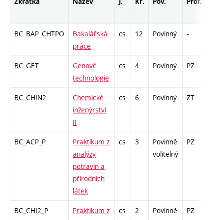
Zkratka
Název
J.
Kr.
Pov.
Prof.
Uk
BC_BAP_CHTPO
Bakalářská
cs
12
Povinný
-
zá
práce
BC_GET
Genové
cs
4
Povinný
PZ
zá,
technologie
BC_CHIN2
Chemické
cs
6
Povinný
ZT
zá,
inženýrství
II
BC_ACP_P
Praktikum z
cs
3
Povinně
PZ
kl
analýzy
volitelný
potravin a
přírodních
látek
BC_CHI2_P
Praktikum z
cs
2
Povinně
PZ
kl