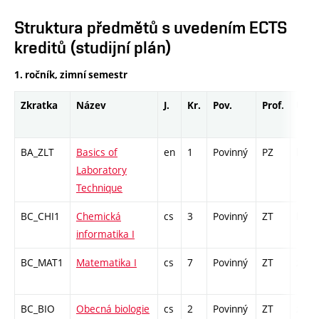
Struktura předmětů s uvedením ECTS
kreditů (studijní plán)
1. ročník, zimní semestr
Zkratka
Název
J.
Kr.
Pov.
Prof.
Uk.
BA_ZLT
Basics of
en
1
Povinný
PZ
kl
Laboratory
Technique
BC_CHI1
Chemická
cs
3
Povinný
ZT
kl
informatika I
BC_MAT1
Matematika I
cs
7
Povinný
ZT
zá,zk
BC_BIO
Obecná biologie
cs
2
Povinný
ZT
zk