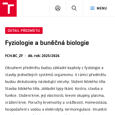
VUT
PŘIHLÁSIT
HLEDAT
MENU
SE
DETAIL PŘEDMĚTU
Fyziologie a buněčná biologie
FCH-BC_ZF
Ak. rok: 2025/2026
Obsahem předmětu budou základní kapitoly z fyziologie a
stavby jednotlivých systémů organismu. V rámci předmětu
budou diskutovány následující okruhy: Složení lidského těla.
Stavba lidského těla, základní typy tkání. Kostra, stavba a
funkce. Složení krve, její vlastnosti, krevní skupiny, plasma,
srážení krve. Poruchy krvetvorby a srážlivosti. Homeostáza,
hospodaření s vodou a elektrolyty, termoregulace. Imunitní