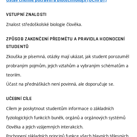
Ústav chemie potravin a biotechnologií (ÚCHPBT)
VSTUPNÍ ZNALOSTI
Znalost středoškolské biologie člověka.
ZPŮSOB ZAKONČENÍ PŘEDMĚTU A PRAVIDLA HODNOCENÍ
STUDENTŮ
Zkouška je písemná, otázky mají ukázat, jak student porozuměl
probraným pojmům, jejich vztahům a vybraným schématům a
teoriím.
Účast na přednáškách není povinná, ale doporučuje se.
UČEBNÍ CÍLE
Cílem je poskytnout studentům informace o základních
fyziologických funkcích buněk, orgánů a orgánových systémů
člověka a jejich vzájemných interakcích.
Pochopení základních principů funkce všech hlavních tělesných