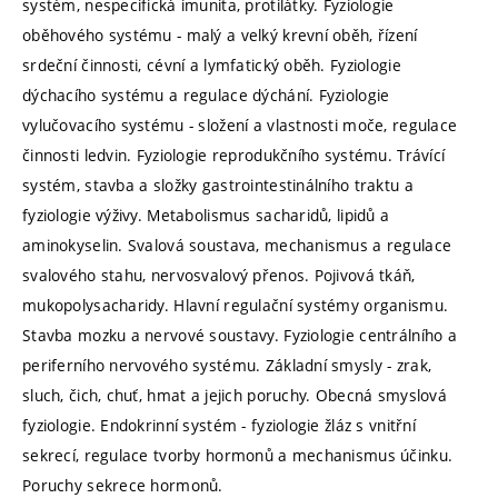
systém, nespecifická imunita, protilátky. Fyziologie
oběhového systému - malý a velký krevní oběh, řízení
srdeční činnosti, cévní a lymfatický oběh. Fyziologie
dýchacího systému a regulace dýchání. Fyziologie
vylučovacího systému - složení a vlastnosti moče, regulace
činnosti ledvin. Fyziologie reprodukčního systému. Trávící
systém, stavba a složky gastrointestinálního traktu a
fyziologie výživy. Metabolismus sacharidů, lipidů a
aminokyselin. Svalová soustava, mechanismus a regulace
svalového stahu, nervosvalový přenos. Pojivová tkáň,
mukopolysacharidy. Hlavní regulační systémy organismu.
Stavba mozku a nervové soustavy. Fyziologie centrálního a
periferního nervového systému. Základní smysly - zrak,
sluch, čich, chuť, hmat a jejich poruchy. Obecná smyslová
fyziologie. Endokrinní systém - fyziologie žláz s vnitřní
sekrecí, regulace tvorby hormonů a mechanismus účinku.
Poruchy sekrece hormonů.