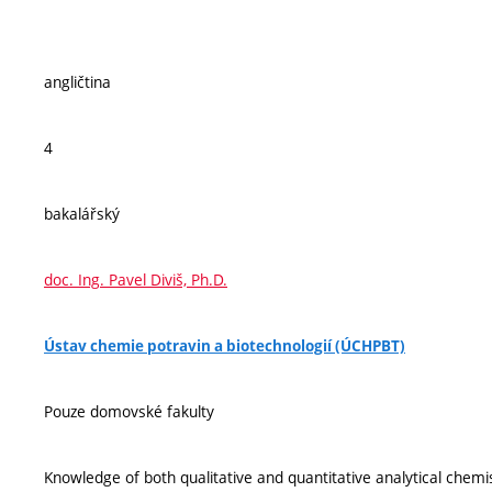
angličtina
4
bakalářský
doc. Ing. Pavel Diviš, Ph.D.
Ústav chemie potravin a biotechnologií (ÚCHPBT)
Pouze domovské fakulty
Knowledge of both qualitative and quantitative analytical chem