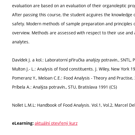
evaluation are based on an evaluation of their organoleptic pr
After passing this course, the student acguires the knowledge 
safety. Modern methods of sample preparation and principles of
overview. Methods are assessed with respect to their use and 
analytes.
Davídek J. a kol.: Laboratorní příručka analýzy potravin., SNTL,
Multon J.- L.: Analysis of food constituents. J. Wiley, New York 1
Pomeranz Y., Meloan C.E.: Food Analysis - Theory and Practise, 
Príbela A.: Analýza potravín., STU, Bratislava 1991 (CS)
Nollet L.M.L: Handbook of Food Analysis. Vol.1, Vol.2, Marcel D
aktuální otevřený kurz
eLearning: