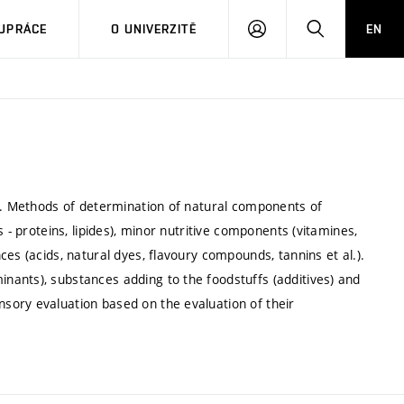
PŘIHLÁSIT
HLEDAT
UPRÁCE
O UNIVERZITĚ
EN
SE
ry. Methods of determination of natural components of
 - proteins, lipides), minor nutritive components (vitamines,
es (acids, natural dyes, flavoury compounds, tannins et al.).
ants), substances adding to the foodstuffs (additives) and
sory evaluation based on the evaluation of their