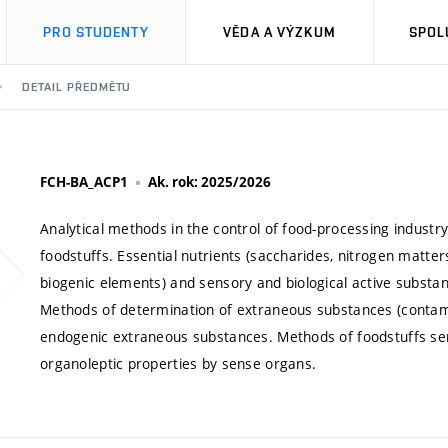
PRO STUDENTY
VĚDA A VÝZKUM
SPOL
DETAIL PŘEDMĚTU
FCH-BA_ACP1
Ak. rok: 2025/2026
Analytical methods in the control of food-processing indust
foodstuffs. Essential nutrients (saccharides, nitrogen matters
biogenic elements) and sensory and biological active substanc
Methods of determination of extraneous substances (contamin
endogenic extraneous substances. Methods of foodstuffs sen
organoleptic properties by sense organs.