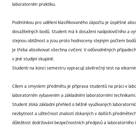
laboratorním praktiku.
Podmínkou pro udělení klasifikovaného zápočtu je úspěšné absol
dosažitelných bodů. Student má k dosažení nadpolovičního a vyš
stejnou obtížnost a jsou proto hodnoceny stejným počtem bodů
Je třeba absolvovat všechna cvičení. V odůvodněných případec
v jiné studijní skupině.
Studenti na konci semestru vypracují závěrečný test na elearni
Cílem a smyslem předmětu je příprava studentů na práci v labo
laboratorním vybavením a základními laboratorními technikami
Student získá základní přehled o běžně využívaných laboratorn
nezbytnost a užitečnost znalostí získaných v dalších předmětec
důležitost dodržování bezpečnostních předpisů a laboratorního 