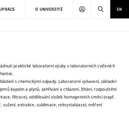
PŘIHLÁSIT
HLEDAT
UPRÁCE
O UNIVERZITĚ
EN
SE
ádnutí praktické laboratorní výuky v laboratorních cvičeních
chemie.
kládání s chemickými odpady. Laboratorní vybavení, základní
emů kapalin a plynů, zahřívání a chlazení, žíhání, rozpouštění
ace, filtrace), oddělování složek homogenních směsí (např.
př. sušení, extrakce, sublimace, rekrystalizace), měření