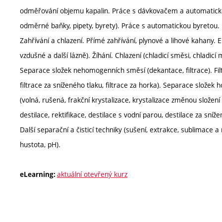
odměřování objemu kapalin. Práce s dávkovačem a automatick
odměrné baňky, pipety, byrety). Práce s automatickou byretou.
Zahřívání a chlazení. Přímé zahřívání, plynové a lihové kahany. E
vzdušné a další lázně). Žíhání. Chlazení (chladicí směsi, chladicí 
Separace složek nehomogenních směsí (dekantace, filtrace). Filtr
filtrace za sníženého tlaku, filtrace za horka). Separace složek 
(volná, rušená, frakční krystalizace, krystalizace změnou složení 
destilace, rektifikace, destilace s vodní parou, destilace za sníže
Další separační a čisticí techniky (sušení, extrakce, sublimace a 
hustota, pH).
aktuální otevřený kurz
eLearning: