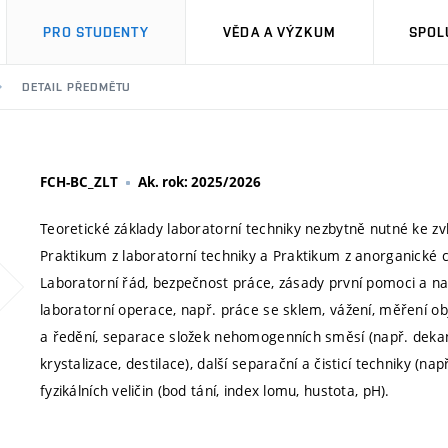
PRO STUDENTY
VĚDA A VÝZKUM
SPOL
DETAIL PŘEDMĚTU
FCH-BC_ZLT
Ak. rok: 2025/2026
Teoretické základy laboratorní techniky nezbytně nutné ke zvl
Praktikum z laboratorní techniky a Praktikum z anorganické 
Laboratorní řád, bezpečnost práce, zásady první pomoci a na
laboratorní operace, např. práce se sklem, vážení, měření obj
a ředění, separace složek nehomogenních směsí (např. dekant
krystalizace, destilace), další separační a čisticí techniky (na
fyzikálních veličin (bod tání, index lomu, hustota, pH).