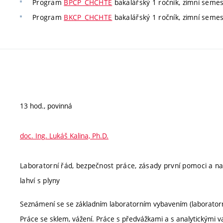
Program
BPCP_CHCHTE
bakalářský 1 ročník, zimní semestr
Program
BKCP_CHCHTE
bakalářský 1 ročník, zimní semestr
13 hod., povinná
doc. Ing. Lukáš Kalina, Ph.D.
Laboratorní řád, bezpečnost práce, zásady první pomoci a n
lahví s plyny
Seznámení se se základním laboratorním vybavením (laboratorní
Práce se sklem, vážení. Práce s předvážkami a s analytickými 