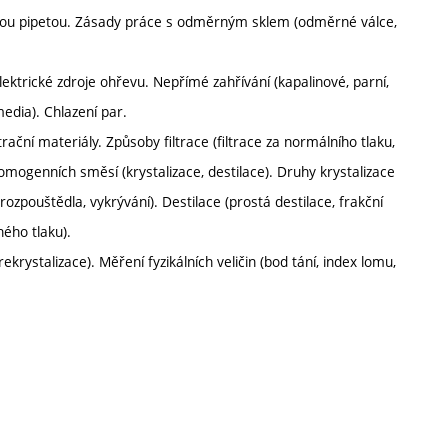
ou pipetou. Zásady práce s odměrným sklem (odměrné válce,
lektrické zdroje ohřevu. Nepřímé zahřívání (kapalinové, parní,
media). Chlazení par.
ační materiály. Způsoby filtrace (filtrace za normálního tlaku,
homogenních směsí (krystalizace, destilace). Druhy krystalizace
rozpouštědla, vykrývání). Destilace (prostá destilace, frakční
ného tlaku).
rekrystalizace). Měření fyzikálních veličin (bod tání, index lomu,