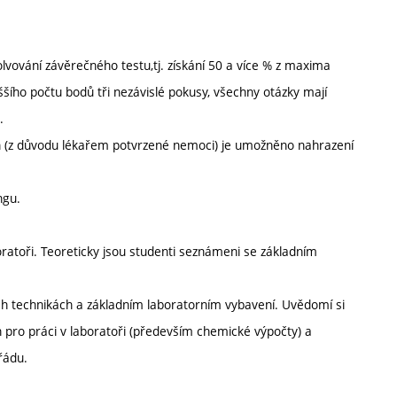
vování závěrečného testu,tj. získání 50 a více % z maxima
šího počtu bodů tři nezávislé pokusy, všechny otázky mají
.
h (z důvodu lékařem potvrzené nemoci) je umožněno nahrazení
ngu.
ratoři. Teoreticky jsou studenti seznámeni se základním
.
ích technikách a základním laboratorním vybavení. Uvědomí si
h pro práci v laboratoři (především chemické výpočty) a
řádu.