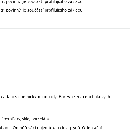
, povinný, je součástí profilujícího základu
, povinný, je součástí profilujícího základu
akládání s chemickými odpady. Barevné značení tlakových
 pomůcky, sklo, porcelán).
vahami. Odměřování objemů kapalin a plynů. Orientační