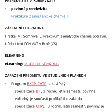
PREREKVIZITY A KOREKVIZITY
povinná prerekvizita
Praktikum z anorganické chemie I
ZÁKLADNÍ LITERATURA
Hrstka, M., Somrová, L. Praktikum z analytické chemie potravin.
Učební text FCH VUT v Brně (CS)
ELEARNING
aktuální otevřený kurz
eLearning:
ZAŘAZENÍ PŘEDMĚTU VE STUDIJNÍCH PLÁNECH
Program
BKCP_CHTP
bakalářský
specializace
BT
, 3 ročník, letní semestr, povinně
volitelný, je součástí profilujícího základu
specializace
CHPL
, 3 ročník, letní semestr, povinný, je