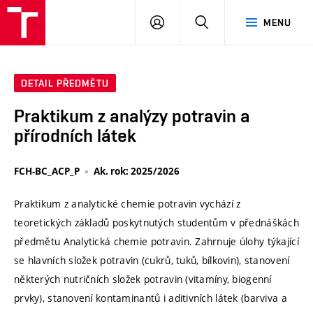
VUT
PŘIHLÁSIT
HLEDAT
MENU
SE
DETAIL PŘEDMĚTU
Praktikum z analýzy potravin a
přírodních látek
FCH-BC_ACP_P
Ak. rok: 2025/2026
Praktikum z analytické chemie potravin vychází z
teoretických základů poskytnutých studentům v přednáškách
předmětu Analytická chemie potravin. Zahrnuje úlohy týkající
se hlavních složek potravin (cukrů, tuků, bílkovin), stanovení
některých nutričních složek potravin (vitamíny, biogenní
prvky), stanovení kontaminantů i aditivních látek (barviva a