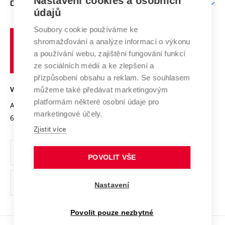
Nastavení cookies a osobních
O UNIVERZITĚ
Doktorské studium
Podpora podnikání
E-přihláška
údajů
Zahraniční spolupráce
Systém zajišťování kvality výzkumu
Profil univerzity
Spolupráce se školami
Soubory cookie používáme ke
Vysoké
Výzkumné infrastruktury
shromažďování a analýze informací o výkonu
Udržitelná univerzita
učení
Služby univerzity
Transfer znalostí
a používání webu, zajištění fungování funkcí
technické
Podnikavá univerzita / ContriBUTe
Mezinárodní dohody
ze sociálních médií a ke zlepšení a
Open Science
v
Bezpečná univerzita
přizpůsobení obsahu a reklam. Se souhlasem
Univerzitní sítě
Brně
Projekty
můžeme také předávat marketingovým
VYSOKÉ UČENÍ TECHNICKÉ V BRNĚ
Vyznamenání
platformám některé osobní údaje pro
Projekty ze strukturálních fondů
Antonínská 548/1
www.vut.cz
marketingové účely.
Organizační struktura
602 00 Brno
vut@vutbr.cz
Specifický výzkum
Zjistit více
Úřední deska
Ochrana osobních údajů
POVOLIT VŠE
(externí
Pracovní příležitosti
Nastavení
odkaz)
Podpora a rozvoj zaměstnanců a studujících
Povolit pouze nezbytné
Rovné příležitosti