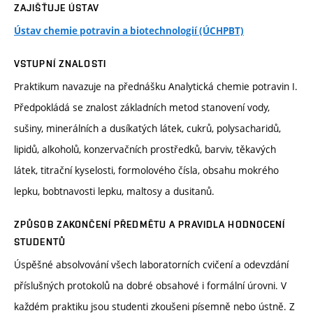
ZAJIŠŤUJE ÚSTAV
Ústav chemie potravin a biotechnologií (ÚCHPBT)
VSTUPNÍ ZNALOSTI
Praktikum navazuje na přednášku Analytická chemie potravin I.
Předpokládá se znalost základních metod stanovení vody,
sušiny, minerálních a dusíkatých látek, cukrů, polysacharidů,
lipidů, alkoholů, konzervačních prostředků, barviv, těkavých
látek, titrační kyselosti, formolového čísla, obsahu mokrého
lepku, bobtnavosti lepku, maltosy a dusitanů.
ZPŮSOB ZAKONČENÍ PŘEDMĚTU A PRAVIDLA HODNOCENÍ
STUDENTŮ
Úspěšné absolvování všech laboratorních cvičení a odevzdání
příslušných protokolů na dobré obsahové i formální úrovni. V
každém praktiku jsou studenti zkoušeni písemně nebo ústně. Z