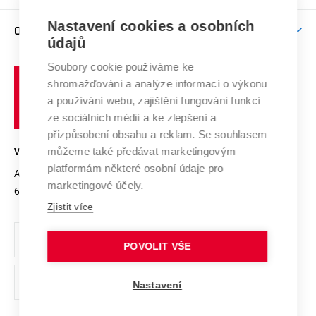
Podpora excelence
Závěrečné práce
Studium bez bariér
Zpracování osobních údajů uchazečů o studium
Firemní spolupráce
Mezinárodní vědecká rada
Nastavení cookies a osobních
O UNIVERZITĚ
Doktorské studium
Podpora podnikání
E-přihláška
údajů
Zahraniční spolupráce
Systém zajišťování kvality výzkumu
Profil univerzity
Spolupráce se školami
Soubory cookie používáme ke
Vysoké
Výzkumné infrastruktury
shromažďování a analýze informací o výkonu
Udržitelná univerzita
učení
Služby univerzity
Transfer znalostí
a používání webu, zajištění fungování funkcí
technické
Podnikavá univerzita / ContriBUTe
Mezinárodní dohody
ze sociálních médií a ke zlepšení a
Open Science
v
Bezpečná univerzita
přizpůsobení obsahu a reklam. Se souhlasem
Univerzitní sítě
Brně
Projekty
můžeme také předávat marketingovým
VYSOKÉ UČENÍ TECHNICKÉ V BRNĚ
Vyznamenání
platformám některé osobní údaje pro
Projekty ze strukturálních fondů
Antonínská 548/1
www.vut.cz
marketingové účely.
Organizační struktura
602 00 Brno
vut@vutbr.cz
Specifický výzkum
Zjistit více
Úřední deska
Ochrana osobních údajů
POVOLIT VŠE
(externí
Pracovní příležitosti
Nastavení
odkaz)
Podpora a rozvoj zaměstnanců a studujících