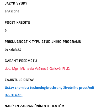
JAZYK VÝUKY
angličtina
POČET KREDITŮ
6
PŘÍSLUŠNOST K TYPU STUDIJNÍHO PROGRAMU
bakalářský
GARANT PŘEDMĚTU
doc. Mgr. Michaela Vašinová Galiová, Ph.D.
ZAJIŠŤUJE ÚSTAV
Ústav chemie a technologie ochrany životního prostředí
(ÚCHTOŽP)
NABÍZEN ZAHRANIČNÍM STUDENTŮM