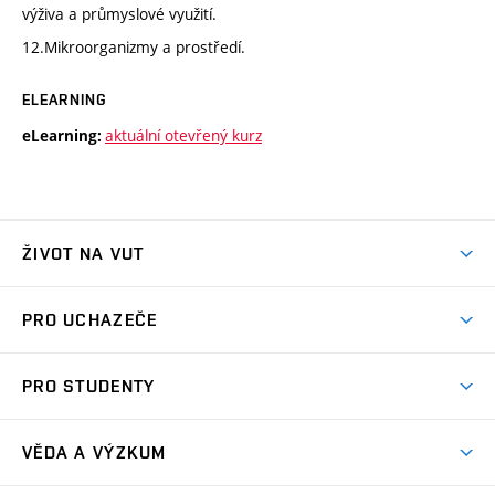
výživa a průmyslové využití.
12.Mikroorganizmy a prostředí.
ELEARNING
aktuální otevřený kurz
eLearning:
ŽIVOT NA VUT
Atmosféra VUT
PRO UCHAZEČE
Prostory školy
Proč na VUT
Koleje
PRO STUDENTY
Studijní programy
Stravování
Předměty
Studijní předpisy
Studium a stáže v zahraničí
Stipendia
Dny otevřených dveří
VĚDA A VÝZKUM
Sport na VUT
(externí
Studijní programy
Poplatky za studium
Uznání zahraničního vzdělání
Knihovny
Aktivity pro juniory
Studentský život