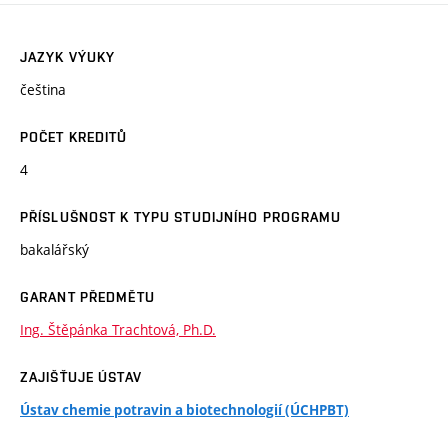
JAZYK VÝUKY
čeština
POČET KREDITŮ
4
PŘÍSLUŠNOST K TYPU STUDIJNÍHO PROGRAMU
bakalářský
GARANT PŘEDMĚTU
Ing. Štěpánka Trachtová, Ph.D.
ZAJIŠŤUJE ÚSTAV
Ústav chemie potravin a biotechnologií (ÚCHPBT)