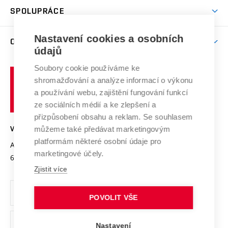
odkaz)
Věda a výzkum na VUT
Harmonogram akademického roku
Zpracování osobních údajů studentů
Sociální bezpečí
SPOLUPRÁCE
Celoživotní vzdělávání
Brno
Podpora excelence
Závěrečné práce
Studium bez bariér
Zpracování osobních údajů uchazečů o studium
Firemní spolupráce
Mezinárodní vědecká rada
Nastavení cookies a osobních
O UNIVERZITĚ
Doktorské studium
Podpora podnikání
E-přihláška
údajů
Zahraniční spolupráce
Systém zajišťování kvality výzkumu
Profil univerzity
Spolupráce se školami
Soubory cookie používáme ke
Vysoké
Výzkumné infrastruktury
shromažďování a analýze informací o výkonu
Udržitelná univerzita
učení
Služby univerzity
Transfer znalostí
a používání webu, zajištění fungování funkcí
technické
Podnikavá univerzita / ContriBUTe
Mezinárodní dohody
ze sociálních médií a ke zlepšení a
Open Science
v
Bezpečná univerzita
přizpůsobení obsahu a reklam. Se souhlasem
Univerzitní sítě
Brně
Projekty
můžeme také předávat marketingovým
VYSOKÉ UČENÍ TECHNICKÉ V BRNĚ
Vyznamenání
platformám některé osobní údaje pro
Projekty ze strukturálních fondů
Antonínská 548/1
www.vut.cz
marketingové účely.
Organizační struktura
602 00 Brno
vut@vutbr.cz
Specifický výzkum
Zjistit více
Úřední deska
Ochrana osobních údajů
POVOLIT VŠE
(externí
Pracovní příležitosti
Nastavení