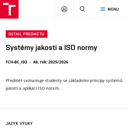
VUT
PŘIHLÁSIT
HLEDAT
MENU
SE
DETAIL PŘEDMĚTU
Systémy jakosti a ISO normy
FCH-BC_ISO
Ak. rok: 2025/2026
Předmět seznamuje studenty se základními principy systémů
jakosti a aplikací ISO norem.
JAZYK VÝUKY