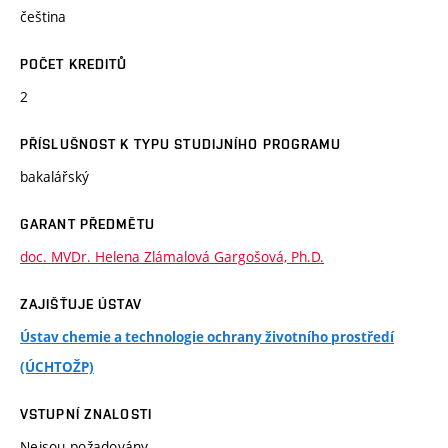
čeština
POČET KREDITŮ
2
PŘÍSLUŠNOST K TYPU STUDIJNÍHO PROGRAMU
bakalářský
GARANT PŘEDMĚTU
doc. MVDr. Helena Zlámalová Gargošová, Ph.D.
ZAJIŠŤUJE ÚSTAV
Ústav chemie a technologie ochrany životního prostředí
(ÚCHTOŽP)
VSTUPNÍ ZNALOSTI
Nejsou požadovány.