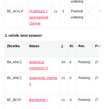
volitelný
BC_ACH_P
Praktikum z
cs
3
Povinně
-
kl
anorganické
volitelný
chemie
2. ročník, letní semestr
Zkratka
Název
J.
Kr.
Pov.
Prof.
U
BA_ANC2
Analytical
en
6
Povinný
ZT
z
Chemistry II
BC_ANC2
Analytická chemie
cs
6
Povinný
ZT
z
II
BC_BCH1
Biochemie I
cs
4
Povinný
ZT
z