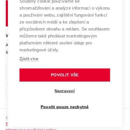
Spolupráce se školami
Soubory cookie používáme ke
Vysoké
Výzkumné infrastruktury
shromažďování a analýze informací o výkonu
Udržitelná univerzita
učení
Služby univerzity
Transfer znalostí
a používání webu, zajištění fungování funkcí
technické
Podnikavá univerzita / ContriBUTe
Mezinárodní dohody
ze sociálních médií a ke zlepšení a
Open Science
v
Bezpečná univerzita
přizpůsobení obsahu a reklam. Se souhlasem
Univerzitní sítě
Brně
Projekty
můžeme také předávat marketingovým
VYSOKÉ UČENÍ TECHNICKÉ V BRNĚ
Vyznamenání
platformám některé osobní údaje pro
Projekty ze strukturálních fondů
Antonínská 548/1
www.vut.cz
marketingové účely.
Organizační struktura
602 00 Brno
vut@vutbr.cz
Specifický výzkum
Zjistit více
Úřední deska
Ochrana osobních údajů
POVOLIT VŠE
(externí
Pracovní příležitosti
Nastavení
odkaz)
Podpora a rozvoj zaměstnanců a studujících
Povolit pouze nezbytné
Rovné příležitosti
Copyright © 2026 VUT
Sociální bezpečí
Prohlášení o přístupnosti
HR Award
Informace o používání cookies