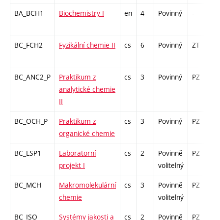
BA_BCH1
Biochemistry I
en
4
Povinný
-
z
BC_FCH2
Fyzikální chemie II
cs
6
Povinný
ZT
z
BC_ANC2_P
Praktikum z
cs
3
Povinný
PZ
k
analytické chemie
II
BC_OCH_P
Praktikum z
cs
3
Povinný
PZ
k
organické chemie
BC_LSP1
Laboratorní
cs
2
Povinně
PZ
k
projekt I
volitelný
BC_MCH
Makromolekulární
cs
3
Povinně
PZ
z
chemie
volitelný
BC_ISO
Systémy jakosti a
cs
2
Povinně
PZ
k