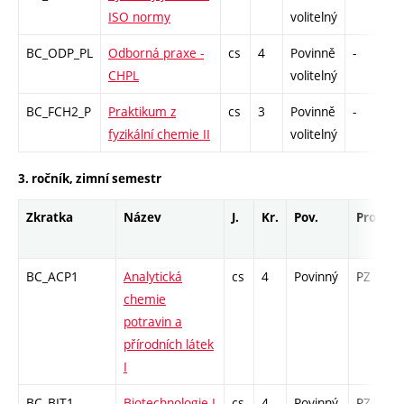
ISO normy
volitelný
BC_ODP_PL
Odborná praxe -
cs
4
Povinně
-
z
CHPL
volitelný
BC_FCH2_P
Praktikum z
cs
3
Povinně
-
k
fyzikální chemie II
volitelný
3. ročník, zimní semestr
Zkratka
Název
J.
Kr.
Pov.
Prof.
BC_ACP1
Analytická
cs
4
Povinný
PZ
chemie
potravin a
přírodních látek
I
BC_BIT1
Biotechnologie I
cs
4
Povinný
PZ