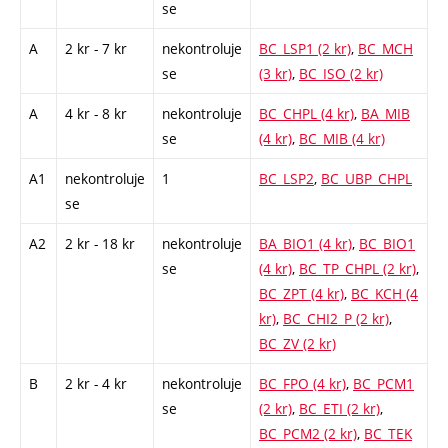
se
A
2 kr - 7 kr
nekontroluje
BC_LSP1 (2 kr)
,
BC_MCH
se
(3 kr)
,
BC_ISO (2 kr)
A
4 kr - 8 kr
nekontroluje
BC_CHPL (4 kr)
,
BA_MIB
se
(4 kr)
,
BC_MIB (4 kr)
A1
nekontroluje
1
BC_LSP2
,
BC_UBP_CHPL
se
A2
2 kr - 18 kr
nekontroluje
BA_BIO1 (4 kr)
,
BC_BIO1
se
(4 kr)
,
BC_TP_CHPL (2 kr)
,
BC_ZPT (4 kr)
,
BC_KCH (4
kr)
,
BC_CHI2_P (2 kr)
,
BC_ZV (2 kr)
B
2 kr - 4 kr
nekontroluje
BC_FPO (4 kr)
,
BC_PCM1
se
(2 kr)
,
BC_ETI (2 kr)
,
BC_PCM2 (2 kr)
,
BC_TEK