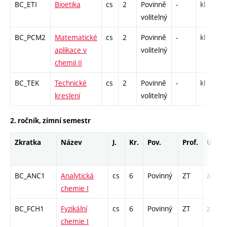
BC_ETI
Bioetika
cs
2
Povinně
-
kl
S
volitelný
BC_PCM2
Matematické
cs
2
Povinně
-
kl
P
aplikace v
volitelný
chemii II
BC_TEK
Technické
cs
2
Povinně
-
kl
kreslení
volitelný
2. ročník, zimní semestr
Zkratka
Název
J.
Kr.
Pov.
Prof.
Uk.
BC_ANC1
Analytická
cs
6
Povinný
ZT
zá,zk
chemie I
BC_FCH1
Fyzikální
cs
6
Povinný
ZT
zá,zk
chemie I