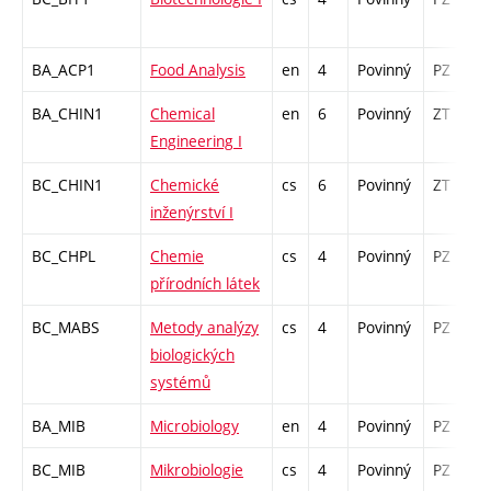
BA_ACP1
Food Analysis
en
4
Povinný
PZ
BA_CHIN1
Chemical
en
6
Povinný
ZT
Engineering I
BC_CHIN1
Chemické
cs
6
Povinný
ZT
inženýrství I
BC_CHPL
Chemie
cs
4
Povinný
PZ
přírodních látek
BC_MABS
Metody analýzy
cs
4
Povinný
PZ
biologických
systémů
BA_MIB
Microbiology
en
4
Povinný
PZ
BC_MIB
Mikrobiologie
cs
4
Povinný
PZ