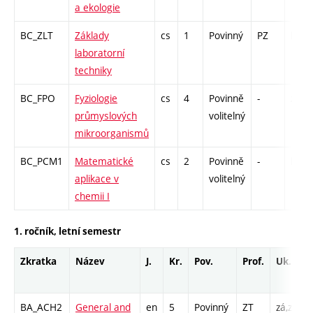
a ekologie
BC_ZLT
Základy
cs
1
Povinný
PZ
kl
laboratorní
techniky
BC_FPO
Fyziologie
cs
4
Povinně
-
zk
průmyslových
volitelný
mikroorganismů
BC_PCM1
Matematické
cs
2
Povinně
-
kl
aplikace v
volitelný
chemii I
1. ročník, letní semestr
Zkratka
Název
J.
Kr.
Pov.
Prof.
Uk.
BA_ACH2
General and
en
5
Povinný
ZT
zá,zk
P