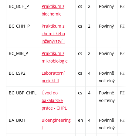
BC_BCH_P
Praktikum z
cs
2
Povinný
PZ
biochemie
BC_CHI1_P
Praktikum z
cs
2
Povinný
PZ
k
chemického
inženýrství I
BC_MIB_P
Praktikum z
cs
2
Povinný
PZ
mikrobiologie
BC_LSP2
Laboratorní
cs
4
Povinně
PZ
k
projekt II
volitelný
BC_UBP_CHPL
Úvod do
cs
4
Povinně
PZ
k
bakalářské
volitelný
práce - CHPL
BA_BIO1
Bioengineering
en
4
Povinně
PZ
I
volitelný