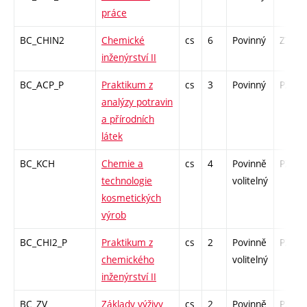
práce
BC_CHIN2
Chemické
cs
6
Povinný
ZT
inženýrství II
BC_ACP_P
Praktikum z
cs
3
Povinný
PZ
analýzy potravin
a přírodních
látek
BC_KCH
Chemie a
cs
4
Povinně
PZ
technologie
volitelný
kosmetických
výrob
BC_CHI2_P
Praktikum z
cs
2
Povinně
PZ
chemického
volitelný
inženýrství II
BC_ZV
Základy výživy
cs
2
Povinně
PZ