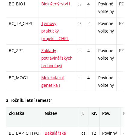
BC_BIO1
Bioinženýrství I
cs
4
Povinně
PZ
volitelný
BC_TP_CHPL
Týmový
cs
2
Povinně
PZ
praktický
volitelný
projekt - CHPL
BC_ZPT
Základy
cs
4
Povinně
PZ
potravinářských
volitelný
technologií
BC_MOG1
Molekulární
cs
4
Povinně
-
genetika I
volitelný
3. ročník, letní semestr
Zkratka
Název
J.
Kr.
Pov.
Prof.
BC_BAP_CHTPO
Bakalářská
cs
12
Povinný
-