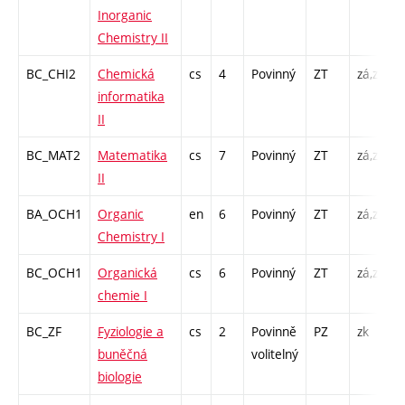
Inorganic
Chemistry II
BC_CHI2
Chemická
cs
4
Povinný
ZT
zá,zk
P
informatika
II
BC_MAT2
Matematika
cs
7
Povinný
ZT
zá,zk
P
II
BA_OCH1
Organic
en
6
Povinný
ZT
zá,zk
P
Chemistry I
BC_OCH1
Organická
cs
6
Povinný
ZT
zá,zk
P
chemie I
BC_ZF
Fyziologie a
cs
2
Povinně
PZ
zk
P
buněčná
volitelný
biologie