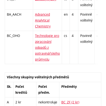
volitelný
BA_AACH
Advanced
en
4
Povinně
-
Analytical
volitelný
Chemistry
BC_OHO
Technologie pro
cs
4
Povinně
-
zpracování
volitelný
odpadů z
potravinářského
průmyslu
Všechny skupiny volitelných předmětů
Sk.
Počet
Počet
Předměty
kreditů
předm.
A
2 kr
nekontroluje
BC_ZF (2 kr)