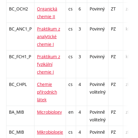
BC_OCH2
Organická
cs
6
Povinný
ZT
zá,zk
chemie II
BC_ANC1_P
Praktikum z
cs
3
Povinný
PZ
kl
analytické
chemie I
BC_FCH1_P
Praktikum z
cs
3
Povinný
PZ
kl
fyzikální
chemie I
BC_CHPL
Chemie
cs
4
Povinně
PZ
zk
přírodních
volitelný
látek
BA_MIB
Microbiology
en
4
Povinně
PZ
zk
volitelný
BC_MIB
Mikrobiologie
cs
4
Povinně
PZ
zk