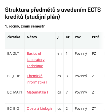
Struktura předmětů s uvedením ECTS
kreditů (studijní plán)
1. ročník, zimní semestr
Zkratka
Název
J.
Kr.
Pov.
Prof.
Uk.
BA_ZLT
Basics of
en
1
Povinný
PZ
kl
Laboratory
Technique
BC_CHI1
Chemická
cs
3
Povinný
ZT
kl
informatika I
BC_MAT1
Matematika I
cs
7
Povinný
ZT
zá,zk
BC_BIO
Obecná biologie
cs
2
Povinný
ZT
zk