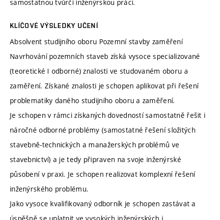
samostatnou tvůrčí inženýrskou práci.
KLÍČOVÉ VÝSLEDKY UČENÍ
Absolvent studijního oboru Pozemní stavby zaměření
Navrhování pozemních staveb získá vysoce specializované
(teoretické I odborné) znalosti ve studovaném oboru a
zaměření. Získané znalosti je schopen aplikovat při řešení
problematiky daného studijního oboru a zaměření.
Je schopen v rámci získaných dovedností samostatně řešit i
náročné odborné problémy (samostatné řešení složitých
stavebně-technických a manažerských problémů ve
stavebnictví) a je tedy připraven na svoje inženýrské
působení v praxi. Je schopen realizovat komplexní řešení
inženýrského problému.
Jako vysoce kvalifikovaný odborník je schopen zastávat a
úspěšně se uplatnit ve vysokých inženýrských i