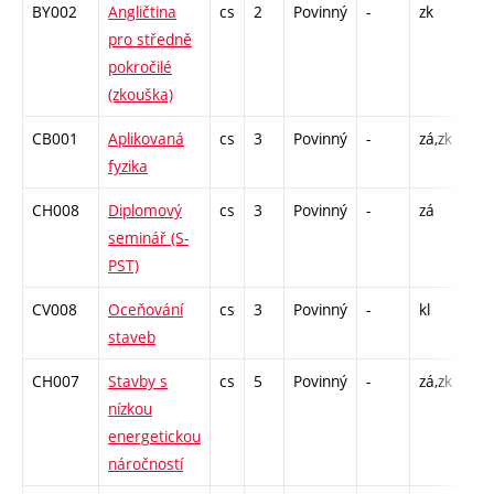
BY002
Angličtina
cs
2
Povinný
-
zk
pro středně
pokročilé
(zkouška)
CB001
Aplikovaná
cs
3
Povinný
-
zá,zk
P -
fyzika
C1 
CH008
Diplomový
cs
3
Povinný
-
zá
S -
seminář (S-
PST)
CV008
Oceňování
cs
3
Povinný
-
kl
P -
staveb
C1 
CH007
Stavby s
cs
5
Povinný
-
zá,zk
P -
nízkou
C1 
energetickou
náročností