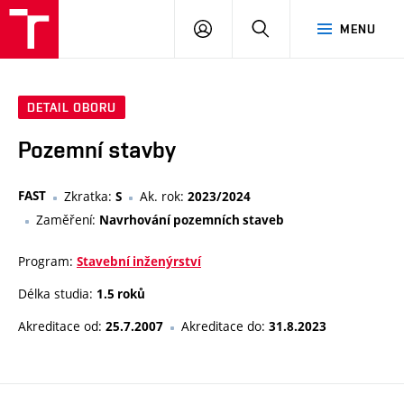
VUT
PŘIHLÁSIT
HLEDAT
MENU
SE
DETAIL OBORU
Pozemní stavby
FAST
Zkratka:
Ak. rok:
S
2023/2024
Zaměření:
Navrhování pozemních staveb
Program:
Stavební inženýrství
Délka studia:
1.5 roků
Akreditace od:
Akreditace do:
25.7.2007
31.8.2023