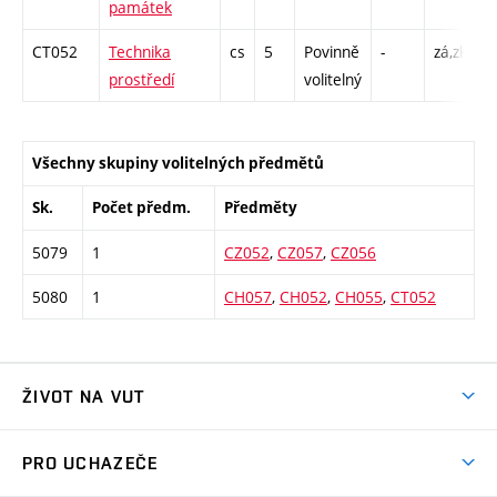
památek
CT052
Technika
cs
5
Povinně
-
zá,zk
P
prostředí
volitelný
C
Všechny skupiny volitelných předmětů
Sk.
Počet předm.
Předměty
5079
1
CZ052
,
CZ057
,
CZ056
5080
1
CH057
,
CH052
,
CH055
,
CT052
ŽIVOT NA VUT
Atmosféra VUT
PRO UCHAZEČE
Prostory školy