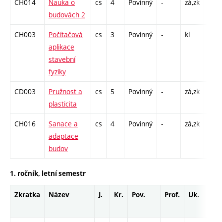
CH014
Nauka o
cs
4
Povinný
-
zá,zk
P - 
budovách 2
C1 -
CH003
Počítačová
cs
3
Povinný
-
kl
P - 
aplikace
C1 -
stavební
fyziky
CD003
Pružnost a
cs
5
Povinný
-
zá,zk
P - 
plasticita
C1 -
CH016
Sanace a
cs
4
Povinný
-
zá,zk
P - 
adaptace
C1 -
budov
1. ročník, letní semestr
Zkratka
Název
J.
Kr.
Pov.
Prof.
Uk.
Ho
ro