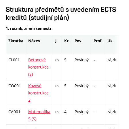
Struktura předmětů s uvedením ECTS
kreditů (studijní plán)
1. ročník, zimní semestr
Zkratka
Název
J.
Kr.
Pov.
Prof.
Uk.
Hod
roz
CL001
Betonové
cs
5
Povinný
-
zá,zk
P - 
konstrukce
C1 -
(S)
CO001
Kovové
cs
5
Povinný
-
zá,zk
P - 
konstrukce
C1 -
2
CA001
Matematika
cs
4
Povinný
-
zá,zk
P - 
5 (S)
C1 -