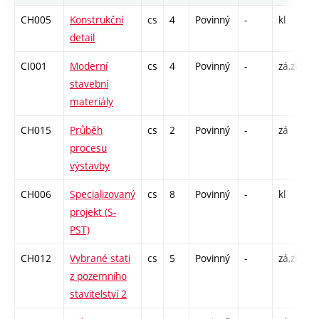
CH005
Konstrukční
cs
4
Povinný
-
kl
C
detail
CI001
Moderní
cs
4
Povinný
-
zá,zk
P
stavební
C
materiály
CH015
Průběh
cs
2
Povinný
-
zá
P
procesu
výstavby
CH006
Specializovaný
cs
8
Povinný
-
kl
P
projekt (S-
PST)
CH012
Vybrané stati
cs
5
Povinný
-
zá,zk
P
z pozemního
C
stavitelství 2