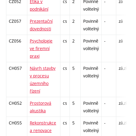
CZ052
Etika v
cs
2
Povinně
-
zá
P
podnikání
volitelný
CZ057
Prezentační
cs
2
Povinně
-
zá
P
dovednosti
volitelný
C
CZ056
Psychologie
cs
2
Povinně
-
zá
P
ve firemní
volitelný
praxi
CH057
Návrh stavby
cs
5
Povinně
-
zá,zk
P
v procesu
volitelný
C
územního
řízení
CH052
Prostorová
cs
5
Povinně
-
zá,zk
P
akustika
volitelný
C
CH055
Rekonstrukce
cs
5
Povinně
-
zá,zk
P
a renovace
volitelný
C