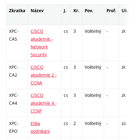
Zkratka
Název
J.
Kr.
Pov.
Prof.
Uk.
H
r
XPC-
CISCO
cs
3
Volitelný
-
zk
L 
CAS
akademie -
Network
Security
XPC-
CISCO
cs
3
Volitelný
-
zk
P 
CA2
akademie 2 -
L 
CCNA
XPC-
CISCO
cs
3
Volitelný
-
zk
L 
CA4
akademie 4 -
CCNP
XPC-
Etika
cs
2
Volitelný
-
zá
P 
EPO
podnikání