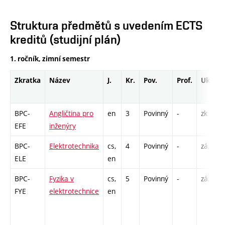
Struktura předmětů s uvedením ECTS
kreditů (studijní plán)
1. ročník, zimní semestr
Zkratka
Název
J.
Kr.
Pov.
Prof.
Uk.
BPC-
Angličtina pro
en
3
Povinný
-
zk
EFE
inženýry
BPC-
Elektrotechnika
cs,
4
Povinný
-
zá,zk
ELE
en
BPC-
Fyzika v
cs,
5
Povinný
-
zá,zk
FYE
elektrotechnice
en