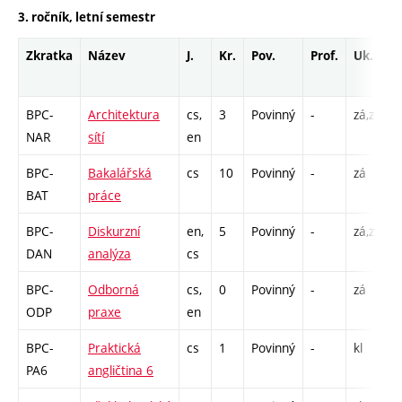
3. ročník, letní semestr
Zkratka
Název
J.
Kr.
Pov.
Prof.
Uk.
BPC-
Architektura
cs,
3
Povinný
-
zá,zk
P
NAR
sítí
en
L
BPC-
Bakalářská
cs
10
Povinný
-
zá
V
BAT
práce
BPC-
Diskurzní
en,
5
Povinný
-
zá,zk
P
DAN
analýza
cs
C
BPC-
Odborná
cs,
0
Povinný
-
zá
P
ODP
praxe
en
BPC-
Praktická
cs
1
Povinný
-
kl
PA6
angličtina 6