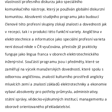
vlastností profesního diskurzu jako speciálního
komunikačního nástroje, který je používán globální diskurzní
komunitou. Absolventi studijního programu jako budoucí
členové této profesní skupiny získají znalosti a dovednosti jak
v recepci, tak i v produkci této funkční variety. Angličtina v
elektrotechnice a informatice jako speciální profesní varieta
není dosud nikde v ČR vyučována, přestože již prakticky
funguje jako lingua franca v oborech elektrotechnického
inženýrství. Součástí programu jsou i předměty, které se
zaměřují na výcvik manažerských dovedností, které spolu s
odbornou angličtinou, znalostí kulturního prostředí anglicky
mluvících zemí a znalostí základů elektrotechniky a ekonomie
vybaví absolventy pro potřeby průmyslu, administrativy,
státní správy, vědecko-výzkumných institucí, managementu a
oborově orientovaného překladatelství.