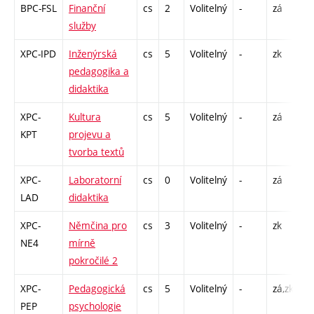
BPC-FSL
Finanční
cs
2
Volitelný
-
zá
P 
služby
XPC-IPD
Inženýrská
cs
5
Volitelný
-
zk
P 
pedagogika a
didaktika
XPC-
Kultura
cs
5
Volitelný
-
zá
P 
KPT
projevu a
C
tvorba textů
2
XPC-
Laboratorní
cs
0
Volitelný
-
zá
P 
LAD
didaktika
XPC-
Němčina pro
cs
3
Volitelný
-
zk
Cj
NE4
mírně
pokročilé 2
XPC-
Pedagogická
cs
5
Volitelný
-
zá,zk
P 
PEP
psychologie