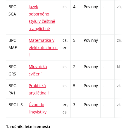
BPC-
Jazyk
cs
4
Povinný
-
zá,zk
SCA
odborného
stylu v češtině
a angličtině
BPC-
Matematika v
cs,
5
Povinný
-
zá,zk
MAE
elektrotechnice
en
1
BPC-
Mluvnická
cs
2
Povinný
-
kl
GRS
cvičení
BPC-
Praktická
cs
5
Povinný
-
zk
PA1
angličtina 1
BPC-ILS
Úvod do
en,
3
Povinný
-
zk
lingvistiky
cs
1. ročník, letní semestr