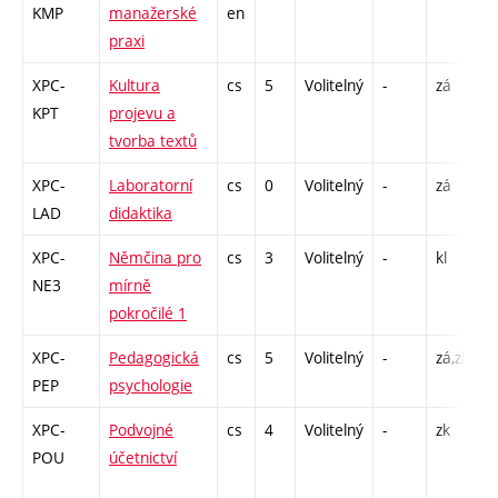
KMP
manažerské
en
2
praxi
XPC-
Kultura
cs
5
Volitelný
-
zá
P
KPT
projevu a
C
tvorba textů
2
XPC-
Laboratorní
cs
0
Volitelný
-
zá
P
LAD
didaktika
XPC-
Němčina pro
cs
3
Volitelný
-
kl
C
NE3
mírně
pokročilé 1
XPC-
Pedagogická
cs
5
Volitelný
-
zá,zk
P
PEP
psychologie
XPC-
Podvojné
cs
4
Volitelný
-
zk
P
POU
účetnictví
C
2