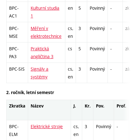
BPC-
Kulturní studia
en
5
Povinný
-
zk
AC1
1
BPC-
Měření v
cs,
3
Povinný
-
zá,zk
MSE
elektrotechnice
en
BPC-
Praktická
cs
5
Povinný
-
zk
PA3
angličtina 3
BPC-SIS
Signály a
cs,
3
Povinný
-
zá,zk
systémy
en
2. ročník, letní semestr
Zkratka
Název
J.
Kr.
Pov.
Prof.
Uk.
BPC-
Elektrické stroje
cs,
3
Povinný
-
zá,z
ELM
en