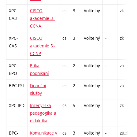
XPC-
CISCO
cs
3
Volitelný
-
zk
P
CA3
akademie 3 -
L
CCNA
XPC-
CISCO
cs
3
Volitelný
-
zk
L
CA5
akademie 5 -
CCNP
XPC-
Etika
cs
2
Volitelný
-
zá
P
EPO
podnikání
BPC-FSL
Finanční
cs
2
Volitelný
-
zá
P
služby
XPC-IPD
Inženýrská
cs
5
Volitelný
-
zk
P
pedagogika a
didaktika
BPC-
Komunikace v
cs,
3
Volitelný
-
zá,zk
C