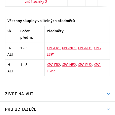
začátečníky 2
Všechny skupiny volitelných předmětů
Sk.
Počet
Předměty
předm.
H-
1 - 3
XPC-FR1
,
XPC-NE1
,
XPC-RU1
,
XPC-
AEI
ESP1
H-
1 - 3
XPC-FR2
,
XPC-NE2
,
XPC-RU2
,
XPC-
AEI
ESP2
ŽIVOT NA VUT
Atmosféra VUT
PRO UCHAZEČE
Prostory školy