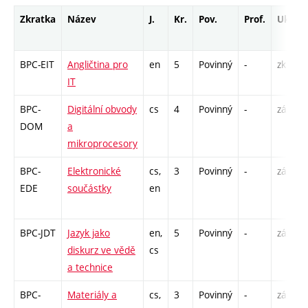
Zkratka
Název
J.
Kr.
Pov.
Prof.
Uk.
BPC-EIT
Angličtina pro
en
5
Povinný
-
zk
IT
BPC-
Digitální obvody
cs
4
Povinný
-
zá,zk
DOM
a
mikroprocesory
BPC-
Elektronické
cs,
3
Povinný
-
zá,zk
EDE
součástky
en
BPC-JDT
Jazyk jako
en,
5
Povinný
-
zá,zk
diskurz ve vědě
cs
a technice
BPC-
Materiály a
cs,
3
Povinný
-
zá,zk