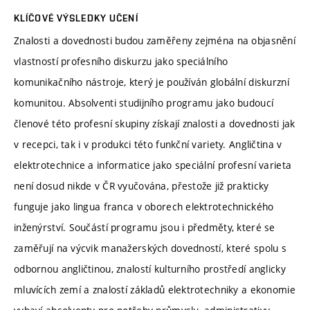
KLÍČOVÉ VÝSLEDKY UČENÍ
Znalosti a dovednosti budou zaměřeny zejména na objasnění
vlastností profesního diskurzu jako speciálního
komunikačního nástroje, který je používán globální diskurzní
komunitou. Absolventi studijního programu jako budoucí
členové této profesní skupiny získají znalosti a dovednosti jak
v recepci, tak i v produkci této funkční variety. Angličtina v
elektrotechnice a informatice jako speciální profesní varieta
není dosud nikde v ČR vyučována, přestože již prakticky
funguje jako lingua franca v oborech elektrotechnického
inženýrství. Součástí programu jsou i předměty, které se
zaměřují na výcvik manažerských dovedností, které spolu s
odbornou angličtinou, znalostí kulturního prostředí anglicky
mluvících zemí a znalostí základů elektrotechniky a ekonomie