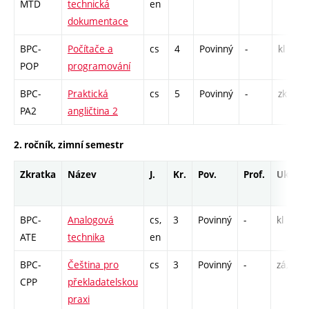
MTD
technická
en
dokumentace
BPC-
Počítače a
cs
4
Povinný
-
kl
POP
programování
BPC-
Praktická
cs
5
Povinný
-
zk
PA2
angličtina 2
2. ročník, zimní semestr
Zkratka
Název
J.
Kr.
Pov.
Prof.
Uk.
BPC-
Analogová
cs,
3
Povinný
-
kl
ATE
technika
en
BPC-
Čeština pro
cs
3
Povinný
-
zá,zk
CPP
překladatelskou
praxi