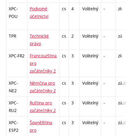
XPC-
Podvojné
cs
4
Volitelný
-
zk
P 
POU
účetnictví
C
2
TPR
Technické
cs
2
Volitelný
-
zá
P 
právo
XPC-FR2
Francouzština
cs
3
Volitelný
-
zk
Cj
pro
začátečníky 2
XPC-
Němčina pro
cs
3
Volitelný
-
zá,zk
Cj
NE2
začátečníky 2
XPC-
Ruština pro
cs
3
Volitelný
-
zá,zk
Cj
RU2
začátečníky 2
XPC-
Španělština
cs
3
Volitelný
-
zá,zk
Cj
ESP2
pro