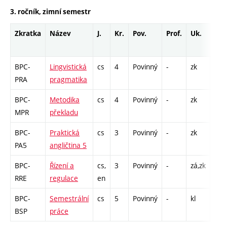
3. ročník, zimní semestr
Zkratka
Název
J.
Kr.
Pov.
Prof.
Uk.
Hod
roz
BPC-
Lingvistická
cs
4
Povinný
-
zk
P - 
PRA
pragmatika
BPC-
Metodika
cs
4
Povinný
-
zk
S - 
MPR
překladu
BPC-
Praktická
cs
3
Povinný
-
zk
Cj -
PA5
angličtina 5
BPC-
Řízení a
cs,
3
Povinný
-
zá,zk
P - 
RRE
regulace
en
Cp 
BPC-
Semestrální
cs
5
Povinný
-
kl
K - 
BSP
práce