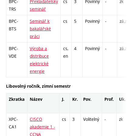
BPC-
Překladatelský
cs
3
Povinný
-
zk
S
TRS
seminář
BPC-
Seminář k
cs
5
Povinný
-
zá,zk
S
BTS
bakalářské
práci
BPC-
Výroba a
cs,
4
Povinný
-
zá,zk
P
VDE
distribuce
en
S
elektrické
energie
Libovolný ročník, zimní semestr
Zkratka
Název
J.
Kr.
Pov.
Prof.
Uk.
H
r
XPC-
CISCO
cs
3
Volitelný
-
zk
P
CA1
akademie 1 -
L
CCNA