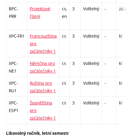
BPC-
Projektové
cs,
3
Volitelný
-
zá,zk
P
PRR
řízení
en
C
1
XPC-FR1
Francouzština
cs
3
Volitelný
-
kl
C
pro
začátečníky 1
XPC-
Němčina pro
cs
3
Volitelný
-
kl
C
NE1
začátečníky 1
XPC-
Ruština pro
cs
3
Volitelný
-
kl
C
RU1
začátečníky 1
XPC-
Španělština
cs
3
Volitelný
-
kl
C
ESP1
pro
začátečníky 1
Libovolný ročník, letní semestr