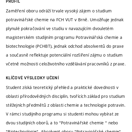
PROFIL
Zaměření oboru odráží trvale vysoký zájem o studium
potravinářské chemie na FCH VUT v Brně. Umožňuje jednak
plynulé pokračování ve studiu v navazujícím dvouletém
magisterském studijním programu Potravinářská chemie a
biotechnologie (PCHBT), jednak odchod absolventů do praxe
a současně reflektuje potenciální rozšíření zájmu o studium
včetně možnosti celoživotního vzdělávání pracovníků z praxe.
KLÍČOVÉ VÝSLEDKY UČENÍ
Student získá teoretický přehled a praktické dovednosti v
oblasti přírodovědných disciplín, tvořících základ pro studium
stěžejních předmětů z oblasti chemie a technologie potravin.
V rámci studijního programu si studenti mohou vybírat ze
dvou studijních oborů, a to "Potravinářské chemie " nebo
"Biotechnologie". Absolvent oboru "Potravinářské chemie"