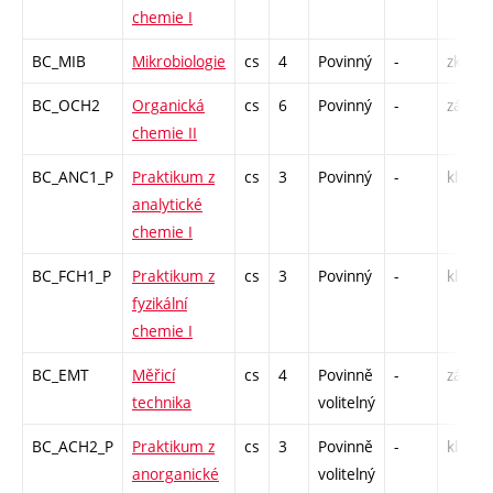
chemie I
BC_MIB
Mikrobiologie
cs
4
Povinný
-
zk
BC_OCH2
Organická
cs
6
Povinný
-
zá,zk
chemie II
BC_ANC1_P
Praktikum z
cs
3
Povinný
-
kl
analytické
chemie I
BC_FCH1_P
Praktikum z
cs
3
Povinný
-
kl
fyzikální
chemie I
BC_EMT
Měřicí
cs
4
Povinně
-
zá,zk
technika
volitelný
BC_ACH2_P
Praktikum z
cs
3
Povinně
-
kl
anorganické
volitelný