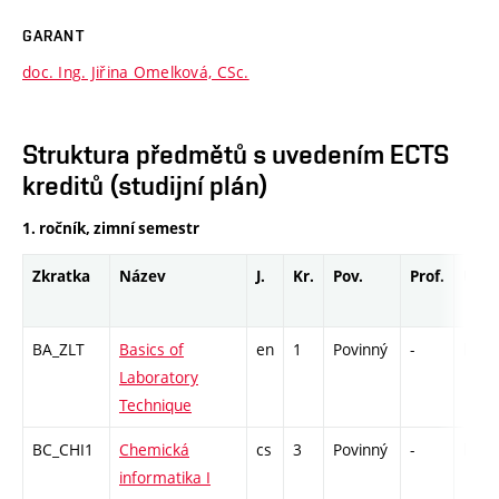
GARANT
doc. Ing. Jiřina Omelková, CSc.
Struktura předmětů s uvedením ECTS
kreditů (studijní plán)
1. ročník, zimní semestr
Zkratka
Název
J.
Kr.
Pov.
Prof.
Uk.
BA_ZLT
Basics of
en
1
Povinný
-
kl
Laboratory
Technique
BC_CHI1
Chemická
cs
3
Povinný
-
kl
informatika I