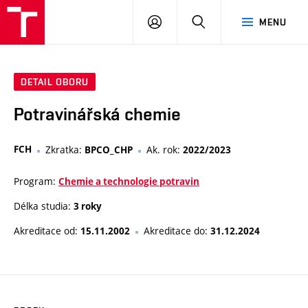
VUT
PŘIHLÁSIT
HLEDAT
MENU
SE
DETAIL OBORU
Potravinářská chemie
FCH
Zkratka:
Ak. rok:
BPCO_CHP
2022/2023
Program:
Chemie a technologie potravin
Délka studia:
3 roky
Akreditace od:
Akreditace do:
15.11.2002
31.12.2024