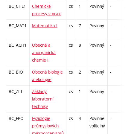
BC_CHL1
Chemické
cs
1
Povinný
-
zá
procesy v praxi
BC_MAT1
Matematika I
cs
7
Povinný
-
zá,zk
BC_ACH1
Obecná a
cs
8
Povinný
-
zá,zk
anorganická
chemie I
BC_BIO
Obecná biologie
cs
2
Povinný
-
zk
a ekologie
BC_ZLT
Základy
cs
1
Povinný
-
kl
laboratorní
techniky
BC_FPO
Fyziologie
cs
4
Povinně
-
zk
průmyslových
volitelný
mikroorganismů