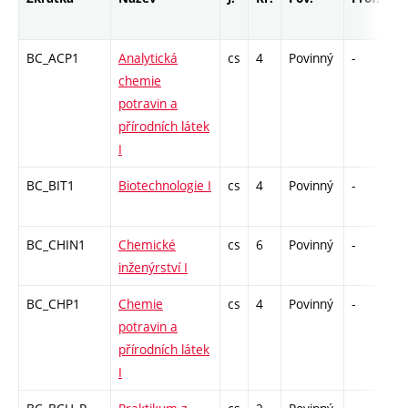
BC_ACP1
Analytická
cs
4
Povinný
-
zk
chemie
potravin a
přírodních látek
I
BC_BIT1
Biotechnologie I
cs
4
Povinný
-
zá
BC_CHIN1
Chemické
cs
6
Povinný
-
zá
inženýrství I
BC_CHP1
Chemie
cs
4
Povinný
-
zk
potravin a
přírodních látek
I