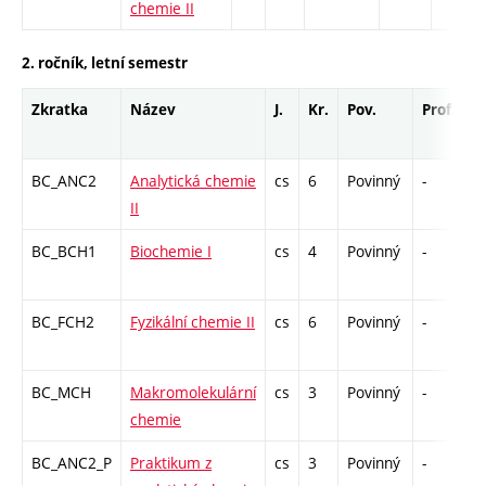
chemie II
2. ročník, letní semestr
Zkratka
Název
J.
Kr.
Pov.
Prof.
U
BC_ANC2
Analytická chemie
cs
6
Povinný
-
z
II
BC_BCH1
Biochemie I
cs
4
Povinný
-
z
BC_FCH2
Fyzikální chemie II
cs
6
Povinný
-
z
BC_MCH
Makromolekulární
cs
3
Povinný
-
z
chemie
BC_ANC2_P
Praktikum z
cs
3
Povinný
-
kl