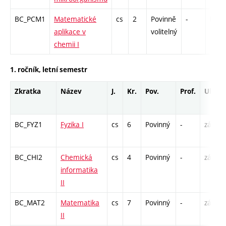
BC_PCM1
Matematické
cs
2
Povinně
-
kl
aplikace v
volitelný
chemii I
1. ročník, letní semestr
Zkratka
Název
J.
Kr.
Pov.
Prof.
Uk.
BC_FYZ1
Fyzika I
cs
6
Povinný
-
zá,zk
BC_CHI2
Chemická
cs
4
Povinný
-
zá,zk
informatika
II
BC_MAT2
Matematika
cs
7
Povinný
-
zá,zk
II