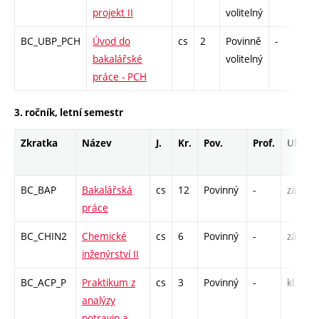
projekt II
volitelný
BC_UBP_PCH
Úvod do
cs
2
Povinně
-
kl
bakalářské
volitelný
práce - PCH
3. ročník, letní semestr
Zkratka
Název
J.
Kr.
Pov.
Prof.
Uk.
BC_BAP
Bakalářská
cs
12
Povinný
-
zá
práce
BC_CHIN2
Chemické
cs
6
Povinný
-
zá,zk
inženýrství II
BC_ACP_P
Praktikum z
cs
3
Povinný
-
kl
analýzy
potravin a