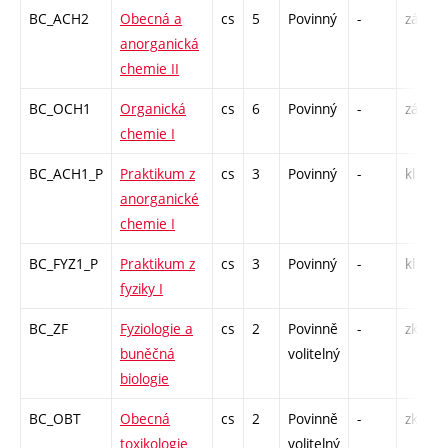
BC_ACH2
Obecná a
cs
5
Povinný
-
zá,zk
anorganická
chemie II
BC_OCH1
Organická
cs
6
Povinný
-
zá,zk
chemie I
BC_ACH1_P
Praktikum z
cs
3
Povinný
-
kl
anorganické
chemie I
BC_FYZ1_P
Praktikum z
cs
3
Povinný
-
kl
fyziky I
BC_ZF
Fyziologie a
cs
2
Povinně
-
zk
buněčná
volitelný
biologie
BC_OBT
Obecná
cs
2
Povinně
-
zk
toxikologie
volitelný