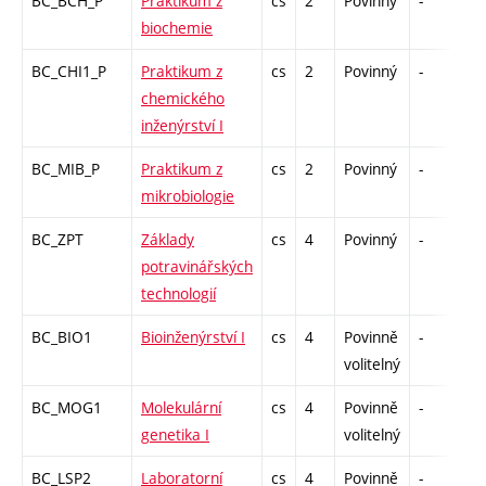
BC_BCH_P
Praktikum z
cs
2
Povinný
-
zá
biochemie
BC_CHI1_P
Praktikum z
cs
2
Povinný
-
kl
chemického
inženýrství I
BC_MIB_P
Praktikum z
cs
2
Povinný
-
zá
mikrobiologie
BC_ZPT
Základy
cs
4
Povinný
-
zk
potravinářských
technologií
BC_BIO1
Bioinženýrství I
cs
4
Povinně
-
zá
volitelný
BC_MOG1
Molekulární
cs
4
Povinně
-
zk
genetika I
volitelný
BC_LSP2
Laboratorní
cs
4
Povinně
-
kl