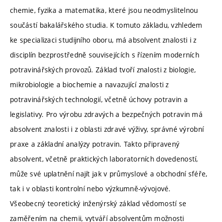
chemie, fyzika a matematika, které jsou neodmyslitelnou
součástí bakalářského studia. K tomuto základu, vzhledem
ke specializaci studijního oboru, má absolvent znalosti i z
disciplín bezprostředně souvisejících s řízením moderních
potravinářských provozů. Základ tvoří znalosti z biologie,
mikrobiologie a biochemie a navazující znalosti z
potravinářských technologií, včetně úchovy potravin a
legislativy. Pro výrobu zdravých a bezpečných potravin má
absolvent znalosti i z oblasti zdravé výživy, správné výrobní
praxe a základní analýzy potravin. Takto připravený
absolvent, včetně praktických laboratorních dovedeností,
může své uplatnění najít jak v průmyslové a obchodní sféře,
tak i v oblasti kontrolní nebo výzkumně-vývojové.
Všeobecný teoretický inženýrský základ vědomostí se
zaměřením na chemii, vytváří absolventům možnosti