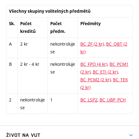
Všechny skupiny volitelných předmětů
Sk.
Počet
Počet
Předměty
kreditů
předm.
A
2 kr
nekontroluje
BC_ZF (2 kr)
,
BC_OBT (2
se
kr)
B
2 kr - 4 kr
nekontroluje
BC_FPO (4 kr)
,
BC_PCM1
se
(2 kr)
,
BC_ETI (2 kr)
,
BC_PCM2 (2 kr)
,
BC_TEK
(2 kr)
2
nekontroluje
1
BC_LSP2
,
BC_UBP_PCH
se
ŽIVOT NA VUT