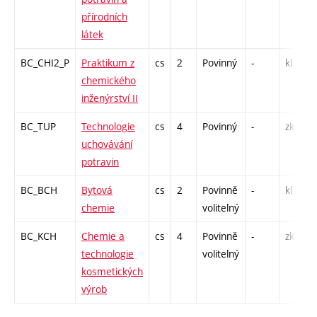
přírodních
látek
BC_CHI2_P
Praktikum z
cs
2
Povinný
-
kl
chemického
inženýrství II
BC_TUP
Technologie
cs
4
Povinný
-
zk
uchovávání
potravin
BC_BCH
Bytová
cs
2
Povinně
-
kl
chemie
volitelný
BC_KCH
Chemie a
cs
4
Povinně
-
zk
technologie
volitelný
kosmetických
výrob