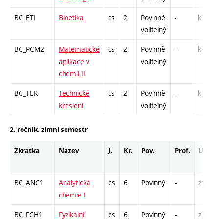
BC_ETI
Bioetika
cs
2
Povinně
-
kl
volitelný
BC_PCM2
Matematické
cs
2
Povinně
-
kl
aplikace v
volitelný
chemii II
BC_TEK
Technické
cs
2
Povinně
-
kl
kreslení
volitelný
2. ročník, zimní semestr
Zkratka
Název
J.
Kr.
Pov.
Prof.
Uk.
BC_ANC1
Analytická
cs
6
Povinný
-
zá,zk
chemie I
BC_FCH1
Fyzikální
cs
6
Povinný
-
zá,zk